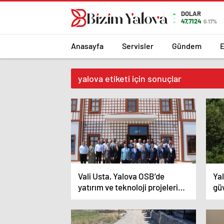
romabet
deneme
romabet
bonusu
DOLAR
47,7124
0.17%
romabet
veren
siteler
Anasayfa
Servisler
Gündem
yalova etiketi için sonuçlar
Vali Usta, Yalova OSB’de
Yal
yatırım ve teknoloji projelerini
güv
yerinde inceledi
kil