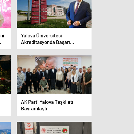
ni
Yalova Üniversitesi
Akreditasyonda Başarı
Grafiğini Yükseltti
AK Parti Yalova Teşkilatı
i
Bayramlaştı