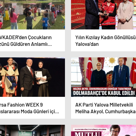
VKADER’den Çocukların
Yılın Kızılay Kadın Gönüllüsü
zünü Güldüren Anlamlı
Yalova’dan
syal Sorumluluk Projesi
rsa Fashion WEEK 9
AK Parti Yalova Milletvekili
slararası Moda Günleri için
Meliha Akyol, Cumhurbaşka
i sayım başladı
Erdoğan ile Görüştü