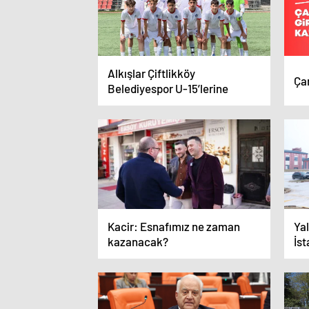
Alkışlar Çiftlikköy
Ça
Belediyespor U-15’lerine
Kacir: Esnafımız ne zaman
Yal
kazanacak?
İs