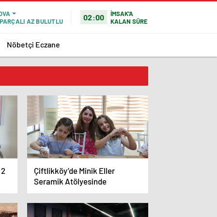
İMSAK'A
OVA
02:00
KALAN SÜRE
PARÇALI AZ BULUTLU
Nöbetçi Eczane
 2
Çiftlikköy’de Minik Eller
Seramik Atölyesinde