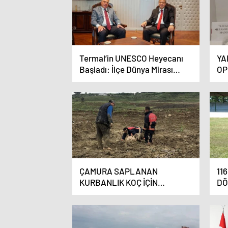
Termal’in UNESCO Heyecanı
YA
Başladı: İlçe Dünya Mirası
OP
Yolunda
ÇAMURA SAPLANAN
11
KURBANLIK KOÇ İÇİN
DÖ
SEFERBER OLDULAR
ME
KU