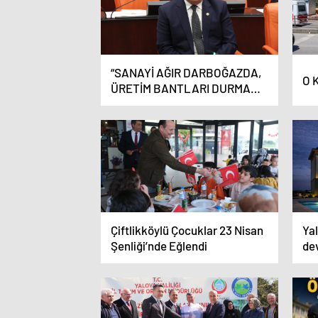
“SANAYİ AĞIR DARBOĞAZDA,
O 
ÜRETİM BANTLARI DURMA
NOKTASINDA”
Çiftlikköylü Çocuklar 23 Nisan
Yal
Şenliği’nde Eğlendi
dev