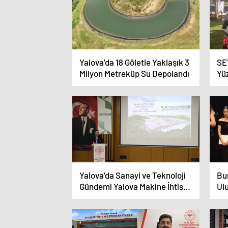
Yalova’da 18 Göletle Yaklaşık 3
SE
Milyon Metreküp Su Depolandı
Yü
So
Yalova’da Sanayi ve Teknoloji
Bu
Gündemi Yalova Makine İhtisas
Ulu
OSB’de Değerlendirildi
ger