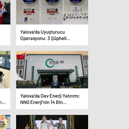
Yalova’da Uyuşturucu
Operasyonu: 3 Şüpheli
Tutuklandı
Yalova’da Dev Enerji Yatırımı:
ine
NNG Enerji’nin 14 Bin
Metrekarelik Yeni Fabrikası
Açıldı