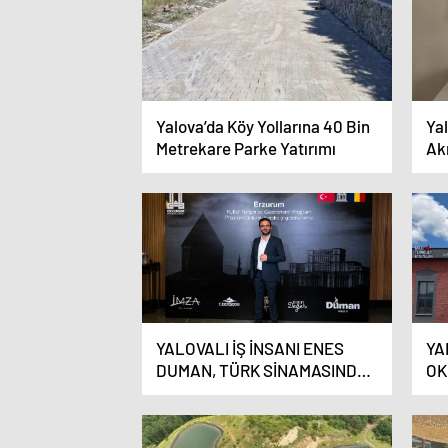
Yalova’da Köy Yollarına 40 Bin
Yal
Metrekare Parke Yatırımı
Ak
YALOVALI İŞ İNSANI ENES
YA
DUMAN, TÜRK SİNAMASINDA
OK
ANİMASYON ALANINA YENİ
YI
BİR SOLUK GETİRİYOR
GE