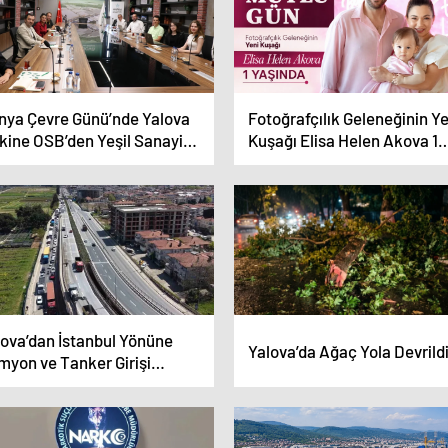
nya Çevre Günü’nde Yalova
Fotoğrafçılık Geleneğinin Ye
kine OSB’den Yeşil Sanayi
Kuşağı Elisa Helen Akova 1
rgusu
Yaşında
lova’dan İstanbul Yönüne
Yalova’da Ağaç Yola Devrild
myon ve Tanker Girişi
saklandı