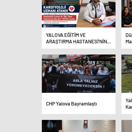
YALOVA EĞİTİM VE
Dü
ARAŞTIRMA HASTANESİ’NİN
Ma
KARDİYOLOJİ KADROSU
Vu
GÜÇLENİYOR
Ya
CHP Yalova Bayramlaştı
Ka
Ya