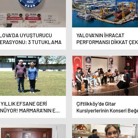
LOVA’DA UYUŞTURUCU
YALOVA’NIN İHRACAT
ERASYONU: 3 TUTUKLAMA
PERFORMANSI DİKKAT ÇEK
6 YILLIK EFSANE GERİ
Çiftlikköy’de Gitar
NÜYOR! MARMARA’NIN ER
Kursiyerlerinin Konseri Beğ
YDANI YENİDEN
Topladı
RULUYOR