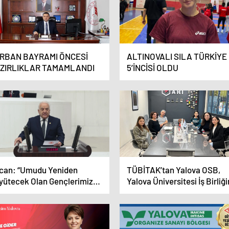
RBAN BAYRAMI ÖNCESİ
ALTINOVALI SILA TÜRKİYE
ZIRLIKLAR TAMAMLANDI
5’İNCİSİ OLDU
can: “Umudu Yeniden
TÜBİTAK’tan Yalova OSB,
yütecek Olan Gençlerimize
Yalova Üniversitesi İş Birliğ
veniyoruz”
Tam Destek