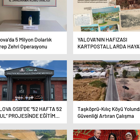
ova’da 5 Milyon Dolarlık
YALOVA’NIN HAFIZASI
rep Zehri Operasyonu
KARTPOSTALLARDA HAYA
BULUYOR
LOVA OSB’DE “52 HAFTA 52
Taşköprü-Kılıç Köyü Yolund
UL” PROJESİNDE EĞİTİM
Güvenliği Artıran Çalışma
LININ SON ZİYARETİ
RÇEKLEŞTİRİLDİ