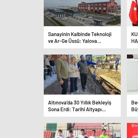
Sanayinin Kalbinde Teknoloji
KU
ve Ar-Ge Üssü: Yalova
HA
Teknopark
Altınova’da 30 Yıllık Bekleyiş
Be
Sona Erdi: Tarihî Altyapı
Bü
Dönüşümü Başladı
Gü