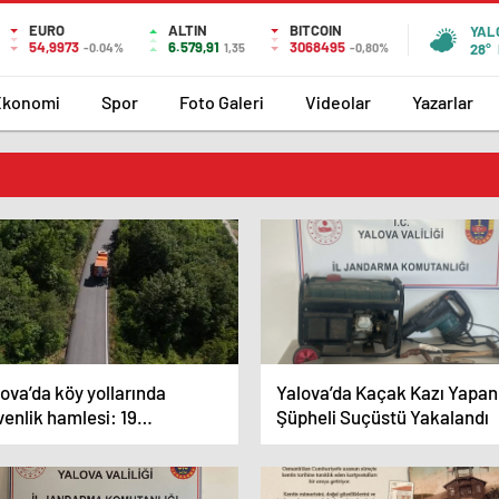
EURO
ALTIN
BITCOIN
YAL
54,9973
6.579,91
3068495
-0.04%
1,35
-0,80%
28°
Ekonomi
Spor
Foto Galeri
Videolar
Yazarlar
ova’da köy yollarında
Yalova’da Kaçak Kazı Yapan
enlik hamlesi: 19
Şüpheli Suçüstü Yakalandı
ometrelik çalışma hedefi