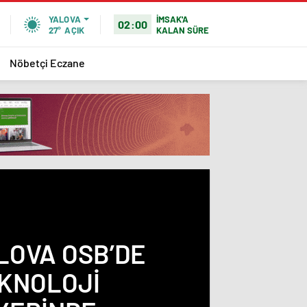
İMSAK'A
YALOVA
02:00
KALAN SÜRE
27°
AÇIK
Nöbetçi Eczane
ALOVA OSB’DE
EKNOLOJI