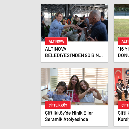
ALTINOVA
ALT
ALTINOVA
116 
BELEDİYESİ’NDEN 90 BİN
DÖNÜ
ADET FİDE DAĞITIMI
ER M
KUR
ÇIFTLIKKÖY
ÇIFT
Çiftlikköy’de Minik Eller
Çiftl
Seramik Atölyesinde
Kursi
Beğen