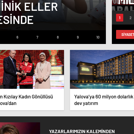
MINIK ELLER
ALT
ME
ESINDE
ADE
CU
ER
SIYASE
GÖ
ın Kızılay Kadın Gönüllüsü
Yalova’ya 60 milyon dolarlık
lova’dan
dev yatırım
YAZARLARIMIZIN KALEMİNDEN