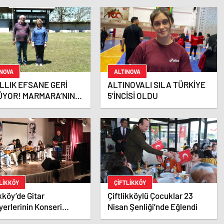
Krizlerini Bizim
Üzerimizden Örtmeye
Çalışmasınlar”
INOVA
ALTINOVA
YILLIK EFSANE GERİ
ALTINOVALI SILA TÜRKİYE
YOR! MARMARA’NIN
5’İNCİSİ OLDU
EYDANI YENİDEN
ULUYOR
LIKKÖY
ÇIFTLIKKÖY
ikköy’de Gitar
Çiftlikköylü Çocuklar 23
yerlerinin Konseri
Nisan Şenliği’nde Eğlendi
i Topladı