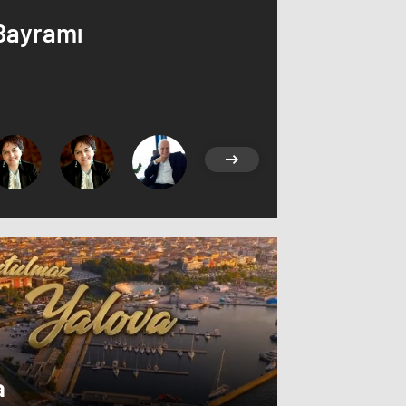
Bayramı
a