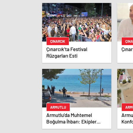
ÇINARCIK
ÇINA
Çınarcık’ta Festival
Çınar
Rüzgarları Esti
ARMUTLU
ARM
Armutlu’da Muhtemel
Armut
Boğulma İhbarı: Ekipler
Konfo
Seferber Oldu