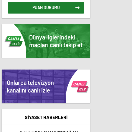
PUAN DURUMU
Dünya liglerindeki
CANLI
maçları canlı takip et
TAKİP
Onlarca televizyon
CANLI
kanalını canlı izle
İZLE
SİYASET HABERLERİ