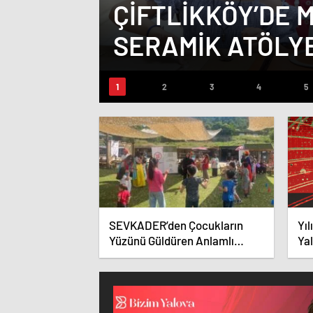
ÇIFTLIKKÖY’DE 
SERAMIK ATÖLY
SEVKADER’den Çocukların
Yıl
Yüzünü Güldüren Anlamlı
Ya
Sosyal Sorumluluk Projesi