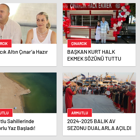
RCIK
ÇINARCIK
cık Altın Çınar’a Hazır
BAŞKAN KURT HALK
EKMEK SÖZÜNÜ TUTTU
UTLU
ARMUTLU
lu Sahillerinde
2024-2025 BALIK AV
rlu Yaz Başladı!
SEZONU DUALARLA AÇILDI