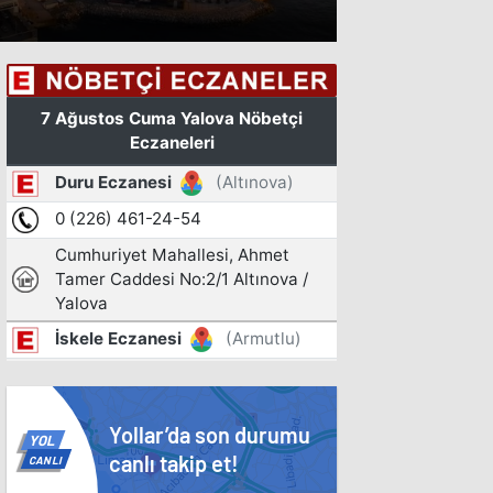
Yollar’da son durumu
YOL
canlı takip et!
CANLI