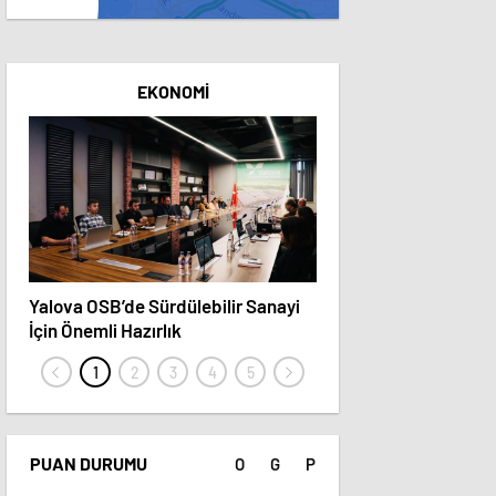
EKONOMI
Yalova OSB’de Sürdülebilir Sanayi
YALOVALI İŞ İNSANI 
İçin Önemli Hazırlık
TÜRK SİNAMASINDA 
ALANINA YENİ BİR S
GETİRİYOR
PUAN DURUMU
O
G
P