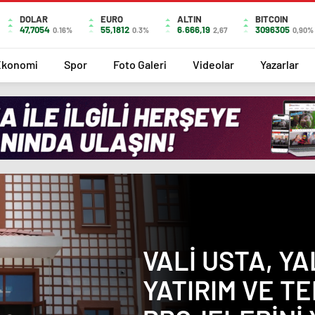
DOLAR
EURO
ALTIN
BITCOIN
47,7054
55,1812
6.666,19
3096305
0.16%
0.3%
2,67
0,90%
Ekonomi
Spor
Foto Galeri
Videolar
Yazarlar
VALI USTA, Y
YATIRIM VE T