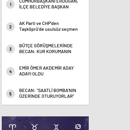
CUMHURBAŞKANI ERDOĞAN,
1
İLÇE BELEDİYE BAŞKAN
ADAYLARINI AÇIKLADI
AK Parti ve CHP’den
2
Taşköprü’de usulsüz seçmen
kaydına itiraz
BÜTÇE GÖRÜŞMELERİNDE
3
BECAN: KUR KORUMANIN
MALİYETİ DEPREMDEN BÜYÜK
OLDU
EMİR ÖMER AKDEMİR ADAY
4
ADAYI OLDU
BECAN: “SAATLİ BOMBA’NIN
5
ÜZERİNDE OTURUYORLAR”