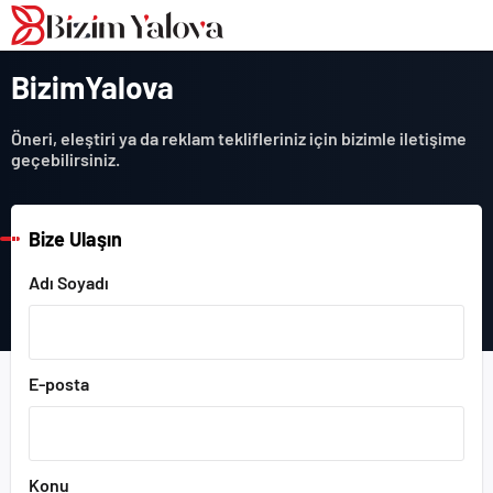
romabet
deneme
romabet
bonusu
romabet
veren
siteler
BizimYalova
Öneri, eleştiri ya da reklam teklifleriniz için bizimle iletişime
geçebilirsiniz.
Bize Ulaşın
Adı Soyadı
E-posta
Konu