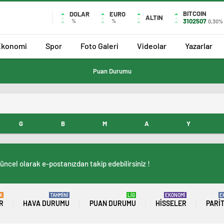
BITCOIN
DOLAR
EURO
ALTIN
3102507
%
%
0,30%
Ekonomi
Spor
Foto Galeri
Videolar
Yazarlar
Puan Durumu
G
B
M
A
Y
üncel olarak e-postanızdan takip edebilirsiniz !
K
TAHMİNİ
LİG
EKONOMİ
E
R
HAVA DURUMU
PUAN DURUMU
HISSELER
PARI