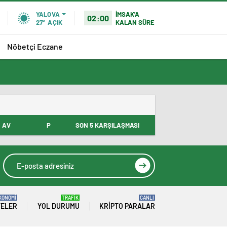
İMSAK'A
YALOVA
02:00
KALAN SÜRE
27°
AÇIK
Nöbetçi Eczane
AV
P
SON 5 KARŞILAŞMASI
KONOMİ
TRAFİK
CANLI
TELER
YOL DURUMU
KRIPTO PARALAR