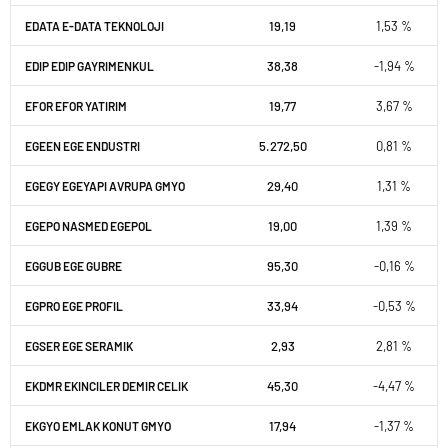
19,19
1,53 %
EDATA E-DATA TEKNOLOJI
38,38
-1,94 %
EDIP EDIP GAYRIMENKUL
19,77
3,67 %
EFOR EFOR YATIRIM
5.272,50
0,81 %
EGEEN EGE ENDUSTRI
29,40
1,31 %
EGEGY EGEYAPI AVRUPA GMYO
19,00
1,39 %
EGEPO NASMED EGEPOL
95,30
-0,16 %
EGGUB EGE GUBRE
33,94
-0,53 %
EGPRO EGE PROFIL
2,93
2,81 %
EGSER EGE SERAMIK
45,30
-4,47 %
EKDMR EKINCILER DEMIR CELIK
17,94
-1,37 %
EKGYO EMLAK KONUT GMYO