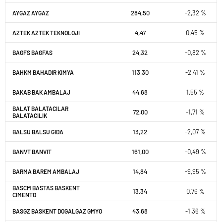
284,50
-2,32 %
AYGAZ AYGAZ
4,47
0,45 %
AZTEK AZTEK TEKNOLOJI
24,32
-0,82 %
BAGFS BAGFAS
113,30
-2,41 %
BAHKM BAHADIR KIMYA
44,68
1,55 %
BAKAB BAK AMBALAJ
BALAT BALATACILAR
72,00
-1,71 %
BALATACILIK
13,22
-2,07 %
BALSU BALSU GIDA
161,00
-0,49 %
BANVT BANVIT
14,84
-9,95 %
BARMA BAREM AMBALAJ
BASCM BASTAS BASKENT
13,34
0,76 %
CIMENTO
43,68
-1,36 %
BASGZ BASKENT DOGALGAZ GMYO