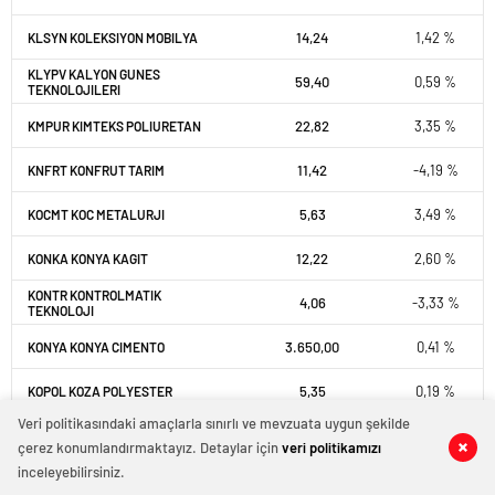
14,24
1,42 %
KLSYN KOLEKSIYON MOBILYA
KLYPV KALYON GUNES
59,40
0,59 %
TEKNOLOJILERI
22,82
3,35 %
KMPUR KIMTEKS POLIURETAN
11,42
-4,19 %
KNFRT KONFRUT TARIM
5,63
3,49 %
KOCMT KOC METALURJI
12,22
2,60 %
KONKA KONYA KAGIT
KONTR KONTROLMATIK
4,06
-3,33 %
TEKNOLOJI
3.650,00
0,41 %
KONYA KONYA CIMENTO
5,35
0,19 %
KOPOL KOZA POLYESTER
Veri politikasındaki amaçlarla sınırlı ve mevzuata uygun şekilde
68,40
-1,23 %
KORDS KORDSA TEKNIK TEKSTIL
çerez konumlandırmaktayız. Detaylar için
veri politikamızı
inceleyebilirsiniz.
12,63
0,40 %
KOTON KOTON MAGAZACILIK