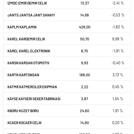
13,37
-2,41 %
IZMDC IZMIR DEMIR CELIK
14,98
-0,53 %
JANTS JANTSA JANT SANAYI
428,00
-1,83 %
KAPLM KAPLAMIN
50,70
9,98 %
KARCL KARDEMIR CELIK
8,70
-1,81 %
KAREL KAREL ELEKTRONIK
9,93
-0,40 %
KARSN KARSAN OTOMOTIV
188,00
3,13 %
KARTN KARTONSAN
2,22
0,45 %
KATMR KATMERCILER EKIPMAN
3,87
1,04 %
KAYSE KAYSERI SEKER FABRIKASI
24,60
1,91 %
KBORU KUZEY BORU
14,90
0,20 %
KCAER KOCAER CELIK