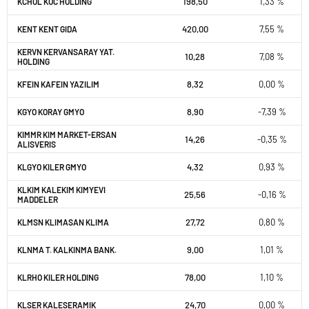
198,50
1,33 %
KCHOL KOC HOLDING
420,00
7,55 %
KENT KENT GIDA
KERVN KERVANSARAY YAT.
10,28
7,08 %
HOLDING
8,32
0,00 %
KFEIN KAFEIN YAZILIM
8,90
-7,39 %
KGYO KORAY GMYO
KIMMR KIM MARKET-ERSAN
14,26
-0,35 %
ALISVERIS
4,32
0,93 %
KLGYO KILER GMYO
KLKIM KALEKIM KIMYEVI
25,56
-0,16 %
MADDELER
27,72
0,80 %
KLMSN KLIMASAN KLIMA
9,00
1,01 %
KLNMA T. KALKINMA BANK.
78,00
1,10 %
KLRHO KILER HOLDING
24,70
0,00 %
KLSER KALESERAMIK