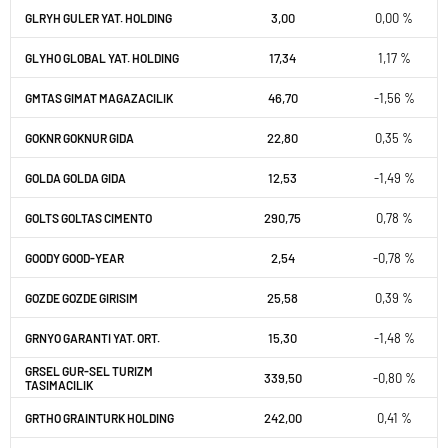
3,00
0,00 %
GLRYH GULER YAT. HOLDING
17,34
1,17 %
GLYHO GLOBAL YAT. HOLDING
46,70
-1,56 %
GMTAS GIMAT MAGAZACILIK
22,80
0,35 %
GOKNR GOKNUR GIDA
12,53
-1,49 %
GOLDA GOLDA GIDA
290,75
0,78 %
GOLTS GOLTAS CIMENTO
2,54
-0,78 %
GOODY GOOD-YEAR
25,58
0,39 %
GOZDE GOZDE GIRISIM
15,30
-1,48 %
GRNYO GARANTI YAT. ORT.
GRSEL GUR-SEL TURIZM
339,50
-0,80 %
TASIMACILIK
242,00
0,41 %
GRTHO GRAINTURK HOLDING