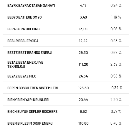
4,17
0,24 %
BAYRK BAYRAK TABAN SANAYI
3,49
1,16 %
BEGYO BATI EGE GMYO
13,09
0,08 %
BERA BERA HOLDING
12,42
0,98 %
BESLR BESLER GIDA
29,30
0,69 %
BESTE BEST BRANDS ENERJI
BETAE BETA ENERJI VE
111,20
2,39 %
TEKNOLOJI
24,34
0,58 %
BEYAZ BEYAZ FILO
125,80
-0,32 %
BFREN BOSCH FREN SISTEMLERI
20,44
2,20 %
BIENY BIEN YAPI URUNLERI
6,52
0,77 %
BIGCH BUYUK SEFLER BIGCHEFS
110,60
6,45 %
BIGEN BIRLESIM GRUP ENERJI