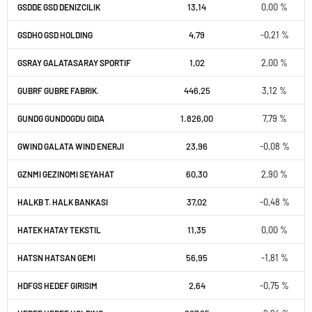
13,14
0,00 %
GSDDE GSD DENIZCILIK
4,79
-0,21 %
GSDHO GSD HOLDING
1,02
2,00 %
GSRAY GALATASARAY SPORTIF
446,25
3,12 %
GUBRF GUBRE FABRIK.
1.826,00
7,79 %
GUNDG GUNDOGDU GIDA
23,96
-0,08 %
GWIND GALATA WIND ENERJI
60,30
2,90 %
GZNMI GEZINOMI SEYAHAT
37,02
-0,48 %
HALKB T. HALK BANKASI
11,35
0,00 %
HATEK HATAY TEKSTIL
56,95
-1,81 %
HATSN HATSAN GEMI
2,64
-0,75 %
HDFGS HEDEF GIRISIM