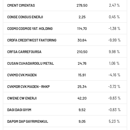
279,50
2,47 %
CMENT CIMENTAS
2,25
0,45 %
CONSE CONSUS ENERJI
114,70
-1,38 %
COSMO COSMOS YAT. HOLDING
30,64
-9,99 %
CRDFA CREDITWEST FAKTORING
210,50
9,98 %
CRFSA CARREFOURSA
24,76
1,06 %
CUSAN CUHADAROGLU METAL
15,91
-4,16 %
CVKMD CVK MADEN
25,34
-3,72 %
CVKMDR CVK MADEN - RHKP
42,20
-9,83 %
CWENE CW ENERJI
9,52
-0,83 %
DAGI DAGI GIYIM
9,05
5,23 %
DAPGM DAP GAYRIMENKUL