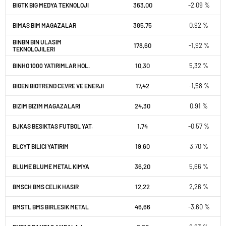
363,00
-2,09 %
BIGTK BIG MEDYA TEKNOLOJI
385,75
0,92 %
BIMAS BIM MAGAZALAR
BINBN BIN ULASIM
178,60
-1,92 %
TEKNOLOJILERI
10,30
5,32 %
BINHO 1000 YATIRIMLAR HOL.
17,42
-1,58 %
BIOEN BIOTREND CEVRE VE ENERJI
24,30
0,91 %
BIZIM BIZIM MAGAZALARI
1,74
-0,57 %
BJKAS BESIKTAS FUTBOL YAT.
19,60
3,70 %
BLCYT BILICI YATIRIM
36,20
5,66 %
BLUME BLUME METAL KIMYA
12,22
2,26 %
BMSCH BMS CELIK HASIR
46,66
-3,60 %
BMSTL BMS BIRLESIK METAL