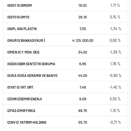
19,02
1,71 %
ISGSY IS GIRISIM
26,16
0,15 %
ISGYO IS GMYO
7,35
-1,34 %
ISKPL ISIK PLASTIK
4.125.000,00
0,00 %
ISKUR IS BANKASI (KUR.)
34,02
-1,39 %
ISMEN IS Y. MEN. DEG.
6,95
1,76 %
ISSEN ISBIR SENTETIK DOKUMA
44,00
-5,90 %
ISVEA ISVEA SERAMIK VE BANYO
7,49
-1,45 %
ISYAT IS YAT. ORT.
9,09
3,30 %
IZENR IZDEMIR ENERJI
68,75
1,10 %
IZFAS IZMIR FIRCA
55,70
-0,71 %
IZINV IZ YATIRIM HOLDING