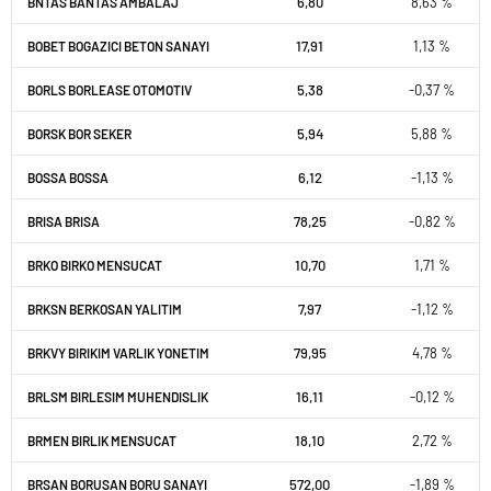
6,80
8,63 %
BNTAS BANTAS AMBALAJ
17,91
1,13 %
BOBET BOGAZICI BETON SANAYI
5,38
-0,37 %
BORLS BORLEASE OTOMOTIV
5,94
5,88 %
BORSK BOR SEKER
6,12
-1,13 %
BOSSA BOSSA
78,25
-0,82 %
BRISA BRISA
10,70
1,71 %
BRKO BIRKO MENSUCAT
7,97
-1,12 %
BRKSN BERKOSAN YALITIM
79,95
4,78 %
BRKVY BIRIKIM VARLIK YONETIM
16,11
-0,12 %
BRLSM BIRLESIM MUHENDISLIK
18,10
2,72 %
BRMEN BIRLIK MENSUCAT
572,00
-1,89 %
BRSAN BORUSAN BORU SANAYI