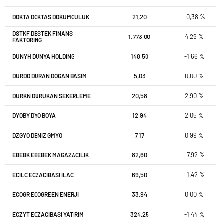
21,20
-0,38 %
DOKTA DOKTAS DOKUMCULUK
DSTKF DESTEK FINANS
1.773,00
4,29 %
FAKTORING
148,50
-1,66 %
DUNYH DUNYA HOLDING
5,03
0,00 %
DURDO DURAN DOGAN BASIM
20,58
2,90 %
DURKN DURUKAN SEKERLEME
12,94
2,05 %
DYOBY DYO BOYA
7,17
0,99 %
DZGYO DENIZ GMYO
82,60
-7,92 %
EBEBK EBEBEK MAGAZACILIK
69,50
-1,42 %
ECILC ECZACIBASI ILAC
33,94
0,00 %
ECOGR ECOGREEN ENERJI
324,25
-1,44 %
ECZYT ECZACIBASI YATIRIM