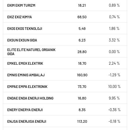
18,21
0,89 %
EKIM EKIM TURIZM
68,50
0,74 %
EKIZ EKIZ KIMYA
5,49
1,86 %
EKOS EKOS TEKNOLOJI
6,23
3,32 %
EKSUN EKSUN GIDA
ELITE ELITE NATUREL ORGANIK
28,80
0,00 %
GIDA
18,70
2,24 %
EMKEL EMEK ELEKTRIK
160,90
-1,29 %
EMNIS EMINIS AMBALAJ
73,70
10,00 %
EMPAE EMPA ELEKTRONIK
16,80
9,95 %
ENDAE ENDA ENERJI HOLDING
8,35
-0,36 %
ENERY ENERYA ENERJI
113,20
-0,18 %
ENJSA ENERJISA ENERJI