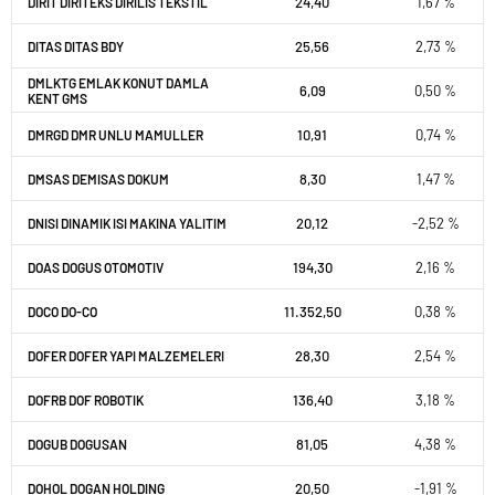
24,40
1,67 %
DIRIT DIRITEKS DIRILIS TEKSTIL
25,56
2,73 %
DITAS DITAS BDY
DMLKTG EMLAK KONUT DAMLA
6,09
0,50 %
KENT GMS
10,91
0,74 %
DMRGD DMR UNLU MAMULLER
8,30
1,47 %
DMSAS DEMISAS DOKUM
20,12
-2,52 %
DNISI DINAMIK ISI MAKINA YALITIM
194,30
2,16 %
DOAS DOGUS OTOMOTIV
11.352,50
0,38 %
DOCO DO-CO
28,30
2,54 %
DOFER DOFER YAPI MALZEMELERI
136,40
3,18 %
DOFRB DOF ROBOTIK
81,05
4,38 %
DOGUB DOGUSAN
20,50
-1,91 %
DOHOL DOGAN HOLDING