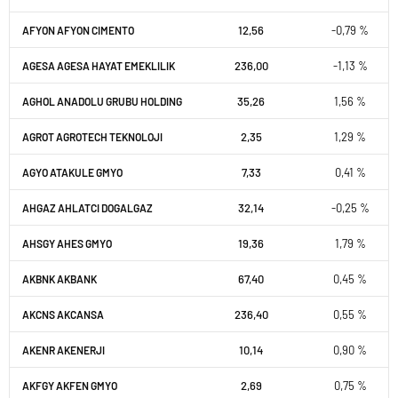
12,56
-0,79 %
AFYON AFYON CIMENTO
236,00
-1,13 %
AGESA AGESA HAYAT EMEKLILIK
35,26
1,56 %
AGHOL ANADOLU GRUBU HOLDING
2,35
1,29 %
AGROT AGROTECH TEKNOLOJI
7,33
0,41 %
AGYO ATAKULE GMYO
32,14
-0,25 %
AHGAZ AHLATCI DOGALGAZ
19,36
1,79 %
AHSGY AHES GMYO
67,40
0,45 %
AKBNK AKBANK
236,40
0,55 %
AKCNS AKCANSA
10,14
0,90 %
AKENR AKENERJI
2,69
0,75 %
AKFGY AKFEN GMYO