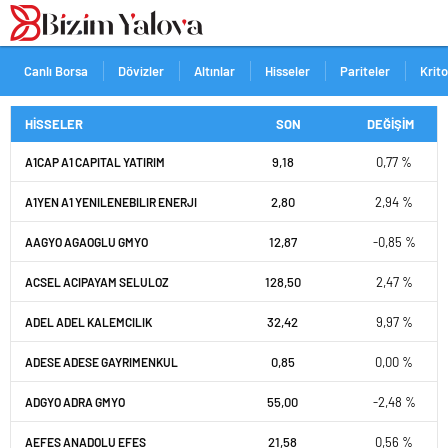
romabet
deneme
romabet
bonusu
romabet
veren
siteler
Canlı Borsa
Dövizler
Altınlar
Hisseler
Pariteler
Krit
HİSSELER
SON
DEĞİŞİM
9,18
0,77 %
A1CAP A1 CAPITAL YATIRIM
2,80
2,94 %
A1YEN A1 YENILENEBILIR ENERJI
12,87
-0,85 %
AAGYO AGAOGLU GMYO
128,50
2,47 %
ACSEL ACIPAYAM SELULOZ
32,42
9,97 %
ADEL ADEL KALEMCILIK
0,85
0,00 %
ADESE ADESE GAYRIMENKUL
55,00
-2,48 %
ADGYO ADRA GMYO
21,58
0,56 %
AEFES ANADOLU EFES