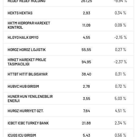
267,25
-9,94 %
HEDEF HEDEF HOLDING
2,93
0,34 %
HEKTS HEKTAS
HKTM HIDROPAR HAREKET
11,09
0,09 %
KONTROL
4,55
-2,15 %
HLGYO HALK GMYO
55,55
0,27 %
HOROZ HOROZ LOJISTIK
HRKET HAREKET PROJE
94,95
-2,37 %
TASIMACILIGI
38,40
0,31 %
HTTBT HITIT BILGISAYAR
2,78
0,72 %
HUBVC HUB GIRISIM
HUNER HUN YENILENEBILIR
3,55
5,03 %
ENERJI
7,64
4,51 %
HURGZ HURRIYET GZT.
21,88
2,34 %
ICBCT ICBC TURKEY BANK
5,43
0,56 %
ICUGS ICU GIRISIM