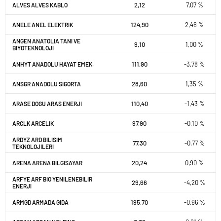
2,12
7,07 %
ALVES ALVES KABLO
124,90
2,46 %
ANELE ANEL ELEKTRIK
ANGEN ANATOLIA TANI VE
9,10
1,00 %
BIYOTEKNOLOJI
111,90
-3,78 %
ANHYT ANADOLU HAYAT EMEK.
28,60
1,35 %
ANSGR ANADOLU SIGORTA
110,40
-1,43 %
ARASE DOGU ARAS ENERJI
97,90
-0,10 %
ARCLK ARCELIK
ARDYZ ARD BILISIM
77,30
-0,77 %
TEKNOLOJILERI
20,24
0,90 %
ARENA ARENA BILGISAYAR
ARFYE ARF BIO YENILENEBILIR
29,66
-4,20 %
ENERJI
195,70
-0,96 %
ARMGD ARMADA GIDA