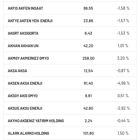
96,55
-1,58 %
AKFIS AKFEN INSAAT
23,88
-1,57 %
AKFYE AKFEN YEN. ENERJI
6,43
-1,53 %
AKGRT AKSIGORTA
42,20
1,01 %
AKHAN AKHAN UN
258,00
3,20 %
AKMGY AKMERKEZ GMYO
12,54
-0,87 %
AKSA AKSA
91,40
-4,99 %
AKSEN AKSA ENERJI
9,81
0,51 %
AKSGY AKIS GMYO
42,60
-2,92 %
AKSUE AKSU ENERJI
2,24
-0,44 %
AKYHO AKDENIZ YATIRIM HOLDING
101,80
1,50 %
ALARK ALARKO HOLDING