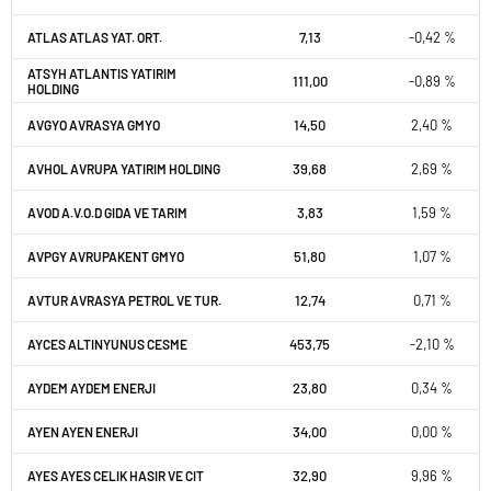
7,13
-0,42 %
ATLAS ATLAS YAT. ORT.
ATSYH ATLANTIS YATIRIM
111,00
-0,89 %
HOLDING
14,50
2,40 %
AVGYO AVRASYA GMYO
39,68
2,69 %
AVHOL AVRUPA YATIRIM HOLDING
3,83
1,59 %
AVOD A.V.O.D GIDA VE TARIM
51,80
1,07 %
AVPGY AVRUPAKENT GMYO
12,74
0,71 %
AVTUR AVRASYA PETROL VE TUR.
453,75
-2,10 %
AYCES ALTINYUNUS CESME
23,80
0,34 %
AYDEM AYDEM ENERJI
34,00
0,00 %
AYEN AYEN ENERJI
32,90
9,96 %
AYES AYES CELIK HASIR VE CIT