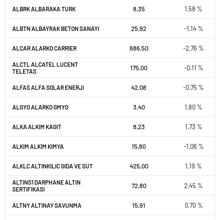
8,35
1,58 %
ALBRK ALBARAKA TURK
25,92
-1,14 %
ALBTN ALBAYRAK BETON SANAYI
686,50
-2,76 %
ALCAR ALARKO CARRIER
ALCTL ALCATEL LUCENT
175,00
-0,11 %
TELETAS
42,08
-0,75 %
ALFAS ALFA SOLAR ENERJI
3,40
1,80 %
ALGYO ALARKO GMYO
8,23
1,73 %
ALKA ALKIM KAGIT
15,80
-1,06 %
ALKIM ALKIM KIMYA
425,00
1,19 %
ALKLC ALTINKILIC GIDA VE SUT
ALTINS1 DARPHANE ALTIN
72,80
2,45 %
SERTIFIKASI
15,91
0,70 %
ALTNY ALTINAY SAVUNMA