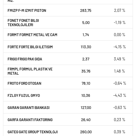
HIZ.
283,75
2,07 %
FMIZP F-M IZMIT PISTON
FONET FONET BILGI
5,00
-1,19 %
TEKNOLOJILERI
1,74
0,00 %
FORMT FORMET METAL VE CAM
113,30
-4,15 %
FORTE FORTE BILGI ILETISIM
2,37
3,49 %
FRIGO FRIGO PAK GIDA
FRMPL FORMUL PLASTIK VE
35,76
1,48 %
METAL
78,10
-0,64 %
FROTO FORD OTOSAN
10,36
-4,43 %
FZLGY FUZUL GMYO
127,00
-0,63 %
GARAN GARANTI BANKASI
26,40
0,23 %
GARFA GARANTI FAKTORING
260,00
0,39 %
GATEG GATE GROUP TEKNOLOJI