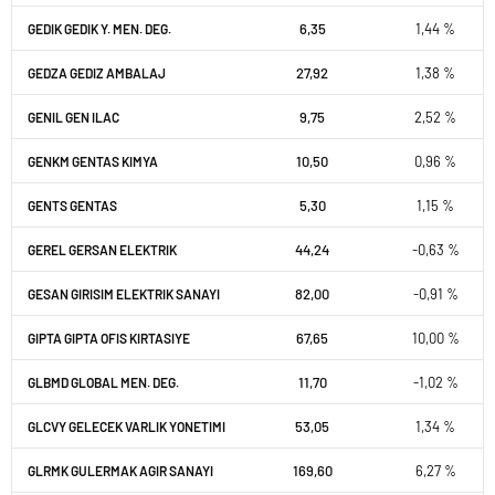
6,35
1,44 %
GEDIK GEDIK Y. MEN. DEG.
27,92
1,38 %
GEDZA GEDIZ AMBALAJ
9,75
2,52 %
GENIL GEN ILAC
10,50
0,96 %
GENKM GENTAS KIMYA
5,30
1,15 %
GENTS GENTAS
44,24
-0,63 %
GEREL GERSAN ELEKTRIK
82,00
-0,91 %
GESAN GIRISIM ELEKTRIK SANAYI
67,65
10,00 %
GIPTA GIPTA OFIS KIRTASIYE
11,70
-1,02 %
GLBMD GLOBAL MEN. DEG.
53,05
1,34 %
GLCVY GELECEK VARLIK YONETIMI
169,60
6,27 %
GLRMK GULERMAK AGIR SANAYI