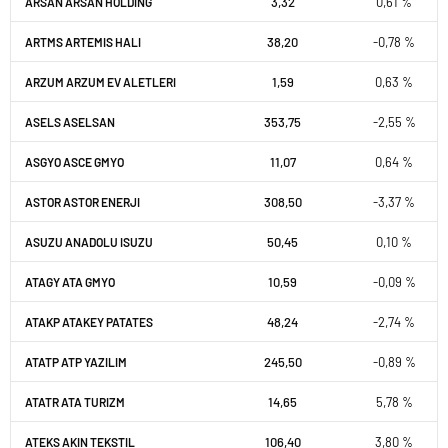
3,32
0,61 %
ARSAN ARSAN HOLDING
38,20
-0,78 %
ARTMS ARTEMIS HALI
1,59
0,63 %
ARZUM ARZUM EV ALETLERI
353,75
-2,55 %
ASELS ASELSAN
11,07
0,64 %
ASGYO ASCE GMYO
308,50
-3,37 %
ASTOR ASTOR ENERJI
50,45
0,10 %
ASUZU ANADOLU ISUZU
10,59
-0,09 %
ATAGY ATA GMYO
48,24
-2,74 %
ATAKP ATAKEY PATATES
245,50
-0,89 %
ATATP ATP YAZILIM
14,65
5,78 %
ATATR ATA TURIZM
106,40
3,80 %
ATEKS AKIN TEKSTIL