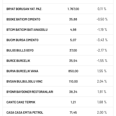
1.767,00
0,11 %
BRYAT BORUSAN YAT. PAZ.
35,88
-0,50 %
BSOKE BATICIM CIMENTO
4,98
-1,19 %
BTCIM BATICIM BATI ANADOLU
5,07
-3,43 %
BUCIM BURSA CIMENTO
37,00
-2,17 %
BULGS BULLS GSYO
35,54
-1,55 %
BURCE BURCELIK
850,00
1,55 %
BURVA BURCELIK VANA
110,00
2,04 %
BVSAN BULBULOGLU VINC
38,34
1,91 %
BYDNR BAYDONER RESTORANLARI
1,21
1,68 %
CANTE CAN2 TERMIK
71,45
2,00 %
CASA CASA EMTIA PETROL