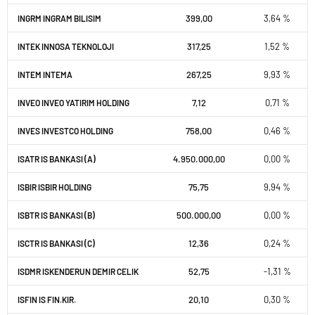
399,00
3,64 %
INGRM INGRAM BILISIM
317,25
1,52 %
INTEK INNOSA TEKNOLOJI
267,25
9,93 %
INTEM INTEMA
7,12
0,71 %
INVEO INVEO YATIRIM HOLDING
758,00
0,46 %
INVES INVESTCO HOLDING
4.950.000,00
0,00 %
ISATR IS BANKASI (A)
75,75
9,94 %
ISBIR ISBIR HOLDING
500.000,00
0,00 %
ISBTR IS BANKASI (B)
12,36
0,24 %
ISCTR IS BANKASI (C)
52,75
-1,31 %
ISDMR ISKENDERUN DEMIR CELIK
20,10
0,30 %
ISFIN IS FIN.KIR.