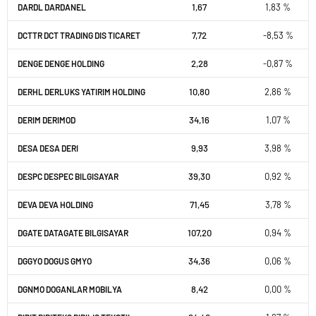
1,67
1,83 %
DARDL DARDANEL
7,72
-8,53 %
DCTTR DCT TRADING DIS TICARET
2,28
-0,87 %
DENGE DENGE HOLDING
10,80
2,86 %
DERHL DERLUKS YATIRIM HOLDING
34,16
1,07 %
DERIM DERIMOD
9,93
3,98 %
DESA DESA DERI
39,30
0,92 %
DESPC DESPEC BILGISAYAR
71,45
3,78 %
DEVA DEVA HOLDING
107,20
0,94 %
DGATE DATAGATE BILGISAYAR
34,36
0,06 %
DGGYO DOGUS GMYO
8,42
0,00 %
DGNMO DOGANLAR MOBILYA