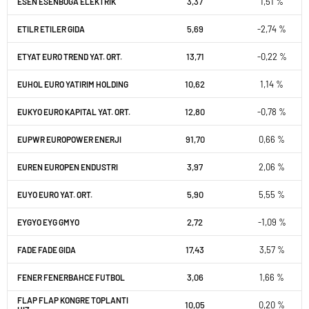
3,37
1,51 %
ESEN ESENBOGA ELEKTRIK
5,69
-2,74 %
ETILR ETILER GIDA
13,71
-0,22 %
ETYAT EURO TREND YAT. ORT.
10,62
1,14 %
EUHOL EURO YATIRIM HOLDING
12,80
-0,78 %
EUKYO EURO KAPITAL YAT. ORT.
91,70
0,66 %
EUPWR EUROPOWER ENERJI
3,97
2,06 %
EUREN EUROPEN ENDUSTRI
5,90
5,55 %
EUYO EURO YAT. ORT.
2,72
-1,09 %
EYGYO EYG GMYO
17,43
3,57 %
FADE FADE GIDA
3,06
1,66 %
FENER FENERBAHCE FUTBOL
FLAP FLAP KONGRE TOPLANTI
10,05
0,20 %