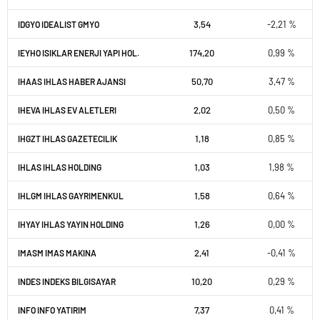
3,54
-2,21 %
IDGYO IDEALIST GMYO
174,20
0,99 %
IEYHO ISIKLAR ENERJI YAPI HOL.
50,70
3,47 %
IHAAS IHLAS HABER AJANSI
2,02
0,50 %
IHEVA IHLAS EV ALETLERI
1,18
0,85 %
IHGZT IHLAS GAZETECILIK
1,03
1,98 %
IHLAS IHLAS HOLDING
1,58
0,64 %
IHLGM IHLAS GAYRIMENKUL
1,26
0,00 %
IHYAY IHLAS YAYIN HOLDING
2,41
-0,41 %
IMASM IMAS MAKINA
10,20
0,29 %
INDES INDEKS BILGISAYAR
7,37
0,41 %
INFO INFO YATIRIM