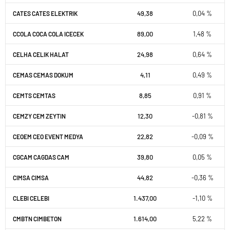
49,38
0,04 %
CATES CATES ELEKTRIK
89,00
1,48 %
CCOLA COCA COLA ICECEK
24,98
0,64 %
CELHA CELIK HALAT
4,11
0,49 %
CEMAS CEMAS DOKUM
8,85
0,91 %
CEMTS CEMTAS
12,30
-0,81 %
CEMZY CEM ZEYTIN
22,82
-0,09 %
CEOEM CEO EVENT MEDYA
39,80
0,05 %
CGCAM CAGDAS CAM
44,82
-0,36 %
CIMSA CIMSA
1.437,00
-1,10 %
CLEBI CELEBI
1.614,00
5,22 %
CMBTN CIMBETON