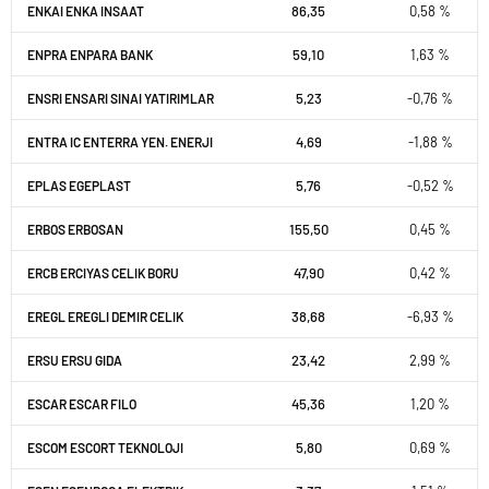
86,35
0,58 %
ENKAI ENKA INSAAT
59,10
1,63 %
ENPRA ENPARA BANK
5,23
-0,76 %
ENSRI ENSARI SINAI YATIRIMLAR
4,69
-1,88 %
ENTRA IC ENTERRA YEN. ENERJI
5,76
-0,52 %
EPLAS EGEPLAST
155,50
0,45 %
ERBOS ERBOSAN
47,90
0,42 %
ERCB ERCIYAS CELIK BORU
38,68
-6,93 %
EREGL EREGLI DEMIR CELIK
23,42
2,99 %
ERSU ERSU GIDA
45,36
1,20 %
ESCAR ESCAR FILO
5,80
0,69 %
ESCOM ESCORT TEKNOLOJI