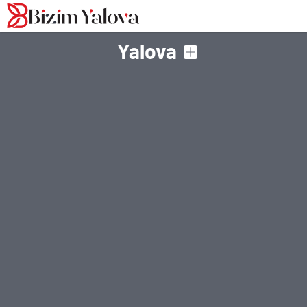
romabet
deneme
romabet
bonusu
romabet
veren
Yalova
siteler