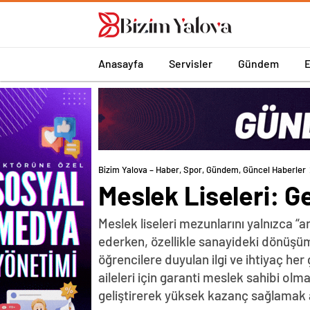
romabet
deneme
romabet
bonusu
romabet
veren
siteler
Anasayfa
Servisler
Gündem
Bizim Yalova – Haber, Spor, Gündem, Güncel Haberler
Meslek Liseleri: Ge
Meslek liseleri mezunlarını yalnızca “
ederken, özellikle sanayideki dönüşü
öğrencilere duyulan ilgi ve ihtiyaç h
aileleri için garanti meslek sahibi o
geliştirerek yüksek kazanç sağlamak 