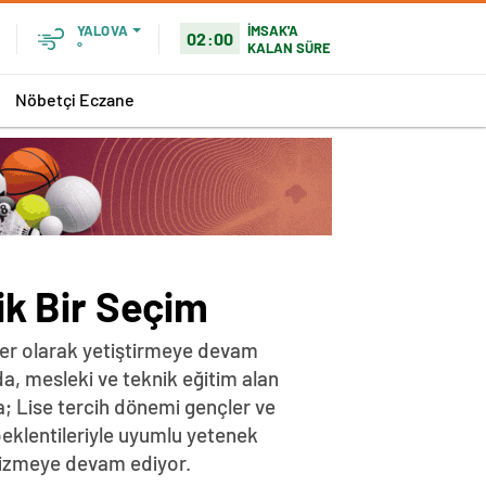
İMSAK'A
YALOVA
02:00
KALAN SÜRE
°
Nöbetçi Eczane
jik Bir Seçim
ller olarak yetiştirmeye devam
a, mesleki ve teknik eğitim alan
a; Lise tercih dönemi gençler ve
beklentileriyle uyumlu yetenek
 çizmeye devam ediyor.