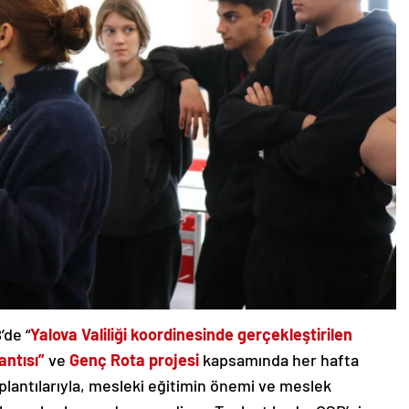
’de “
Yalova Valiliği koordinesinde gerçekleştirilen
antısı”
ve
Genç Rota projesi
kapsamında her hafta
oplantılarıyla, mesleki eğitimin önemi ve meslek