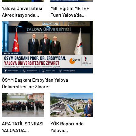
Yalova Üniversitesi
Milli Eğitim METEF
Akreditasyonda
Fuarı Yalova’da
Başarı Grafiğini
Açıldı: 67 Alan ve
Yükseltti
112 Dal Öğrencilerle
Buluştu
ÖSYM Başkanı Ersoy’dan Yalova
Üniversitesi’ne Ziyaret
ARA TATİL SONRASI
YÖK Raporunda
YALOVA’DA
Yalova