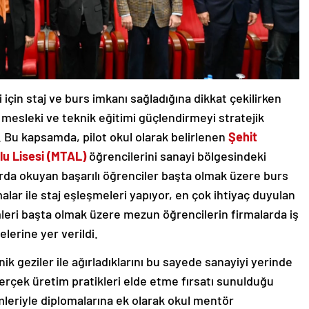
 için staj ve burs imkanı sağladığına dikkat çekilirken
 mesleki ve teknik eğitimi güçlendirmeyi stratejik
. Bu kapsamda, pilot okul olarak belirlenen
Şehit
lu Lisesi (MTAL)
öğrencilerini sanayi bölgesindeki
larda okuyan başarılı öğrenciler başta olmak üzere burs
malar ile staj eşleşmeleri yapıyor, en çok ihtiyaç duyulan
mleri başta olmak üzere mezun öğrencilerin firmalarda iş
lerine yer verildi.
ik geziler ile ağırladıklarını bu sayede sanayiyi yerinde
gerçek üretim pratikleri elde etme fırsatı sunulduğu
mleriyle diplomalarına ek olarak okul mentör