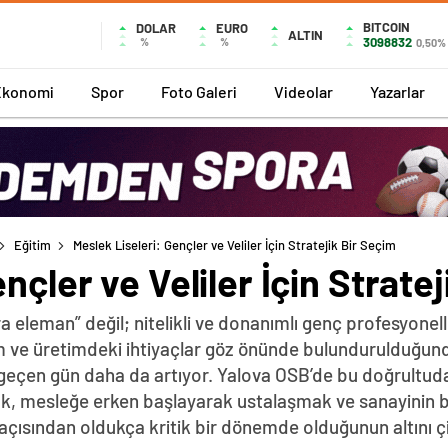
BITCOIN
DOLAR
EURO
ALTIN
3098832
%
%
0,50%
Ekonomi
Spor
Foto Galeri
Videolar
Yazarlar
Eğitim
Meslek Liseleri: Gençler ve Veliler İçin Stratejik Bir Seçim
nçler ve Veliler İçin Strate
ara eleman” değil; nitelikli ve donanımlı genç profesyone
m ve üretimdeki ihtiyaçlar göz önünde bulundurulduğund
er geçen gün daha da artıyor. Yalova OSB’de bu doğrultud
lmak, mesleğe erken başlayarak ustalaşmak ve sanayinin 
açısından oldukça kritik bir dönemde olduğunun altını