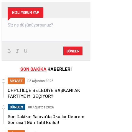
HIZLI YORUM YAP
GÖNDER
SON DAKİKA
HABERLERİ
SİYASET
08 Ağustos 2026
CHP’Lİ İLÇE BELEDİYE BAŞKANI AK
PARTİ’YE Mİ GEÇİYOR?
GÜNDEM
08 Ağustos 2026
Son Dakika: Yalova’da Okullar Deprem
Sonrası 1 Gün Tatil Edildi!