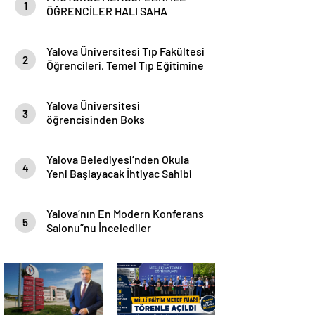
1
ÖĞRENCİLER HALI SAHA
MAÇINDA BİR ARAYA GELDİ
Yalova Üniversitesi Tıp Fakültesi
2
Öğrencileri, Temel Tıp Eğitimine
Beyaz Önlükleriyle Başladılar
Yalova Üniversitesi
3
öğrencisinden Boks
Şampiyonası’nda Türkiye
derecesi
Yalova Belediyesi’nden Okula
4
Yeni Başlayacak İhtiyac Sahibi
Öğrencilere Destek
Yalova’nın En Modern Konferans
5
Salonu”nu İncelediler