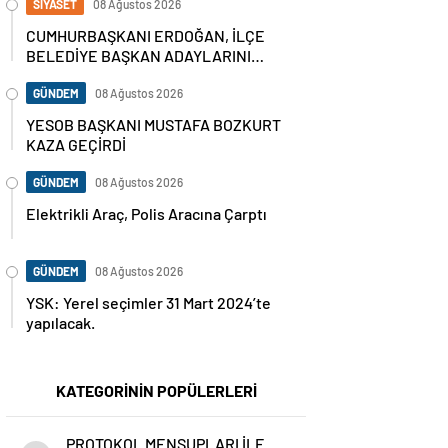
SİYASET
08 Ağustos 2026
CUMHURBAŞKANI ERDOĞAN, İLÇE
BELEDİYE BAŞKAN ADAYLARINI
AÇIKLADI
GÜNDEM
08 Ağustos 2026
YESOB BAŞKANI MUSTAFA BOZKURT
KAZA GEÇİRDİ
GÜNDEM
08 Ağustos 2026
Elektrikli Araç, Polis Aracına Çarptı
GÜNDEM
08 Ağustos 2026
YSK: Yerel seçimler 31 Mart 2024’te
yapılacak.
KATEGORİNİN POPÜLERLERİ
PROTOKOL MENSUPLARI İLE