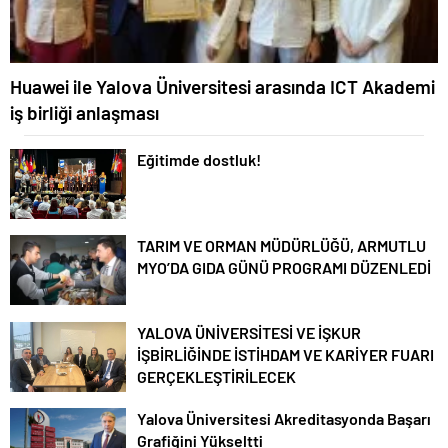
Huawei ile Yalova Üniversitesi arasında ICT Akademi
iş birliği anlaşması
Eğitimde dostluk!
TARIM VE ORMAN MÜDÜRLÜĞÜ, ARMUTLU
MYO’DA GIDA GÜNÜ PROGRAMI DÜZENLEDİ
YALOVA ÜNİVERSİTESİ VE İŞKUR
İŞBİRLİĞİNDE İSTİHDAM VE KARİYER FUARI
GERÇEKLEŞTİRİLECEK
Yalova Üniversitesi Akreditasyonda Başarı
Grafiğini Yükseltti