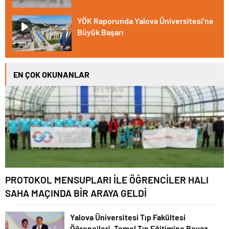
YÖK Raporunda Yalova Üniversitesi’ne
Büyük Başarı
EN ÇOK OKUNANLAR
PROTOKOL MENSUPLARI İLE ÖĞRENCİLER HALI
SAHA MAÇINDA BİR ARAYA GELDİ
Yalova Üniversitesi Tıp Fakültesi
Öğrencileri, Temel Tıp Eğitimine Beyaz