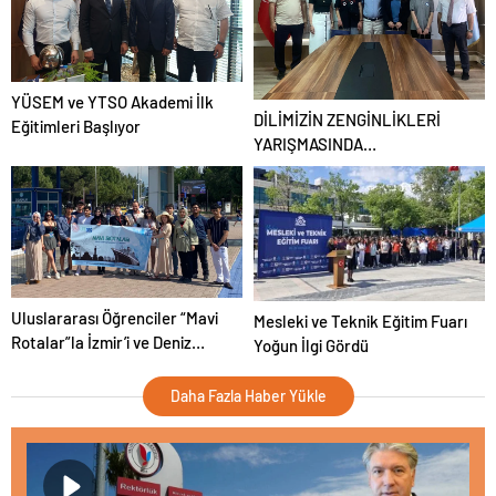
YÜSEM ve YTSO Akademi İlk
DİLİMİZİN ZENGİNLİKLERİ
Eğitimleri Başlıyor
YARIŞMASINDA
ÖĞRENCİLERİMİZDEN BÜYÜK
BAŞARI
Uluslararası Öğrenciler “Mavi
Mesleki ve Teknik Eğitim Fuarı
Rotalar”la İzmir’i ve Deniz
Yoğun İlgi Gördü
Ticareti Kültürünü Keşfetti
Daha Fazla Haber Yükle