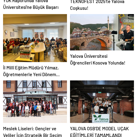
YÖK Raporunda Yalova
TEKNOFEST 2025’te Yalova
Üniversitesi’ne Büyük Başarı
Coşkusu!
Yalova Üniversitesi
Öğrencileri Kosova Yolunda!
İl Millî Eğitim Müdürü Yılmaz,
Öğretmenlerle Yeni Dönem
İçin Bir Araya Geldi
Meslek Liseleri: Gençler ve
YALOVA OSB’DE MODEL UÇAK
Veliler İçin Stratejik Bir Seçim
EĞİTİMLERİ TAMAMLANDI