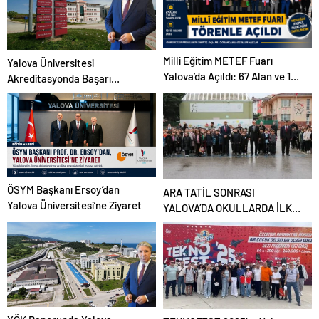
Milli Eğitim METEF Fuarı
Yalova Üniversitesi
Yalova’da Açıldı: 67 Alan ve 112
Akreditasyonda Başarı
Dal Öğrencilerle Buluştu
Grafiğini Yükseltti
ÖSYM Başkanı Ersoy’dan
ARA TATİL SONRASI
Yalova Üniversitesi’ne Ziyaret
YALOVA’DA OKULLARDA İLK
DERS HEYECANI