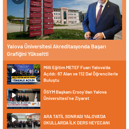
Yalova Üniversitesi Akreditasyonda Başarı
Grafiğini Yükseltti
Milli Eğitim METEF Fuarı Yalova’da
Açıldı: 67 Alan ve 112 Dal Öğrencilerle
Buluştu
ÖSYM Başkanı Ersoy’dan Yalova
Üniversitesi’ne Ziyaret
ARA TATİL SONRASI YALOVA’DA
OKULLARDA İLK DERS HEYECANI