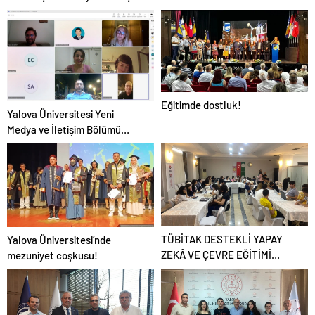
Eğitimde dostluk!
Yalova Üniversitesi Yeni
Medya ve İletişim Bölümü
Kalite Komisyonu Toplandı
TÜBİTAK DESTEKLİ YAPAY
Yalova Üniversitesi’nde
ZEKÂ VE ÇEVRE EĞİTİMİ
mezuniyet coşkusu!
BAŞLADI