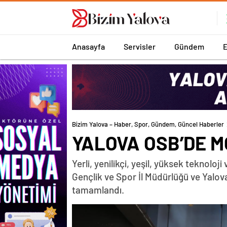
romabet
deneme
romabet
bonusu
romabet
veren
siteler
Anasayfa
Servisler
Gündem
Bizim Yalova – Haber, Spor, Gündem, Güncel Haberler
YALOVA OSB’DE M
Yerli, yenilikçi, yeşil, yüksek teknolo
Gençlik ve Spor İl Müdürlüğü ve Yalova
tamamlandı.