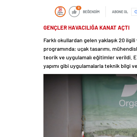
0
BEĞENDİM
ABONE OL
GENÇLER HAVACILIĞA KANAT AÇTI
Farklı okullardan gelen yaklaşık 20 ilgil
programında; uçak tasarımı, mühendislik
teorik ve uygulamalı eğitimler verildi.
yapımı gibi uygulamalarla teknik bilgi v