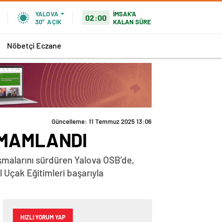
İMSAK'A
YALOVA
02:00
KALAN SÜRE
30°
AÇIK
Nöbetçi Eczane
AMAMLANDI
alışmalarını sürdüren Yalova OSB’de,
l Uçak Eğitimleri başarıyla
HIZLI YORUM YAP