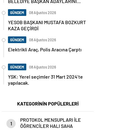
BELEDİYE BAŞKAN ADAYLARINI
AÇIKLADI
GÜNDEM
08 Ağustos 2026
YESOB BAŞKANI MUSTAFA BOZKURT
KAZA GEÇİRDİ
GÜNDEM
08 Ağustos 2026
Elektrikli Araç, Polis Aracına Çarptı
GÜNDEM
08 Ağustos 2026
YSK: Yerel seçimler 31 Mart 2024’te
yapılacak.
KATEGORİNİN POPÜLERLERİ
PROTOKOL MENSUPLARI İLE
1
ÖĞRENCİLER HALI SAHA
MAÇINDA BİR ARAYA GELDİ