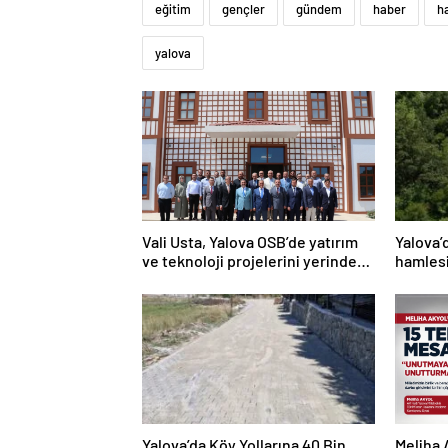
eğitim
gençler
gündem
haber
h
yalova
Vali Usta, Yalova OSB’de yatırım
Yalova’
ve teknoloji projelerini yerinde
hamlesi
inceledi
hedefi
Yalova’da Köy Yollarına 40 Bin
Meliha 