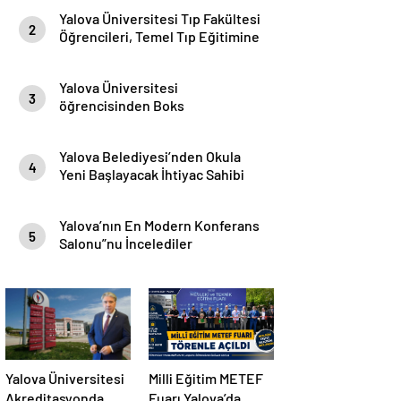
Yalova Üniversitesi Tıp Fakültesi
2
Öğrencileri, Temel Tıp Eğitimine
Beyaz Önlükleriyle Başladılar
Yalova Üniversitesi
3
öğrencisinden Boks
Şampiyonası’nda Türkiye
derecesi
Yalova Belediyesi’nden Okula
4
Yeni Başlayacak İhtiyac Sahibi
Öğrencilere Destek
Yalova’nın En Modern Konferans
5
Salonu”nu İncelediler
Yalova Üniversitesi
Milli Eğitim METEF
Akreditasyonda
Fuarı Yalova’da