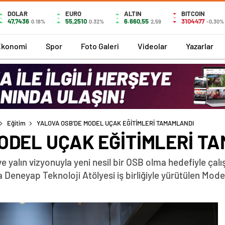
DOLAR
EURO
ALTIN
BITCOIN
47,7436
55,2510
6.660,55
3104477
0.18%
0.32%
2,59
-0,30%
Ekonomi
Spor
Foto Galeri
Videolar
Yazarlar
Eğitim
YALOVA OSB’DE MODEL UÇAK EĞİTİMLERİ TAMAMLANDI
ODEL UÇAK EĞİTİMLERİ T
ji ve yalın vizyonuyla yeni nesil bir OSB olma hedefiyle ç
 Deneyap Teknoloji Atölyesi iş birliğiyle yürütülen Mode