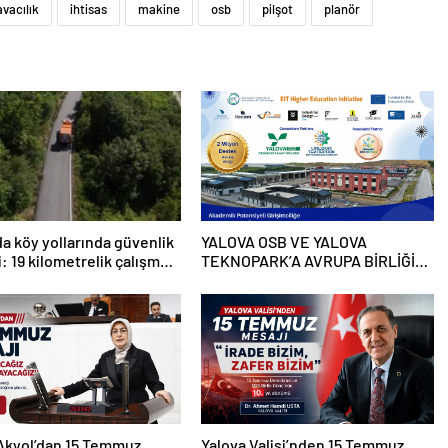
avacılık
ihtisas
makine
osb
pilşot
planör
da köy yollarında güvenlik
YALOVA OSB VE YALOVA
: 19 kilometrelik çalışma
TEKNOPARK’A AVRUPA BİRLİĞİ
DESTEĞİ
Akyol’dan 15 Temmuz
Yalova Valisi’nden 15 Temmuz