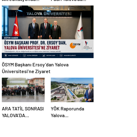
Başarı Grafiğini
Açıldı: 67 Alan ve
Yükseltti
112 Dal Öğrencilerle
Buluştu
ÖSYM Başkanı Ersoy’dan Yalova
Üniversitesi’ne Ziyaret
ARA TATİL SONRASI
YÖK Raporunda
YALOVA’DA
Yalova
OKULLARDA İLK
Üniversitesi’ne
DERS HEYECANI
Büyük Başarı