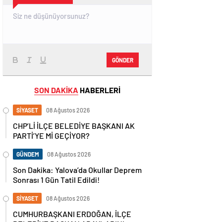
GÖNDER
SON DAKİKA
HABERLERİ
SİYASET
08 Ağustos 2026
CHP’Lİ İLÇE BELEDİYE BAŞKANI AK
PARTİ’YE Mİ GEÇİYOR?
GÜNDEM
08 Ağustos 2026
Son Dakika: Yalova’da Okullar Deprem
Sonrası 1 Gün Tatil Edildi!
SİYASET
08 Ağustos 2026
CUMHURBAŞKANI ERDOĞAN, İLÇE