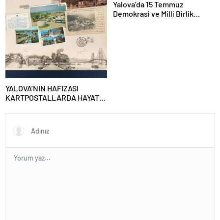
Yalova’da 15 Temmuz
Demokrasi ve Milli Birlik
Günü’nün 10. Yılı Kapsamında
Gün Boyu Anma Programı
Düzenlenecek
YALOVA’NIN HAFIZASI
KARTPOSTALLARDA HAYAT
BULUYOR