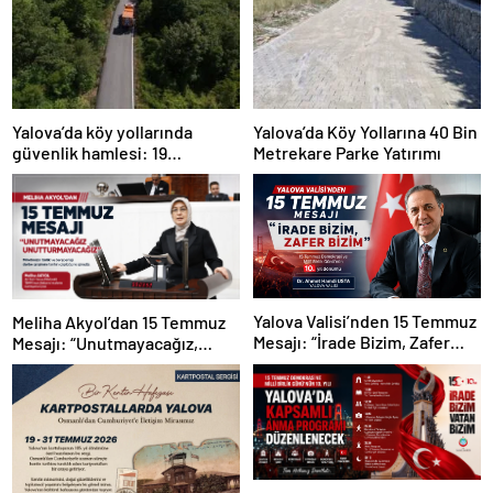
Yalova’da köy yollarında
Yalova’da Köy Yollarına 40 Bin
güvenlik hamlesi: 19
Metrekare Parke Yatırımı
kilometrelik çalışma hedefi
Yalova Valisi’nden 15 Temmuz
Meliha Akyol’dan 15 Temmuz
Mesajı: “İrade Bizim, Zafer
Mesajı: “Unutmayacağız,
Bizim”
Unutturmayacağız”