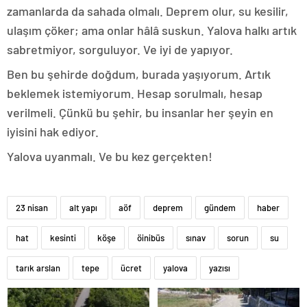
zamanlarda da sahada olmalı. Deprem olur, su kesilir,
ulaşım çöker; ama onlar hâlâ suskun. Yalova halkı artık
sabretmiyor, sorguluyor. Ve iyi de yapıyor.
Ben bu şehirde doğdum, burada yaşıyorum. Artık
beklemek istemiyorum. Hesap sorulmalı, hesap
verilmeli. Çünkü bu şehir, bu insanlar her şeyin en
iyisini hak ediyor.
Yalova uyanmalı. Ve bu kez gerçekten!
23 nisan
alt yapı
aöf
deprem
gündem
haber
hat
kesinti
köşe
öinibüs
sınav
sorun
su
tarık arslan
tepe
ücret
yalova
yazısı