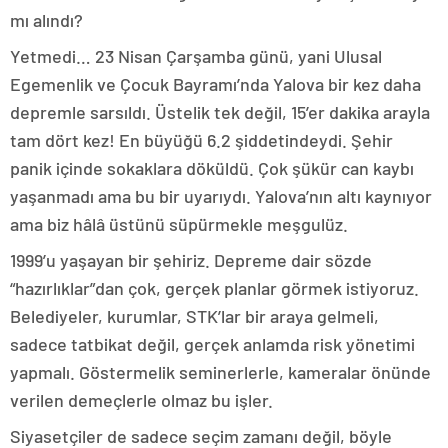
mı alındı?
Yetmedi… 23 Nisan Çarşamba günü, yani Ulusal
Egemenlik ve Çocuk Bayramı’nda Yalova bir kez daha
depremle sarsıldı. Üstelik tek değil, 15’er dakika arayla
tam dört kez! En büyüğü 6.2 şiddetindeydi. Şehir
panik içinde sokaklara döküldü. Çok şükür can kaybı
yaşanmadı ama bu bir uyarıydı. Yalova’nın altı kaynıyor
ama biz hâlâ üstünü süpürmekle meşgulüz.
1999’u yaşayan bir şehiriz. Depreme dair sözde
“hazırlıklar”dan çok, gerçek planlar görmek istiyoruz.
Belediyeler, kurumlar, STK’lar bir araya gelmeli,
sadece tatbikat değil, gerçek anlamda risk yönetimi
yapmalı. Göstermelik seminerlerle, kameralar önünde
verilen demeçlerle olmaz bu işler.
Siyasetçiler de sadece seçim zamanı değil, böyle