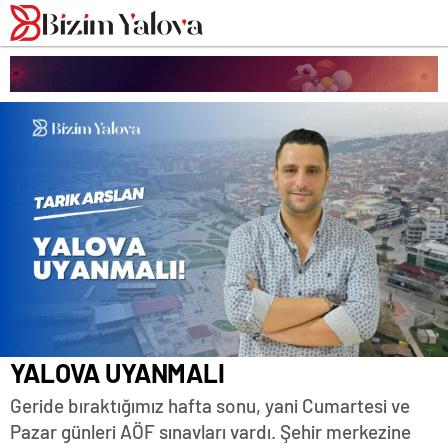
romabet
deneme
romabet
bonusu
romabet
veren
siteler
YALOVA UYANMALI
Geride bıraktığımız hafta sonu, yani Cumartesi ve
Pazar günleri AÖF sınavları vardı. Şehir merkezine