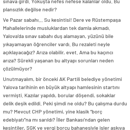
sınava girdi. Yokuşta nefes nefese kalanlar oldu. Bu
plansızlık değilse nedir?
Ve Pazar sabahı… Su kesintisi! Dere ve Rüstempaşa
Mahallelerinde musluklardan tek damla akmadı.
Yalova’da sınav sabahı duş alamayan, yüzünü bile
yıkayamayan öğrenciler vardı. Bu rezaleti neyle
açıklayacağız? Arıza olabilir, evet. Ama bu kaçıncı
arıza? Sürekli yaşanan bu altyapı sorunları neden
çözülmüyor?
Unutmayalım, bir önceki AK Partili belediye yönetimi
Yalova tarihinin en büyük altyapı hamlesinin startını
vermişti. Kazılar yapıldı, borular döşendi, sokaklar
delik deşik edildi. Peki şimdi ne oldu? Bu çalışma durdu
mu? Mevcut CHP yönetimi, yine klasik “borç
edebiyatı”na mı sarıldı? İller Bankası’ndan gelen
kesintiler, SGK ve vergi borcu bahanesiyle işler askıya