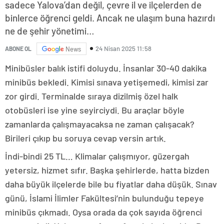
sadece Yalova’dan değil, çevre il ve ilçelerden de
binlerce öğrenci geldi. Ancak ne ulaşım buna hazırdı
ne de şehir yönetimi…
24 Nisan 2025 11:58
ABONE OL
News
Minibüsler balık istifi doluydu. İnsanlar 30-40 dakika
minibüs bekledi. Kimisi sınava yetişemedi, kimisi zar
zor girdi. Terminalde sıraya dizilmiş özel halk
otobüsleri ise yine seyirciydi. Bu araçlar böyle
zamanlarda çalışmayacaksa ne zaman çalışacak?
Birileri çıkıp bu soruya cevap versin artık.
İndi-bindi 25 TL… Klimalar çalışmıyor, güzergah
yetersiz, hizmet sıfır. Başka şehirlerde, hatta bizden
daha büyük ilçelerde bile bu fiyatlar daha düşük. Sınav
günü, İslami İlimler Fakültesi’nin bulunduğu tepeye
minibüs çıkmadı. Oysa orada da çok sayıda öğrenci