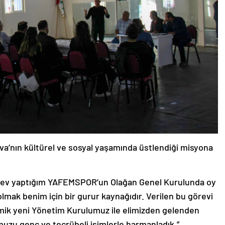
’nın kültürel ve sosyal yaşamında üstlendiği misyona
örev yaptığım YAFEMSPOR’un Olağan Genel Kurulunda oy
olmak benim için bir gurur kaynağıdır. Verilen bu görevi
amik yeni Yönetim Kurulumuz ile elimizden gelenden
umuzu genç ve tecrübeli isimlerle harmanladık.”