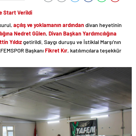
Start Verildi
kurul,
açılış ve yoklamanın ardından
divan heyetinin
lığına Nedret Gülen
,
Divan Başkan Yardımcılığına
tin Yıldız
getirildi. Saygı duruşu ve İstiklal Marşı’nın
YAFEMSPOR Başkanı
Fikret Kır
, katılımcılara teşekkür