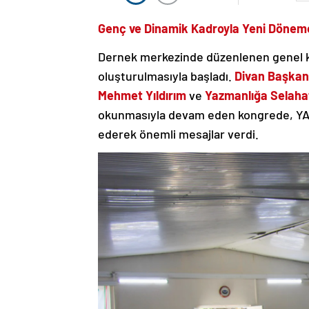
Genç ve Dinamik Kadroyla Yeni Döneme 
Dernek merkezinde düzenlenen genel 
oluşturulmasıyla başladı.
Divan Başkan
Mehmet Yıldırım
ve
Yazmanlığa Selahat
okunmasıyla devam eden kongrede, 
ederek önemli mesajlar verdi.