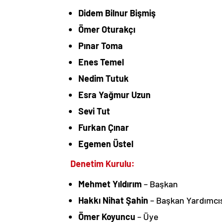
Didem Bilnur Bişmiş
Ömer Oturakçı
Pınar Toma
Enes Temel
Nedim Tutuk
Esra Yağmur Uzun
Sevi Tut
Furkan Çınar
Egemen Üstel
Denetim Kurulu:
Mehmet Yıldırım
– Başkan
Hakkı Nihat Şahin
– Başkan Yardımcı
Ömer Koyuncu
– Üye