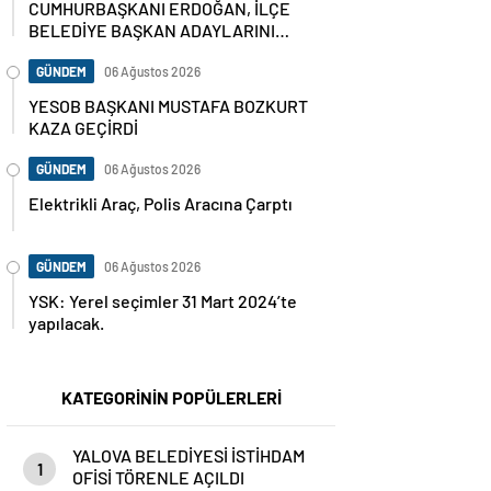
CUMHURBAŞKANI ERDOĞAN, İLÇE
BELEDİYE BAŞKAN ADAYLARINI
AÇIKLADI
GÜNDEM
06 Ağustos 2026
YESOB BAŞKANI MUSTAFA BOZKURT
KAZA GEÇİRDİ
GÜNDEM
06 Ağustos 2026
Elektrikli Araç, Polis Aracına Çarptı
GÜNDEM
06 Ağustos 2026
YSK: Yerel seçimler 31 Mart 2024’te
yapılacak.
KATEGORİNİN POPÜLERLERİ
YALOVA BELEDİYESİ İSTİHDAM
1
OFİSİ TÖRENLE AÇILDI