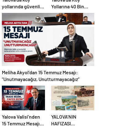
yollarında güvenlik
Yollarına 40 Bin
hamlesi: 19
Metrekare Parke
kilometrelik çalışma
Yatırımı
hedefi
Meliha Akyol’dan 15 Temmuz Mesajı:
“Unutmayacağız, Unutturmayacağız”
Yalova Valisi’nden
YALOVA’NIN
15 Temmuz Mesajı:
HAFIZASI
“İrade Bizim, Zafer
KARTPOSTALLARDA
Bizim”
HAYAT BULUYOR