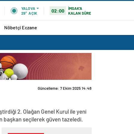
İMSAK'A
YALOVA
02:00
KALAN SÜRE
29°
AÇIK
Nöbetçi Eczane
diği 2. Olağan Genel Kurul ile yeni
n başkan seçilerek güven tazeledi.