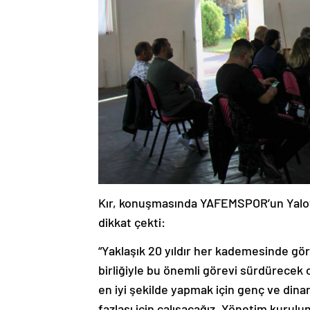
Kır, konuşmasında YAFEMSPOR’un Yalova
dikkat çekti:
“Yaklaşık 20 yıldır her kademesinde g
birliğiyle bu önemli görevi sürdürecek 
en iyi şekilde yapmak için genç ve din
fazlası için çalışacağız. Yönetim kurul