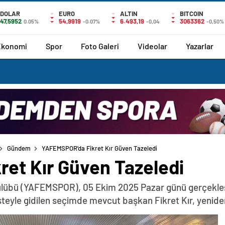
DOLAR
EURO
ALTIN
BITCOIN
47,5952
54,9919
6.493,19
3063362
0.05%
-0.07%
-0,04
-0,50%
Ekonomi
Spor
Foto Galeri
Videolar
Yazarlar
Gündem
YAFEMSPOR’da Fikret Kır Güven Tazeledi
et Kır Güven Tazeledi
ulübü (YAFEMSPOR), 05 Ekim 2025 Pazar günü gerçekleştir
steyle gidilen seçimde mevcut başkan Fikret Kır, yenide