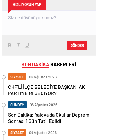
HIZLI YORUM YAP
GÖNDER
SON DAKİKA
HABERLERİ
SİYASET
06 Ağustos 2026
CHP’Lİ İLÇE BELEDİYE BAŞKANI AK
PARTİ’YE Mİ GEÇİYOR?
GÜNDEM
06 Ağustos 2026
Son Dakika: Yalova’da Okullar Deprem
Sonrası 1 Gün Tatil Edildi!
SİYASET
06 Ağustos 2026