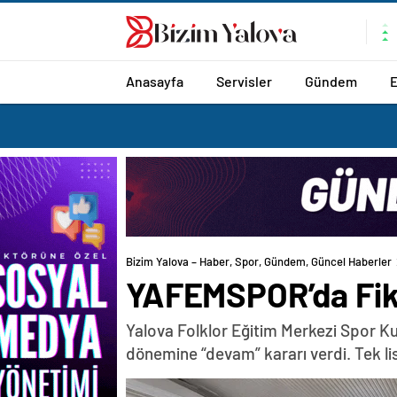
romabet
deneme
romabet
bonusu
romabet
veren
siteler
Anasayfa
Servisler
Gündem
Bizim Yalova – Haber, Spor, Gündem, Güncel Haberler
YAFEMSPOR’da Fikr
Yalova Folklor Eğitim Merkezi Spor K
dönemine “devam” kararı verdi. Tek li