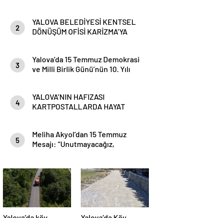
YALOVA BELEDİYESİ KENTSEL
2
DÖNÜŞÜM OFİSİ KARİZMA’YA
TAŞINDI
Yalova’da 15 Temmuz Demokrasi
3
ve Milli Birlik Günü’nün 10. Yılı
Kapsamında Gün Boyu Anma
Programı Düzenlenecek
YALOVA’NIN HAFIZASI
4
KARTPOSTALLARDA HAYAT
BULUYOR
Meliha Akyol’dan 15 Temmuz
5
Mesajı: “Unutmayacağız,
Unutturmayacağız”
Yalova’da köy
Yalova’da Köy