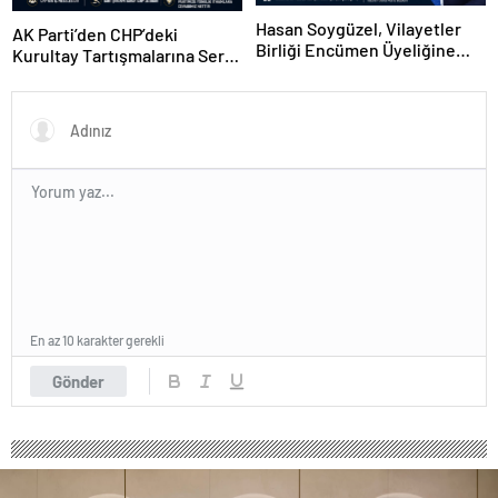
Hasan Soygüzel, Vilayetler
AK Parti’den CHP’deki
Birliği Encümen Üyeliğine
Kurultay Tartışmalarına Sert
Seçildi
Tepki: “Kendi Krizlerini Bizim
Üzerimizden Örtmeye
Çalışmasınlar”
En az 10 karakter gerekli
Gönder