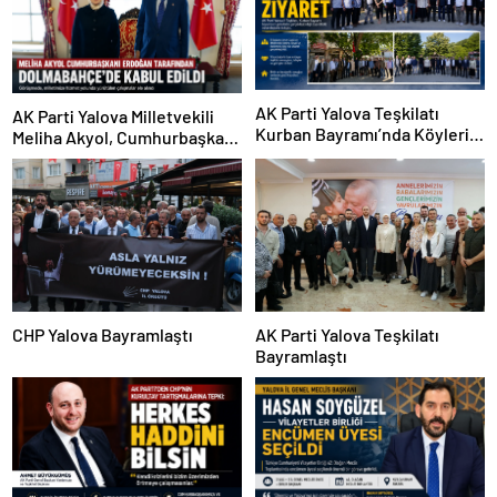
AK Parti Yalova Teşkilatı
AK Parti Yalova Milletvekili
Kurban Bayramı’nda Köyleri
Meliha Akyol, Cumhurbaşkanı
Ziyaret Etti
Erdoğan ile Görüştü
CHP Yalova Bayramlaştı
AK Parti Yalova Teşkilatı
Bayramlaştı