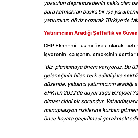
yoksulun depremzedenin hakkı olan para
para katmaktan başka bir işe yaramamış
yatırımının döviz bozarak Türkiye’de f
Yatırımcının Aradığı Şeffaflık ve Gü
CHP Ekonomi Takımı üyesi olarak, şehir ş
işverenin, çalışanın, emekçinin dertleri
“Biz, planlamaya önem veriyoruz. Bu ülk
geleneğinin fiilen terk edildiği ve sektör
düzende, yabancı yatırımcının aradığı 
SPK’nın 2022’de duyurduğu Bireysel Ya
olması ciddi bir sorundur. Vatandaşlar
manüpilasyon risklerine kurban gitmemes
önce hayata geçirilmesi gerekmektedi