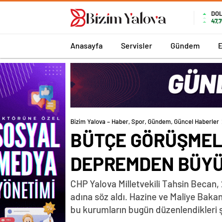
romabet
deneme
romabet
bonusu
DO
47,
romabet
veren
siteler
Anasayfa
Servisler
Gündem
Bizim Yalova – Haber, Spor, Gündem, Güncel Haberler
BÜTÇE GÖRÜŞMEL
DEPREMDEN BÜYÜ
CHP Yalova Milletvekili Tahsin Becan,
adına söz aldı. Hazine ve Maliye Baka
bu kurumların bugün düzenlendikleri şe