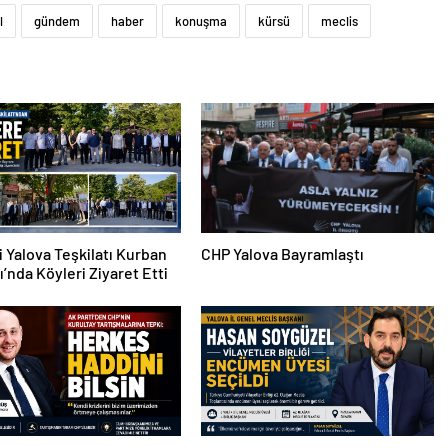
l
gündem
haber
konuşma
kürsü
meclis
i Yalova Teşkilatı Kurban
CHP Yalova Bayramlaştı
’nda Köyleri Ziyaret Etti