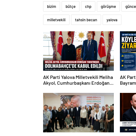
bizim
bütçe
chp
görüşme
günce
milletvekili
tahsin becan
yalova
AK Parti Yalova Milletvekili Meliha
AK Part
Akyol, Cumhurbaşkanı Erdoğan
Bayramı
ile Görüştü