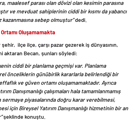
, maalesef parası olan dövizi olan kesimin parasına
tır ve mevduat sahiplerinin ciddi bir kısmı da yabancı
aiz kazanmasına sebep olmuştur”
dedi.
ven Ortamı Oluşamamakta
ehir, ilçe ilçe, çarşı pazar gezerek iş dünyasının,
ni aktaran Becan, şunları söyledi:
enin ciddi bir planlama geçmişi var. Planlama
el önceliklerin günübirlik kararlarla belirlendiği bir
şeffaflık ve güven ortamı oluşamamaktadır.
Ayrıca
tırım Danışmanlığı çalışmaları hala tamamlanmamış
ın sermaye piyasalarında doğru karar verebilmesi,
i için Bireysel Yatırım Danışmanlığı hizmetinin bir an
r”
şeklinde konuştu.