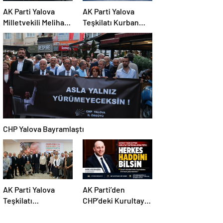
AK Parti Yalova
AK Parti Yalova
Milletvekili Meliha
Teşkilatı Kurban
Akyol,
Bayramı’nda Köyleri
Cumhurbaşkanı
Ziyaret Etti
Erdoğan ile Görüştü
CHP Yalova Bayramlaştı
AK Parti Yalova
AK Parti’den
Teşkilatı
CHP’deki Kurultay
Bayramlaştı
Tartışmalarına Sert
Tepki: “Kendi