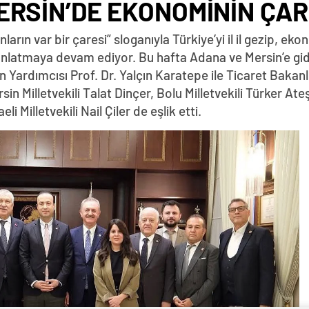
ERSİN’DE EKONOMİNİN ÇAR
rın var bir çaresi” sloganıyla Türkiye’yi il il gezip, 
 anlatmaya devam ediyor. Bu hafta Adana ve Mersin’e g
 Yardımcısı Prof. Dr. Yalçın Karatepe ile Ticaret Baka
in Milletvekili Talat Dinçer, Bolu Milletvekili Türker Ateş
i Milletvekili Nail Çiler de eşlik etti.