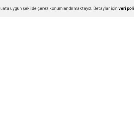
evzuata uygun şekilde çerez konumlandırmaktayız. Detaylar için
veri pol
0
News
rın var bir çaresi
” sloganıyla Türkiye’yi il il gezip,
ekip, bu anlamda çözüm önerilerini anlatmaya devam
den heyette, CHP Ekonomi Politikalarından Sorumlu
n Karatepe ile Ticaret Bakanlığı’ndan Sorumlu Genel
e Mersin Milletvekili Talat Dinçer, Bolu Milletvekili
rpacı, Kayseri Milletvekili Aşkın Genç ve Kocaeli