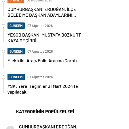
SİYASET
07 Ağustos 2026
CUMHURBAŞKANI ERDOĞAN, İLÇE
BELEDİYE BAŞKAN ADAYLARINI
AÇIKLADI
GÜNDEM
07 Ağustos 2026
YESOB BAŞKANI MUSTAFA BOZKURT
KAZA GEÇİRDİ
GÜNDEM
07 Ağustos 2026
Elektrikli Araç, Polis Aracına Çarptı
GÜNDEM
07 Ağustos 2026
YSK: Yerel seçimler 31 Mart 2024’te
yapılacak.
KATEGORİNİN POPÜLERLERİ
CUMHURBAŞKANI ERDOĞAN,