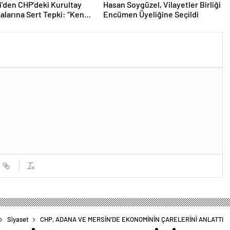
i’den CHP’deki Kurultay
Hasan Soygüzel, Vilayetler Birliği
alarına Sert Tepki: “Kendi
Encümen Üyeliğine Seçildi
ini Bizim Üzerimizden
 Çalışmasınlar”
Siyaset
CHP, ADANA VE MERSİN’DE EKONOMİNİN ÇARELERİNİ ANLATTI