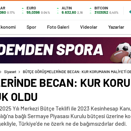
LAR
EURO
ALTIN
BITCOIN
7060
55,0396
6.632,60
3103052
0.17%
0.04%
2,16
0,40%
Ekonomi
Spor
Foto Galeri
Videolar
Yazarlar
Siyaset
BÜTÇE GÖRÜŞMELERİNDE BECAN: KUR KORUMANIN MALİYETİ 
ERİNDE BECAN: KUR KORU
K OLDU
 2025 Yılı Merkezi Bütçe Teklifi ile 2023 Kesinhesap Ka
nlığı’na bağlı Sermaye Piyasası Kurulu bütçesi üzerine 
kliyle, Türkiye’de ne özerk ne de bağımsızdırlar dedi.