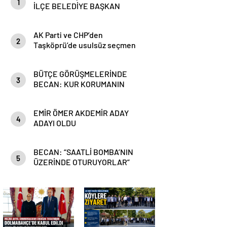
1
İLÇE BELEDİYE BAŞKAN
ADAYLARINI AÇIKLADI
AK Parti ve CHP’den
2
Taşköprü’de usulsüz seçmen
kaydına itiraz
BÜTÇE GÖRÜŞMELERİNDE
3
BECAN: KUR KORUMANIN
MALİYETİ DEPREMDEN BÜYÜK
OLDU
EMİR ÖMER AKDEMİR ADAY
4
ADAYI OLDU
BECAN: “SAATLİ BOMBA’NIN
5
ÜZERİNDE OTURUYORLAR”