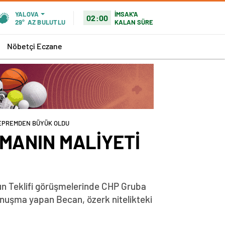
İMSAK'A
YALOVA
02:00
KALAN SÜRE
29°
AZ BULUTLU
Nöbetçi Eczane
DEPREMDEN BÜYÜK OLDU
MANIN MALİYETİ
nun Teklifi görüşmelerinde CHP Gruba
konuşma yapan Becan, özerk nitelikteki