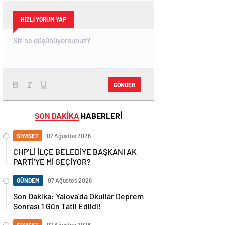
HIZLI YORUM YAP
GÖNDER
SON DAKİKA
HABERLERİ
SİYASET
07 Ağustos 2026
CHP’Lİ İLÇE BELEDİYE BAŞKANI AK
PARTİ’YE Mİ GEÇİYOR?
GÜNDEM
07 Ağustos 2026
Son Dakika: Yalova’da Okullar Deprem
Sonrası 1 Gün Tatil Edildi!