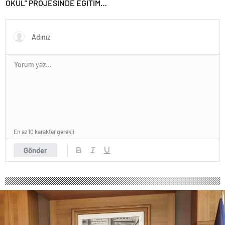
OKUL” PROJESİNDE EĞİTİM
Hedef Yüksek Teknoloji
YILININ SON ZİYARETİ
Üretim Üssü Olmak
GERÇEKLEŞTİRİLDİ
En az 10 karakter gerekli
Gönder