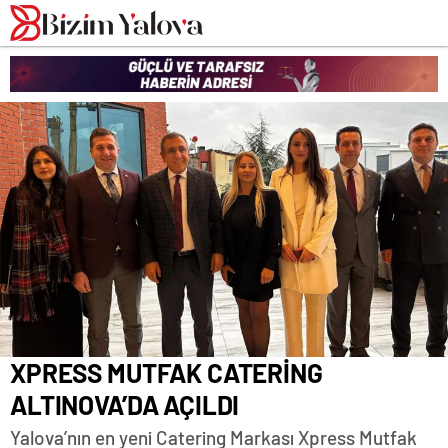
romabet
deneme
romabet
bonusu
romabet
veren
siteler
XPRESS MUTFAK CATERİNG
ALTINOVA’DA AÇILDI
Yalova’nın en yeni Catering Markası Xpress Mutfak