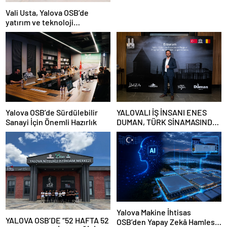
BİRLİĞİ DESTEĞİ
Vali Usta, Yalova OSB’de
yatırım ve teknoloji
projelerini yerinde inceledi
Yalova OSB’de Sürdülebilir
YALOVALI İŞ İNSANI ENES
Sanayi İçin Önemli Hazırlık
DUMAN, TÜRK SİNAMASINDA
ANİMASYON ALANINA YENİ
BİR SOLUK GETİRİYOR
Yalova Makine İhtisas
YALOVA OSB’DE “52 HAFTA 52
OSB’den Yapay Zekâ Hamlesi: