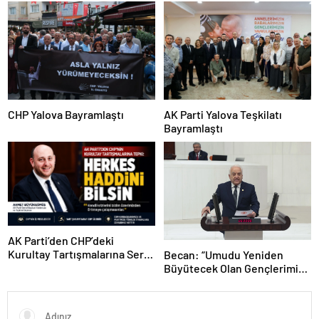
Erdoğan ile Görüştü
CHP Yalova Bayramlaştı
AK Parti Yalova Teşkilatı
Bayramlaştı
AK Parti’den CHP’deki
Kurultay Tartışmalarına Sert
Becan: “Umudu Yeniden
Tepki: “Kendi Krizlerini Bizim
Büyütecek Olan Gençlerimize
Üzerimizden Örtmeye
Güveniyoruz”
Çalışmasınlar”