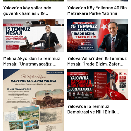
Yalova’da köy yollarında
Yalova’da Köy Yollarına 40 Bin
güvenlik hamlesi: 19
Metrekare Parke Yatırımı
kilometrelik çalışma hedefi
Yalova Valisi’nden 15 Temmuz
Meliha Akyol’dan 15 Temmuz
Mesajı: “İrade Bizim, Zafer
Mesajı: “Unutmayacağız,
Bizim”
Unutturmayacağız”
Yalova’da 15 Temmuz
Demokrasi ve Milli Birlik
Günü’nün 10. Yılı Kapsamında
Gün Boyu Anma Programı
Düzenlenecek