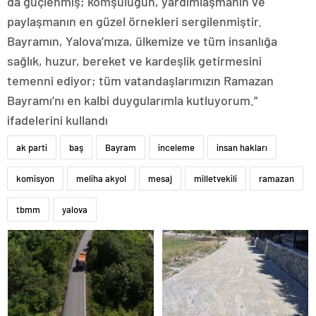
da güçlenmiş; komşuluğun, yardımlaşmanın ve
paylaşmanın en güzel örnekleri sergilenmiştir.
Bayramın, Yalova’mıza, ülkemize ve tüm insanlığa
sağlık, huzur, bereket ve kardeşlik getirmesini
temenni ediyor; tüm vatandaşlarımızın Ramazan
Bayramı’nı en kalbi duygularımla kutluyorum.”
ifadelerini kullandı
ak parti
baş
Bayram
inceleme
insan hakları
komisyon
meliha akyol
mesaj
milletvekili
ramazan
tbmm
yalova