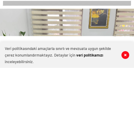
Veri politikasındaki amaçlarla sınırlı ve mevzuata uygun şekilde
çerez konumlandırmaktayız. Detaylar için
veri politikamızı
0
0
0
0
inceleyebilirsiniz.
Yalova’da Trabzon Fırtınası!
Yalova Trabzonlular Kültür ve Yardımlaşma Derneği
yeni yönetimi faaliyetlerini hızlandırarak, üyelerine ve