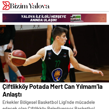
romabet
deneme
romabet
bonusu
romabet
veren
siteler
Çiftlikköy Potada Mert Can Yılmam’la
Anlaştı
Erkekler Bölgesel Basketbol Ligi’nde mücadele
edecek olan Çiftlikköy Belediyespor Basketbol