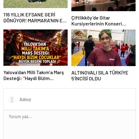
116 YILLIK EFSANE GERİ
Çiftlikköy’de Gitar
DÖNÜYOR! MARMARA’NIN ER
Kursiyerlerinin Konseri
MEYDANI YENİDEN
Beğeni Topladı
KURULUYOR
Yalova’dan Milli Takım’a Marş
ALTINOVALI SILA TÜRKİYE
Desteği: “Haydi Bizim
5’İNCİSİ OLDU
Çocuklar” Büyük Beğeni
Topladı