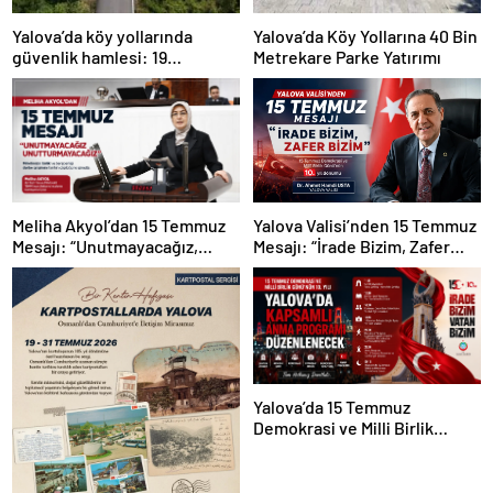
Yalova’da köy yollarında
Yalova’da Köy Yollarına 40 Bin
güvenlik hamlesi: 19
Metrekare Parke Yatırımı
kilometrelik çalışma hedefi
Yalova Valisi’nden 15 Temmuz
Meliha Akyol’dan 15 Temmuz
Mesajı: “İrade Bizim, Zafer
Mesajı: “Unutmayacağız,
Bizim”
Unutturmayacağız”
Yalova’da 15 Temmuz
Demokrasi ve Milli Birlik
Günü’nün 10. Yılı Kapsamında
Gün Boyu Anma Programı
Düzenlenecek