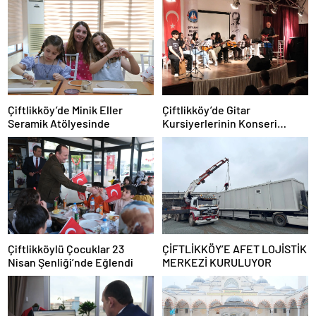
Çiftlikköy’de Minik Eller
Çiftlikköy’de Gitar
Seramik Atölyesinde
Kursiyerlerinin Konseri
Beğeni Topladı
Çiftlikköylü Çocuklar 23
ÇİFTLİKKÖY’E AFET LOJİSTİK
Nisan Şenliği’nde Eğlendi
MERKEZİ KURULUYOR