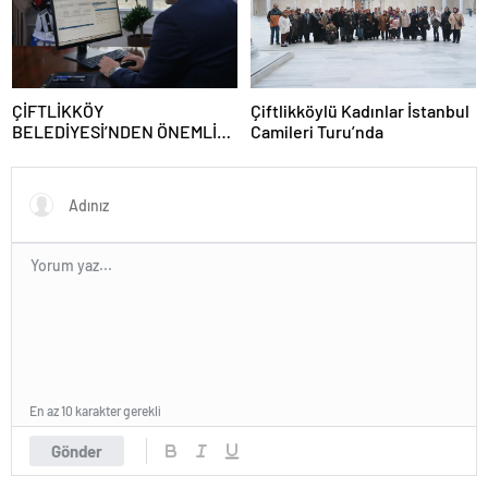
Çiftlikköylü Kadınlar İstanbul
ÇİFTLİKKÖY
Camileri Turu’nda
BELEDİYESİ’NDEN ÖNEMLİ
ADIM: RUHSAT BAŞVURULARI
23 MART’TAN İTİBAREN
ONLINE
En az 10 karakter gerekli
Gönder