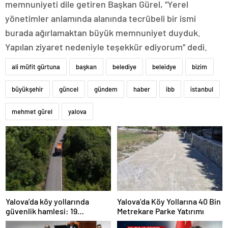
memnuniyeti dile getiren Başkan Gürel, “Yerel
yönetimler anlamında alanında tecrübeli bir ismi
burada ağırlamaktan büyük memnuniyet duyduk.
Yapılan ziyaret nedeniyle teşekkür ediyorum” dedi.
ali müfit gürtuna
başkan
belediye
beleidye
bizim
büyükşehir
güncel
gündem
haber
ibb
istanbul
mehmet gürel
yalova
Yalova’da köy yollarında
Yalova’da Köy Yollarına 40 Bin
güvenlik hamlesi: 19
Metrekare Parke Yatırımı
kilometrelik çalışma hedefi