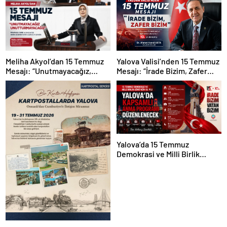
Yalova Valisi’nden 15 Temmuz
Meliha Akyol’dan 15 Temmuz
Mesajı: “İrade Bizim, Zafer
Mesajı: “Unutmayacağız,
Bizim”
Unutturmayacağız”
Yalova’da 15 Temmuz
Demokrasi ve Milli Birlik
Günü’nün 10. Yılı Kapsamında
Gün Boyu Anma Programı
Düzenlenecek