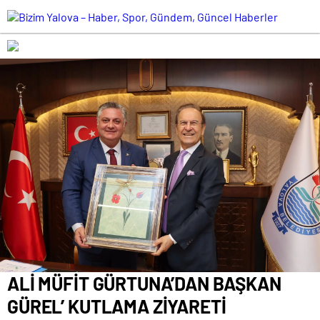
romabet
deneme
romabet
bonusu
romabet
veren
siteler
ALİ MÜFİT GÜRTUNA’DAN BAŞKAN
GÜREL’ KUTLAMA ZİYARETİ