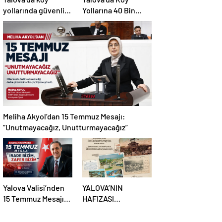
yollarında güvenlik
Yollarına 40 Bin
hamlesi: 19
Metrekare Parke
kilometrelik çalışma
Yatırımı
hedefi
Meliha Akyol’dan 15 Temmuz Mesajı:
“Unutmayacağız, Unutturmayacağız”
Yalova Valisi’nden
YALOVA’NIN
15 Temmuz Mesajı:
HAFIZASI
“İrade Bizim, Zafer
KARTPOSTALLARDA
Bizim”
HAYAT BULUYOR