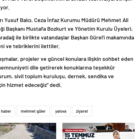
yor.
rı Yusuf Balcı, Ceza İnfaz Kurumu Müdürü Mehmet Ali
liği Başkanı Mustafa Bozkurt ve Yönetim Kurulu Üyeleri,
aradağ ile birlikte vatandaşlar Başkan Gürel’i makamında
 ve tebriklerini ilettiler.
lışmalar, projeler ve güncel konulara ilişkin sohbet eden
emnuniyeti dile getirerek konuklarına teşekkür
um, sivil toplum kuruluşu, dernek, sendika ve
 için hizmet edeceğiz” dedi.
haber
mehmet güler
yalova
ziyaret