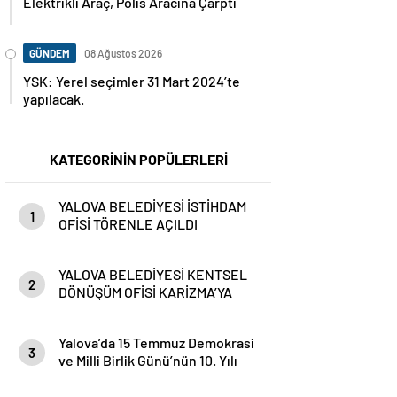
Elektrikli Araç, Polis Aracına Çarptı
GÜNDEM
08 Ağustos 2026
YSK: Yerel seçimler 31 Mart 2024’te
yapılacak.
KATEGORİNİN POPÜLERLERİ
YALOVA BELEDİYESİ İSTİHDAM
1
OFİSİ TÖRENLE AÇILDI
YALOVA BELEDİYESİ KENTSEL
2
DÖNÜŞÜM OFİSİ KARİZMA’YA
TAŞINDI
Yalova’da 15 Temmuz Demokrasi
3
ve Milli Birlik Günü’nün 10. Yılı
Kapsamında Gün Boyu Anma
Programı Düzenlenecek