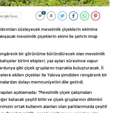
0
News
aldırımları süsleyecek mevsimlik çiçeklerin ekimine
kışacak mevsimlik çiçeklerin ekimi ile şehrin imajı
i rengârenk bir görünüme büründürecek olan mevsimlik
bahçeler birimi ekipleri, yaz ayları süresince vapur
rdunya gibi çiçek gruplarını toprakla buluşturacak. İl
hçelere ekilen çiçekler ile Yalova şimdiden rengârenk bir
şmalardan dolayı memnuniyetini dile getirdi.
yapılan açıklamada; “Mevsimlik çiçek çalışmaları
 katacak çeşitli bitki ve çiçek gruplarının dikimini
ımızın ortak kullanım alanları olan parklarımızda çeşitli