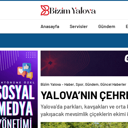
romabet
deneme
romabet
bonusu
romabet
veren
siteler
Anasayfa
Servisler
Gündem
Bizim Yalova – Haber, Spor, Gündem, Güncel Haberler
YALOVA’NIN ÇEHR
Yalova’da parkları, kavşakları ve orta
yakışacak mevsimlik çiçeklerin ekimi il