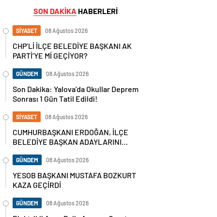
SON DAKİKA
HABERLERİ
SİYASET
08 Ağustos 2026
CHP’Lİ İLÇE BELEDİYE BAŞKANI AK
PARTİ’YE Mİ GEÇİYOR?
GÜNDEM
08 Ağustos 2026
Son Dakika: Yalova’da Okullar Deprem
Sonrası 1 Gün Tatil Edildi!
SİYASET
08 Ağustos 2026
CUMHURBAŞKANI ERDOĞAN, İLÇE
BELEDİYE BAŞKAN ADAYLARINI
AÇIKLADI
GÜNDEM
08 Ağustos 2026
YESOB BAŞKANI MUSTAFA BOZKURT
KAZA GEÇİRDİ
GÜNDEM
08 Ağustos 2026