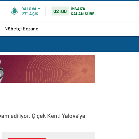
İMSAK'A
YALOVA
02:00
KALAN SÜRE
27°
AÇIK
Nöbetçi Eczane
vam ediliyor. Çiçek Kenti Yalova’ya