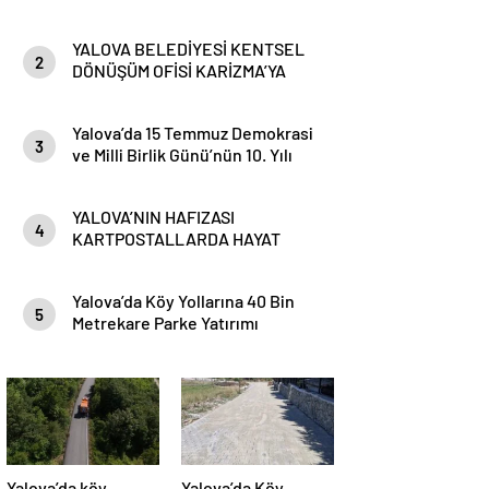
YALOVA BELEDİYESİ KENTSEL
2
DÖNÜŞÜM OFİSİ KARİZMA’YA
TAŞINDI
Yalova’da 15 Temmuz Demokrasi
3
ve Milli Birlik Günü’nün 10. Yılı
Kapsamında Gün Boyu Anma
Programı Düzenlenecek
YALOVA’NIN HAFIZASI
4
KARTPOSTALLARDA HAYAT
BULUYOR
Yalova’da Köy Yollarına 40 Bin
5
Metrekare Parke Yatırımı
Yalova’da köy
Yalova’da Köy