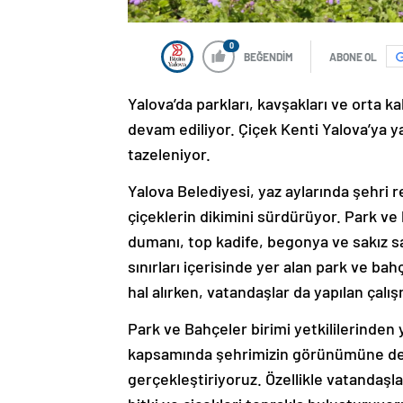
0
BEĞENDİM
ABONE OL
Yalova’da parkları, kavşakları ve orta k
devam ediliyor. Çiçek Kenti Yalova’ya ya
tazeleniyor.
Yalova Belediyesi, yaz aylarında şehr
çiçeklerin dikimini sürdürüyor. Park ve 
dumanı, top kadife, begonya ve sakız sa
sınırları içerisinde yer alan park ve ba
hal alırken, vatandaşlar da yapılan çalı
Park ve Bahçeler birimi yetkililerinden 
kapsamında şehrimizin görünümüne değer
gerçekleştiriyoruz. Özellikle vatandaşlar