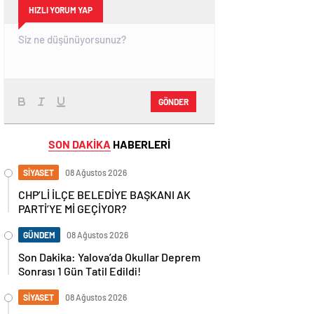
HIZLI YORUM YAP
GÖNDER
SON DAKİKA
HABERLERİ
SİYASET
08 Ağustos 2026
CHP’Lİ İLÇE BELEDİYE BAŞKANI AK
PARTİ’YE Mİ GEÇİYOR?
GÜNDEM
08 Ağustos 2026
Son Dakika: Yalova’da Okullar Deprem
Sonrası 1 Gün Tatil Edildi!
SİYASET
08 Ağustos 2026