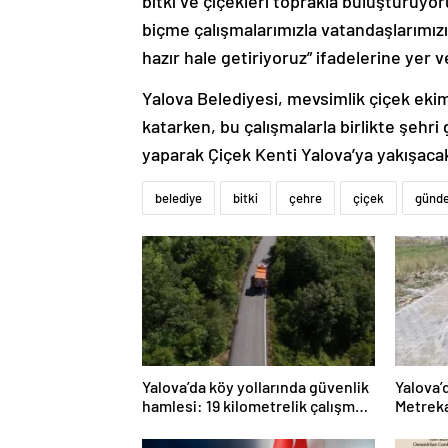
bitki ve çiçekleri toprakla buluşturuyo
biçme çalışmalarımızla vatandaşlarımızı
hazır hale getiriyoruz” ifadelerine yer ve
Yalova Belediyesi, mevsimlik çiçek ekiml
katarken, bu çalışmalarla birlikte şehri
yaparak Çiçek Kenti Yalova’ya yakışaca
belediye
bitki
çehre
çiçek
günd
Yalova’da köy yollarında güvenlik
Yalova’
hamlesi: 19 kilometrelik çalışma
Metreka
hedefi