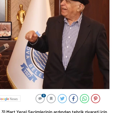
0
News
1 Mart Yerel Seçimlerinin ardından tebrik ziyareti için