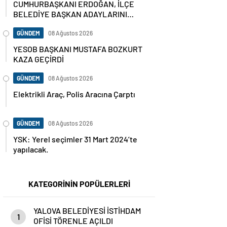
CUMHURBAŞKANI ERDOĞAN, İLÇE
BELEDİYE BAŞKAN ADAYLARINI
AÇIKLADI
GÜNDEM
08 Ağustos 2026
YESOB BAŞKANI MUSTAFA BOZKURT
KAZA GEÇİRDİ
GÜNDEM
08 Ağustos 2026
Elektrikli Araç, Polis Aracına Çarptı
GÜNDEM
08 Ağustos 2026
YSK: Yerel seçimler 31 Mart 2024’te
yapılacak.
KATEGORİNİN POPÜLERLERİ
YALOVA BELEDİYESİ İSTİHDAM
1
OFİSİ TÖRENLE AÇILDI