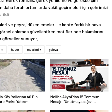
ruz. Gerek temizlik, gerek yenileme ve gerekse çim
n daha ferah ortamlarda vakit geçirmeleri için şehrimizi
rildi.
eri ve peyzaj düzenlemeleri ile kente farklı bir hava
 görsel anlamda güzelleştiren motiflerinde bakımlarını
k görseller sunuyor.
em
haber
mevsimlik
yalova
da Köy Yollarına 40 Bin
Meliha Akyol’dan 15 Temmuz
re Parke Yatırımı
Mesajı: “Unutmayacağız,
Unutturmayacağız”