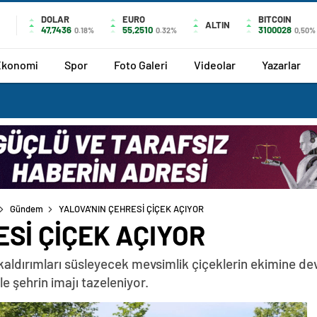
DOLAR
EURO
BITCOIN
ALTIN
47,7436
55,2510
3100028
0.18%
0.32%
0,50%
Ekonomi
Spor
Foto Galeri
Videolar
Yazarlar
Gündem
YALOVA’NIN ÇEHRESİ ÇİÇEK AÇIYOR
ESİ ÇİÇEK AÇIYOR
 kaldırımları süsleyecek mevsimlik çiçeklerin ekimine de
e şehrin imajı tazeleniyor.