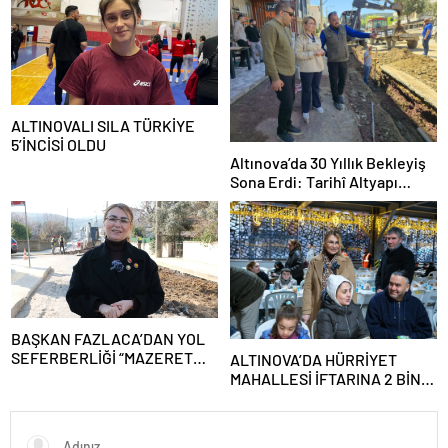
ALTINOVALI SILA TÜRKİYE
5’İNCİSİ OLDU
Altınova’da 30 Yıllık Bekleyiş
Sona Erdi: Tarihî Altyapı
Dönüşümü Başladı
BAŞKAN FAZLACA’DAN YOL
SEFERBERLİĞİ “MAZERET
ALTINOVA’DA HÜRRİYET
DEĞİL, HİZMET ÜRETİYORUZ”
MAHALLESİ İFTARINA 2 BİNİN
ÜZERİNDE KATILIM