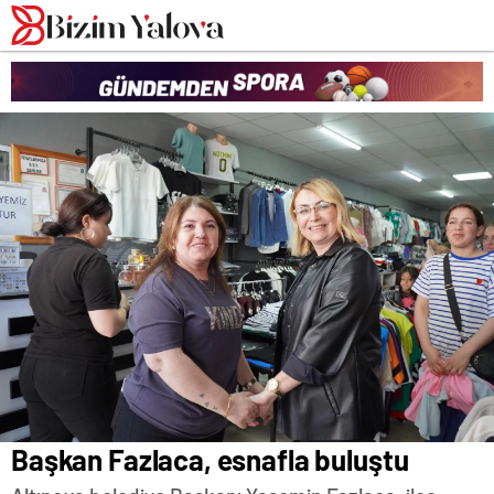
romabet
deneme
romabet
bonusu
romabet
veren
siteler
Başkan Fazlaca, esnafla buluştu