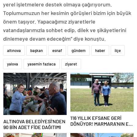
yerel işletmelere destek olmaya çağırıyorum.
Toplumumuzun her kesimin görüşleri bizim için büyük
önem taşıyor. Yapacağımız ziyaretlerle
vatandaşlarımızla sohbet edip, dilek ve şikâyetlerini
dinlemeye devam edeceğim” diye konuştu.
altınova
başkan
esnaf
gündem
haber
ilçe
yalova
yasemin fazlaca
ziyaret
116 YILLIK EFSANE GERİ
ALTINOVA BELEDİYESİ’NDEN
DÖNÜYOR! MARMARA’NIN ER
90 BİN ADET FİDE DAĞITIMI
MEYDANI YENİDEN
KURULUYOR