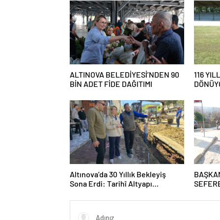
ALTINOVA BELEDİYESİ’NDEN 90
116 YI
BİN ADET FİDE DAĞITIMI
DÖNÜYO
MEYDA
Altınova’da 30 Yıllık Bekleyiş
BAŞKA
Sona Erdi: Tarihî Altyapı
SEFERB
Dönüşümü Başladı
HİZMET