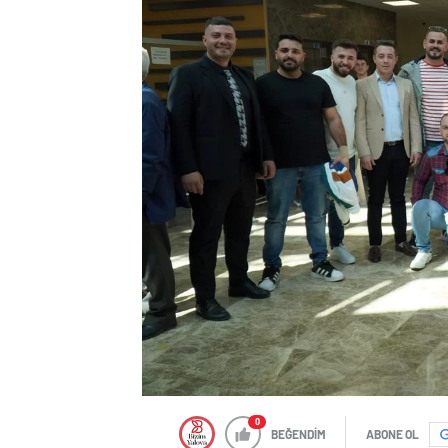
0
BEĞENDİM
ABONE OL