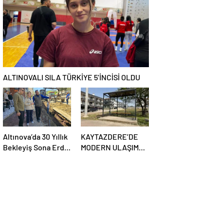
KURULUYOR
ALTINOVALI SILA TÜRKİYE 5’İNCİSİ OLDU
Altınova’da 30 Yıllık
KAYTAZDERE’DE
Bekleyiş Sona Erdi:
MODERN ULAŞIM
Tarihî Altyapı
DÖNEMİ BAŞLADI
Dönüşümü Başladı