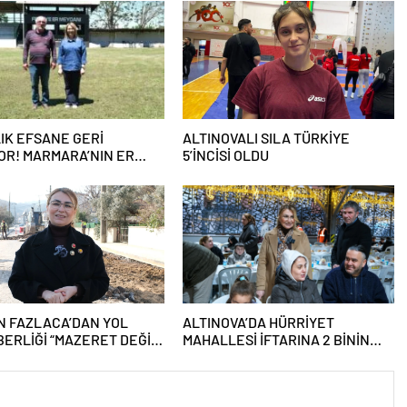
LLIK EFSANE GERİ
ALTINOVALI SILA TÜRKİYE
R! MARMARA’NIN ER
5’İNCİSİ OLDU
NI YENİDEN KURULUYOR
N FAZLACA’DAN YOL
ALTINOVA’DA HÜRRİYET
ERLİĞİ “MAZERET DEĞİL,
MAHALLESİ İFTARINA 2 BİNİN
 ÜRETİYORUZ”
ÜZERİNDE KATILIM