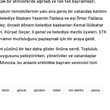
ıcak bir atmosferde ağırladı ve tek tek bayramlaştı.
plum temsilcilerinin yanı sıra geniş bir vatandaş katılımı
elediye Başkanı Yasemin Fazlaca ve eşi Ömer Fazlaca,
ılıç, önceki dönem belediye başkanları Kemal Gülbahar
H. Kürşat Seçer, il genel ve belediye meclis üyeleri, STK
yramın mutluluğunu paylaşmak için bir araya geldi.
mi yüzünü bir kez daha gözler önüne serdi. Topluluk,
 duygusunu pekiştirirken, yöneticiler ve vatandaşlar
. Altınova, bu anlamlı etkinlikle bayram sevincini tüm
bizim
güncel
gündem
haber
son dakika
yalova