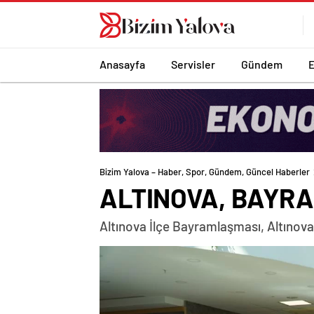
romabet
deneme
romabet
bonusu
romabet
veren
siteler
Anasayfa
Servisler
Gündem
Bizim Yalova – Haber, Spor, Gündem, Güncel Haberler
ALTINOVA, BAYR
Altınova İlçe Bayramlaşması, Altınova