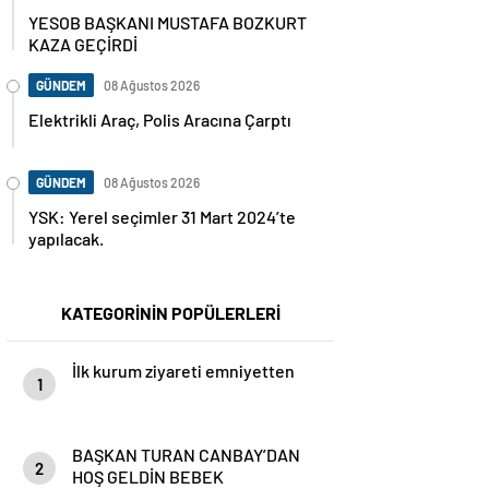
YESOB BAŞKANI MUSTAFA BOZKURT
KAZA GEÇİRDİ
GÜNDEM
08 Ağustos 2026
Elektrikli Araç, Polis Aracına Çarptı
GÜNDEM
08 Ağustos 2026
YSK: Yerel seçimler 31 Mart 2024’te
yapılacak.
KATEGORİNİN POPÜLERLERİ
İlk kurum ziyareti emniyetten
1
BAŞKAN TURAN CANBAY’DAN
2
HOŞ GELDİN BEBEK