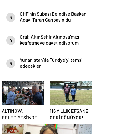
ZİYARETLERİ
CHP’nin Subaşı Belediye Başkan
3
Adayı Turan Canbay oldu
Oral: AltınŞehir Altınova’mızı
4
keşfetmeye davet ediyorum
Yunanistan’da Türkiye’yi temsil
5
edecekler
ALTINOVA
116 YILLIK EFSANE
BELEDİYESİ’NDEN
GERİ DÖNÜYOR!
90 BİN ADET FİDE
MARMARA’NIN ER
DAĞITIMI
MEYDANI YENİDEN