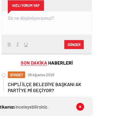
HIZLI YORUM YAP
GÖNDER
SON DAKİKA
HABERLERİ
SİYASET
08 Ağustos 2026
CHP’Lİ İLÇE BELEDİYE BAŞKANI AK
PARTİ’YE Mİ GEÇİYOR?
GÜNDEM
08 Ağustos 2026
itikamızı
inceleyebilirsiniz.
Son Dakika: Yalova’da Okullar Deprem
Sonrası 1 Gün Tatil Edildi!
SİYASET
08 Ağustos 2026