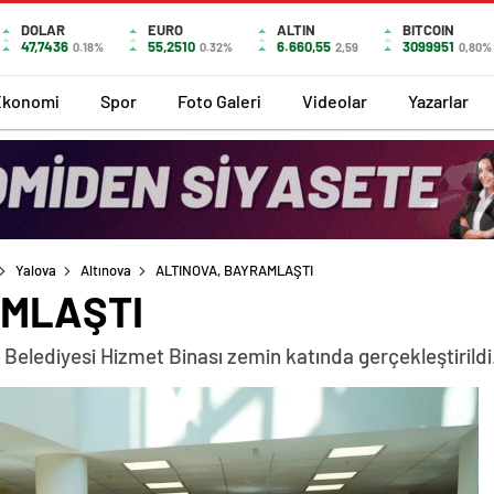
DOLAR
EURO
ALTIN
BITCOIN
47,7436
55,2510
6.660,55
3099951
0.18%
0.32%
2,59
0,80%
Ekonomi
Spor
Foto Galeri
Videolar
Yazarlar
Yalova
Altınova
ALTINOVA, BAYRAMLAŞTI
AMLAŞTI
 Belediyesi Hizmet Binası zemin katında gerçekleştirildi