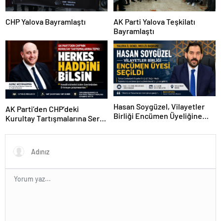
CHP Yalova Bayramlaştı
AK Parti Yalova Teşkilatı
Bayramlaştı
Hasan Soygüzel, Vilayetler
AK Parti’den CHP’deki
Birliği Encümen Üyeliğine
Kurultay Tartışmalarına Sert
Seçildi
Tepki: “Kendi Krizlerini Bizim
Üzerimizden Örtmeye
Çalışmasınlar”