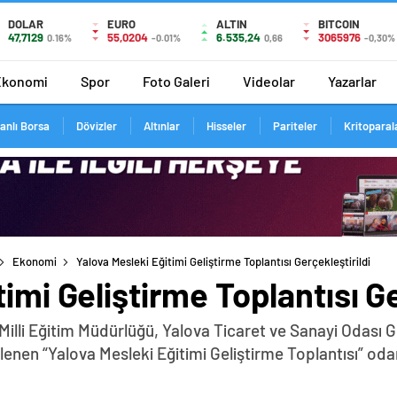
DOLAR
EURO
ALTIN
BITCOIN
47,7129
55,0204
6.535,24
3065976
0.16%
-0.01%
0,66
-0,30%
Ekonomi
Spor
Foto Galeri
Videolar
Yazarlar
anlı Borsa
Dövizler
Altınlar
Hisseler
Pariteler
Kritoparal
Ekonomi
Yalova Mesleki Eğitimi Geliştirme Toplantısı Gerçekleştirildi
imi Geliştirme Toplantısı Ge
l Milli Eğitim Müdürlüğü, Yalova Ticaret ve Sanayi Odası 
nlenen “Yalova Mesleki Eğitimi Geliştirme Toplantısı” o