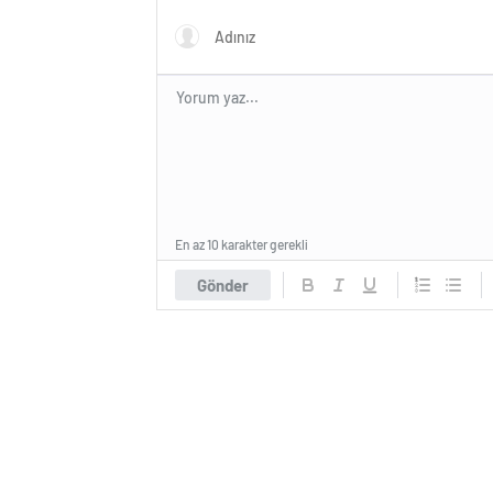
SOLUK GETİRİYOR
GERÇEK
En az 10 karakter gerekli
Gönder