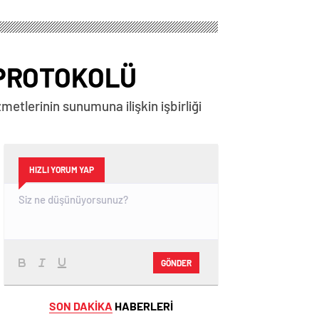
TÜRK SİNAMASINDA
PROJESİNDE
ANİMASYON
EĞİTİM YILININ SON
ALANINA YENİ BİR
ZİYARETİ
SOLUK GETİRİYOR
GERÇEKLEŞTİRİLDİ
İ PROTOKOLÜ
metlerinin sunumuna ilişkin işbirliği
HIZLI YORUM YAP
GÖNDER
SON DAKİKA
HABERLERİ