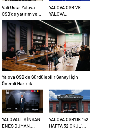
Vali Usta, Yalova
YALOVA OSB VE
OSB’de yatırım ve
YALOVA
teknoloji projelerini
TEKNOPARK’A
yerinde inceledi
AVRUPA BİRLİĞİ
DESTEĞİ
Yalova OSB’de Sürdülebilir Sanayi İçin
Önemli Hazırlık
YALOVALI İŞ İNSANI
YALOVA OSB’DE “52
ENES DUMAN,
HAFTA 52 OKUL”