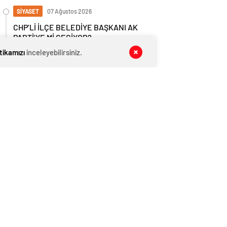
SİYASET
07 Ağustos 2026
CHP’Lİ İLÇE BELEDİYE BAŞKANI AK
PARTİ’YE Mİ GEÇİYOR?
itikamızı
inceleyebilirsiniz.
GÜNDEM
07 Ağustos 2026
Son Dakika: Yalova’da Okullar Deprem
Sonrası 1 Gün Tatil Edildi!
SİYASET
07 Ağustos 2026
CUMHURBAŞKANI ERDOĞAN, İLÇE
BELEDİYE BAŞKAN ADAYLARINI
AÇIKLADI
GÜNDEM
07 Ağustos 2026
YESOB BAŞKANI MUSTAFA BOZKURT
KAZA GEÇİRDİ
GÜNDEM
07 Ağustos 2026
Elektrikli Araç, Polis Aracına Çarptı