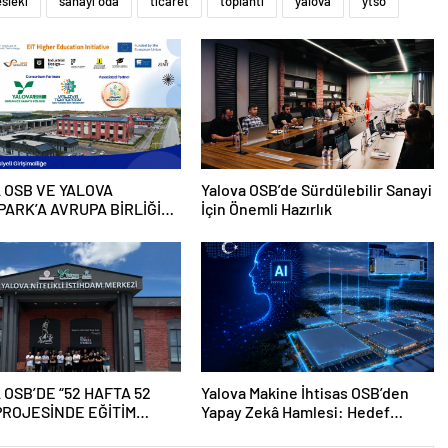
sleki
sanayi oda
ticaret
toplantı
yalova
ytso
 OSB VE YALOVA
Yalova OSB’de Sürdülebilir Sanayi
ARK’A AVRUPA BİRLİĞİ
İçin Önemli Hazırlık
Ğİ
 OSB’DE “52 HAFTA 52
Yalova Makine İhtisas OSB’den
PROJESİNDE EĞİTİM
Yapay Zekâ Hamlesi: Hedef
N SON ZİYARETİ
Yüksek Teknoloji Üretim Üssü