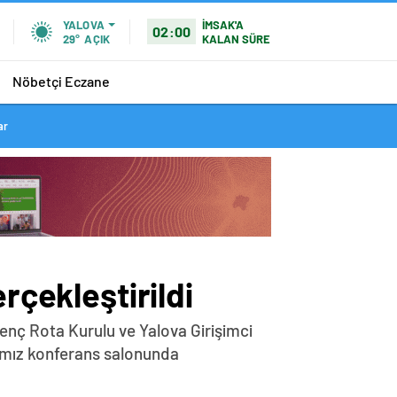
İMSAK'A
YALOVA
02:00
KALAN SÜRE
29°
AÇIK
Nöbetçi Eczane
ar
rçekleştirildi
Genç Rota Kurulu ve Yalova Girişimci
damız konferans salonunda