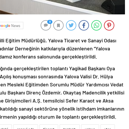
0
News
Milli Eğitim Müdürlüğü, Yalova Ticaret ve Sanayi Odası
dınlar Derneğinin katkılarıyla düzenlenen “Yalova
odamız konferans salonunda gerçekleştirildi.
lığında gerçekleştirilen toplantı Yagikad Başkanı Oya
 Açılış konuşması sonrasında Yalova Valisi Dr. Hülya
ünden Mesleki Eğitimden Sorumlu Müdür Yardımcısı Vedat
u Başkanı Direnç Özdemir, Okaytaş Madencilik yetkilisi
 Girişimcileri A.Ş. temsilcisi Sefer Karaot ve Aksa
n katıldığı sanayi sektörüne yönelik istihdam imkanlarının
irmenin yapıldığı oturum ile toplantı gerçekleştirildi.