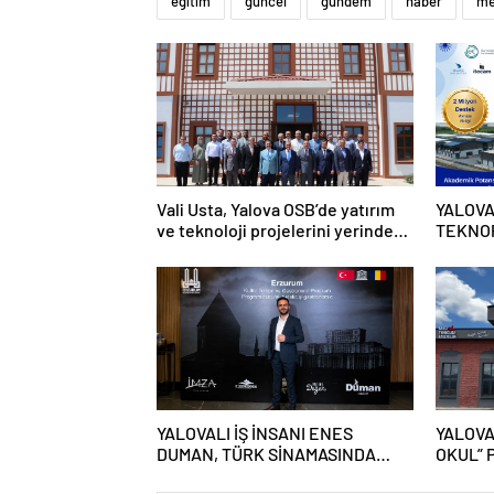
eğitim
güncel
gündem
haber
me
Vali Usta, Yalova OSB’de yatırım
YALOVA
ve teknoloji projelerini yerinde
TEKNOP
inceledi
DESTE
YALOVALI İŞ İNSANI ENES
YALOVA
DUMAN, TÜRK SİNAMASINDA
OKUL” 
ANİMASYON ALANINA YENİ BİR
YILINI