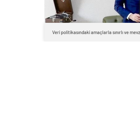
Veri politikasındaki amaçlarla sınırlı ve m
0
BEĞENDİM
ABONE OL
Yalova Çalışma ve İş Kurumu (İŞKUR) İle
hizmetlerinin sunumuna ilişkin işbirliği
Protokol detayları hakkında İŞKUR tarafı
Eğitim Müdürlüğüne bağlı Halk Eğitim M
kurslarına katılan kursiyerlere, İŞKUR’d
aracılığıyla işgücü piyasası, Kurum faa
teknikleri, özgeçmiş hazırlama ve uygula