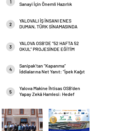
1
Sanayi İçin Önemli Hazırlık
YALOVALI İŞ İNSANI ENES
2
DUMAN, TÜRK SİNAMASINDA
ANİMASYON ALANINA YENİ BİR
SOLUK GETİRİYOR
YALOVA OSB’DE “52 HAFTA 52
3
OKUL” PROJESİNDE EĞİTİM
YILININ SON ZİYARETİ
GERÇEKLEŞTİRİLDİ
Sanipak’tan “Kapanma”
4
İddialarına Net Yanıt: “İpek Kağıt
Fabrikası Faaliyetlerini
Sürdürmektedir”
Yalova Makine İhtisas OSB’den
5
Yapay Zekâ Hamlesi: Hedef
Yüksek Teknoloji Üretim Üssü
Olmak