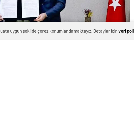
evzuata uygun şekilde çerez konumlandırmaktayız. Detaylar için
veri pol
0
News
 Yalova İl Milli Eğitim Müdürlüğü arasında İş Kulübü
 protokolü imzalandı.
ndan verilen bilgiye göre; işbirliği kapsamında İl Milli
erkezleri bünyesinde açılacak mesleki eğitim
a görevli İş Kulübü Lideri olan İş ve Meslek Danışmanları
liyetleri, iş arama becerileri, işverenle mülakat/görüşme
ma, beden dili ve iletişim, mülakat türleri ve