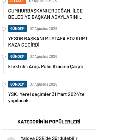
SİYASET
07 Ağustos 2026
CUMHURBAŞKANI ERDOĞAN, İLÇE
BELEDİYE BAŞKAN ADAYLARINI
AÇIKLADI
GÜNDEM
07 Ağustos 2026
YESOB BAŞKANI MUSTAFA BOZKURT
KAZA GEÇİRDİ
GÜNDEM
07 Ağustos 2026
Elektrikli Araç, Polis Aracına Çarptı
GÜNDEM
07 Ağustos 2026
YSK: Yerel seçimler 31 Mart 2024’te
yapılacak.
KATEGORİNİN POPÜLERLERİ
Yalova OSB’de Sürdülebilir