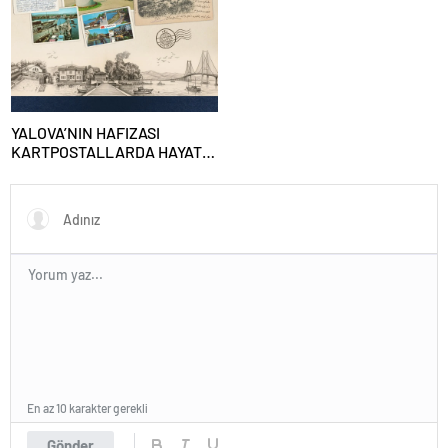
Günü’nün 10. Yılı Kapsamında
Gün Boyu Anma Programı
Düzenlenecek
YALOVA’NIN HAFIZASI
KARTPOSTALLARDA HAYAT
BULUYOR
En az 10 karakter gerekli
Gönder