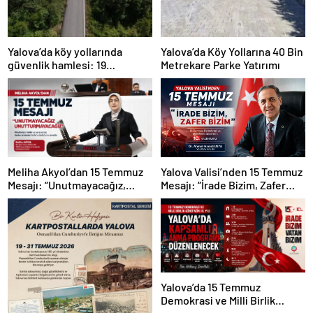
Yalova’da köy yollarında
Yalova’da Köy Yollarına 40 Bin
güvenlik hamlesi: 19
Metrekare Parke Yatırımı
kilometrelik çalışma hedefi
Yalova Valisi’nden 15 Temmuz
Meliha Akyol’dan 15 Temmuz
Mesajı: “İrade Bizim, Zafer
Mesajı: “Unutmayacağız,
Bizim”
Unutturmayacağız”
Yalova’da 15 Temmuz
Demokrasi ve Milli Birlik