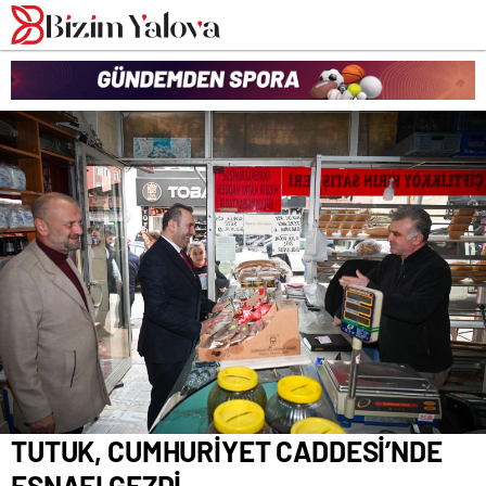
romabet
deneme
romabet
bonusu
romabet
veren
siteler
TUTUK, CUMHURİYET CADDESİ’NDE
ESNAFI GEZDİ