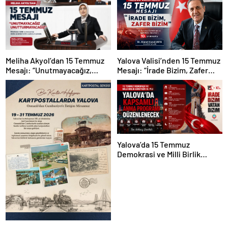
Yalova Valisi’nden 15 Temmuz
Meliha Akyol’dan 15 Temmuz
Mesajı: “İrade Bizim, Zafer
Mesajı: “Unutmayacağız,
Bizim”
Unutturmayacağız”
Yalova’da 15 Temmuz
Demokrasi ve Milli Birlik
Günü’nün 10. Yılı Kapsamında
Gün Boyu Anma Programı
Düzenlenecek