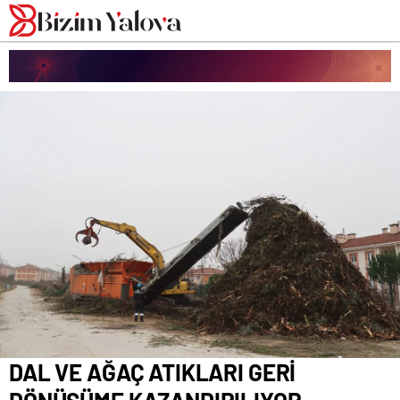
romabet
deneme
romabet
bonusu
romabet
veren
siteler
DAL VE AĞAÇ ATIKLARI GERİ