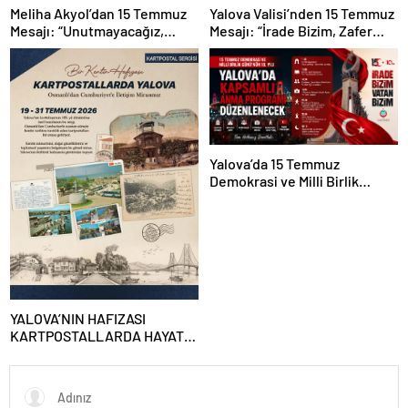
Yalova Valisi’nden 15 Temmuz
Meliha Akyol’dan 15 Temmuz
Mesajı: “İrade Bizim, Zafer
Mesajı: “Unutmayacağız,
Bizim”
Unutturmayacağız”
Yalova’da 15 Temmuz
Demokrasi ve Milli Birlik
Günü’nün 10. Yılı Kapsamında
Gün Boyu Anma Programı
Düzenlenecek
YALOVA’NIN HAFIZASI
KARTPOSTALLARDA HAYAT
BULUYOR