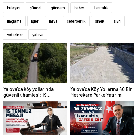
bulaşıcı
güncel
gündem
haber
Hastalık
ilaçlama
işleri
larva
seferberlik
sinek
sivri
veteriner
yalova
Yalova’da köy yollarında
Yalova’da Köy Yollarına 40 Bin
güvenlik hamlesi: 19
Metrekare Parke Yatırımı
kilometrelik çalışma hedefi