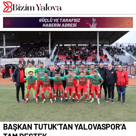
romabet
deneme
romabet
bonusu
romabet
veren
siteler
BAŞKAN TUTUK’TAN YALOVASPOR’A