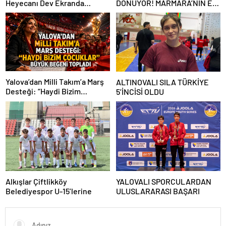
Heyecanı Dev Ekranda
DÖNÜYOR! MARMARA’NIN ER
Yaşanacak
MEYDANI YENİDEN
KURULUYOR
Yalova’dan Milli Takım’a Marş
ALTINOVALI SILA TÜRKİYE
Desteği: “Haydi Bizim
5’İNCİSİ OLDU
Çocuklar” Büyük Beğeni
Topladı
Alkışlar Çiftlikköy
YALOVALI SPORCULARDAN
Belediyespor U-15’lerine
ULUSLARARASI BAŞARI