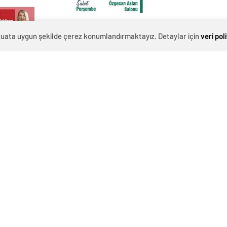
evzuata uygun şekilde çerez konumlandırmaktayız. Detaylar için
veri pol
0
News
r ve Sanat Sezonu’na, Şubat Ayında da birbirinden güzel
tür ve Sanat Sezonu’nun Şubat ayındaki ilk konuğu
i günü saat 20.00’de Raif Dinçkök Kültür Merkezi’nde
ayata Değer Katmak’ olacak.
e Dolu
 sezonu şöyle devam edecek;
Şerif İzgören, Hayata Değer Katmak (Söyleşi) RDKM