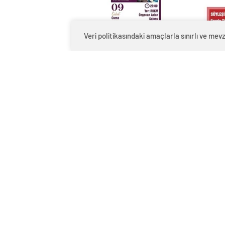
Veri politikasındaki amaçlarla sınırlı ve m
0
BEĞENDİM
ABONE OL
Yalova Belediyesi, ‘Yürüyen Köşk Kültü
etkinliklerle devam ediyor.
‘Gelenekten Geleceğe Yürüyen Köşk Kül
Ahmet Şerif İzgören. 3 Şubat Cumartes
düzenlenecek söyleşinin konusu ise ‘H
Şubat Ayı Birbirinden Güzel Etkinliklerl
Yürüyen Köşk Kültür ve Sanat etkinlik
03 Şubat Cumartesi saat 20.00 Ahmet 