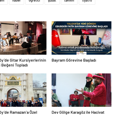
dem
haber
öğretici
şubat
takvim
tiyatro
köy’de Gitar Kursiyerlerinin
Bayram Görevine Başladı
 Beğeni Topladı
köy’de Ramazan’a Özel
Dev Gölge Karagöz ile Hacivat