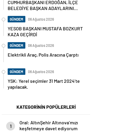
CUMHURBAŞKANI ERDOĞAN, İLÇE
BELEDİYE BAŞKAN ADAYLARINI
AÇIKLADI
GÜNDEM
06 Ağustos 2026
YESOB BAŞKANI MUSTAFA BOZKURT
KAZA GEÇİRDİ
GÜNDEM
06 Ağustos 2026
Elektrikli Araç, Polis Aracına Çarptı
GÜNDEM
06 Ağustos 2026
YSK: Yerel seçimler 31 Mart 2024’te
yapılacak.
KATEGORİNİN POPÜLERLERİ
Oral: AltınŞehir Altınova’mızı
1
keşfetmeye davet ediyorum