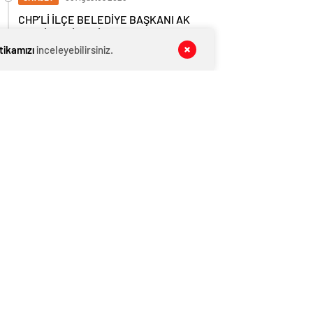
CHP’Lİ İLÇE BELEDİYE BAŞKANI AK
PARTİ’YE Mİ GEÇİYOR?
itikamızı
inceleyebilirsiniz.
GÜNDEM
06 Ağustos 2026
Son Dakika: Yalova’da Okullar Deprem
Sonrası 1 Gün Tatil Edildi!
SİYASET
06 Ağustos 2026
CUMHURBAŞKANI ERDOĞAN, İLÇE
BELEDİYE BAŞKAN ADAYLARINI
AÇIKLADI
GÜNDEM
06 Ağustos 2026
YESOB BAŞKANI MUSTAFA BOZKURT
KAZA GEÇİRDİ
GÜNDEM
06 Ağustos 2026
Elektrikli Araç, Polis Aracına Çarptı
GÜNDEM
06 Ağustos 2026