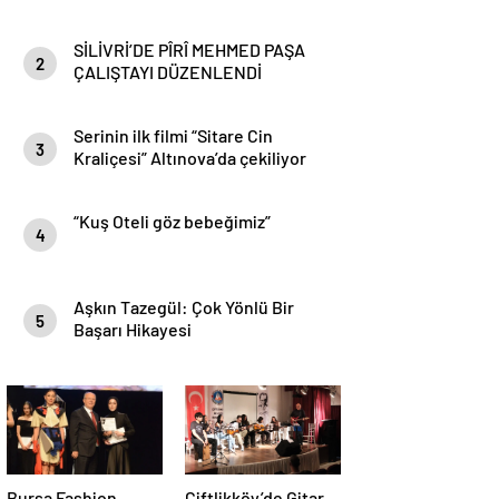
SİLİVRİ’DE PÎRÎ MEHMED PAŞA
2
ÇALIŞTAYI DÜZENLENDİ
Serinin ilk filmi “Sitare Cin
3
Kraliçesi” Altınova’da çekiliyor
“Kuş Oteli göz bebeğimiz”
4
Aşkın Tazegül: Çok Yönlü Bir
5
Başarı Hikayesi
Bursa Fashion
Çiftlikköy’de Gitar