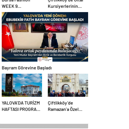
WEEK 9
Kursiyerlerinin
Uluslararası Moda
Konseri Beğeni
Günleri için geri
Topladı
sayım başladı
Bayram Görevine Başladı
YALOVA’DA TURİZM
Çiftlikköy’de
HAFTASI PROGRAMI
Ramazan’a Özel
AÇIKLANDI
Cami Gezileri
Başlıyor