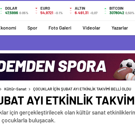
DOLAR
EURO
ALTIN
BITCOIN
47,5996
54,9721
6.491,31
3078042
0.05%
-0.1%
-0,07
0,50%
Ekonomi
Spor
Foto Galeri
Videolar
Yazarlar
Kültür-Sanat
ÇOCUKLAR İÇİN ŞUBAT AYI ETKİNLİK TAKVİMİ BELLİ OLDU
BAT AYI ETKİNLİK TAKVİM
ar için gerçekleştirilecek olan kültür sanat etkinlikleri
ik çocuklarla buluşacak.