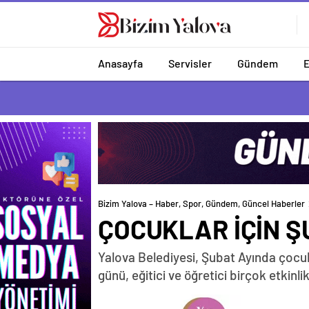
romabet
deneme
romabet
bonusu
romabet
veren
siteler
Anasayfa
Servisler
Gündem
Bizim Yalova – Haber, Spor, Gündem, Güncel Haberler
ÇOCUKLAR İÇİN ŞU
Yalova Belediyesi, Şubat Ayında çocukl
günü, eğitici ve öğretici birçok etkinl