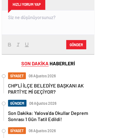
HIZLI YORUM YAP
GÖNDER
SON DAKİKA
HABERLERİ
SİYASET
06 Ağustos 2026
CHP’Lİ İLÇE BELEDİYE BAŞKANI AK
PARTİ’YE Mİ GEÇİYOR?
GÜNDEM
06 Ağustos 2026
Son Dakika: Yalova’da Okullar Deprem
Sonrası 1 Gün Tatil Edildi!
SİYASET
06 Ağustos 2026