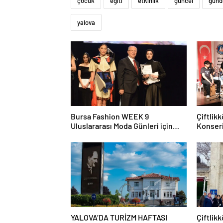
çocuk
eğiti
etkinlik
güncel
gün
yalova
Bursa Fashion WEEK 9
Çiftlik
Uluslararası Moda Günleri için
Konseri
geri sayım başladı
YALOVA’DA TURİZM HAFTASI
Çiftlik