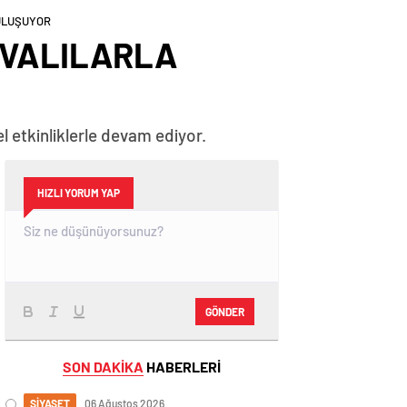
BULUŞUYOR
OVALILARLA
 etkinliklerle devam ediyor.
HIZLI YORUM YAP
GÖNDER
SON DAKİKA
HABERLERİ
SİYASET
06 Ağustos 2026