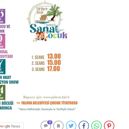
0
News