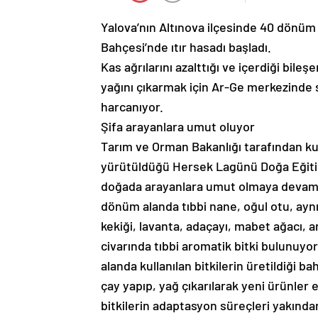
Yalova’nın Altınova ilçesinde 40 dönüm 
Bahçesi’nde ıtır hasadı başladı.
Kas ağrılarını azalttığı ve içerdiği bileş
yağını çıkarmak için Ar-Ge merkezinde 
harcanıyor.
Şifa arayanlara umut oluyor
Tarım ve Orman Bakanlığı tarafından kur
yürütüldüğü Hersek Lagünü Doğa Eğitim 
doğada arayanlara umut olmaya devam e
dönüm alanda tıbbi nane, oğul otu, aynı
kekiği, lavanta, adaçayı, mabet ağacı, 
civarında tıbbi aromatik bitki bulunuyo
alanda kullanılan bitkilerin üretildiği 
çay yapıp, yağ çıkarılarak yeni ürünler e
bitkilerin adaptasyon süreçleri yakından