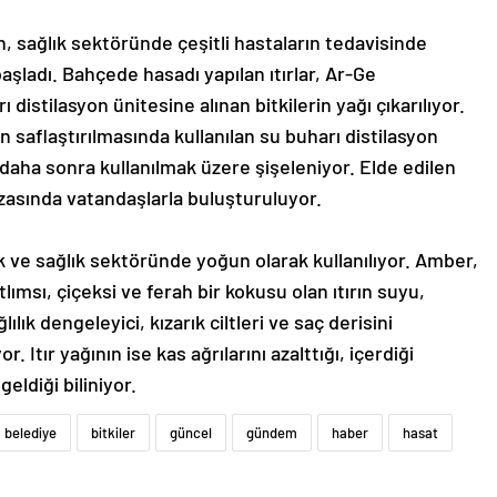
n, sağlık sektöründe çeşitli hastaların tedavisinde
ı başladı. Bahçede hasadı yapılan ıtırlar, Ar-Ge
 distilasyon ünitesine alınan bitkilerin yağı çıkarılıyor.
n saflaştırılmasında kullanılan su buharı distilasyon
daha sonra kullanılmak üzere şişeleniyor. Elde edilen
zasında vatandaşlarla buluşturuluyor.
etik ve sağlık sektöründe yoğun olarak kullanılıyor. Amber,
tlımsı, çiçeksi ve ferah bir kokusu olan ıtırın suyu,
lık dengeleyici, kızarık ciltleri ve saç derisini
yor. Itır yağının ise kas ağrılarını azalttığı, içerdiği
eldiği biliniyor.
belediye
bitkiler
güncel
gündem
haber
hasat