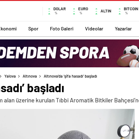
DOLAR
EURO
BITCOIN
ALTIN
%
%
%
Ekonomi
Spor
Foto Galeri
Videolar
Yazarlar
Yalova
Altınova
Altınova’da ‘şifa hasadı’ başladı
asadı’ başladı
 alan üzerine kurulan Tıbbi Aromatik Bitkiler Bahçesi’nd