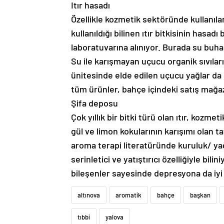
Itır hasadı
Özellikle kozmetik sektöründe kullanıla
kullanıldığı bilinen ıtır bitkisinin hasad
laboratuvarına alınıyor. Burada su buharı
Su ile karışmayan uçucu organik sıvıları
ünitesinde elde edilen uçucu yağlar da 
tüm ürünler, bahçe içindeki satış mağa
Şifa deposu
Çok yıllık bir bitki türü olan ıtır, kozm
gül ve limon kokularının karışımı olan ta
aroma terapi literatüründe kuruluk/ yağlı
serinletici ve yatıştırıcı özelliğiyle bilini
bileşenler sayesinde depresyona da iyi g
altınova
aromatik
bahçe
başkan
tıbbi
yalova