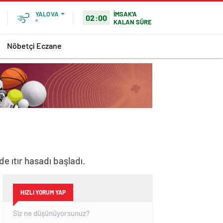
İMSAK'A
YALOVA
02:00
KALAN SÜRE
°
Nöbetçi Eczane
e ıtır hasadı başladı.
HIZLI YORUM YAP