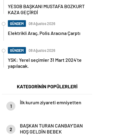
YESOB BAŞKANI MUSTAFA BOZKURT
KAZA GEÇİRDİ
GÜNDEM
08 Ağustos 2026
Elektrikli Araç, Polis Aracına Çarptı
GÜNDEM
08 Ağustos 2026
YSK: Yerel seçimler 31 Mart 2024’te
yapılacak.
KATEGORİNİN POPÜLERLERİ
İlk kurum ziyareti emniyetten
1
BAŞKAN TURAN CANBAY’DAN
2
HOŞ GELDİN BEBEK