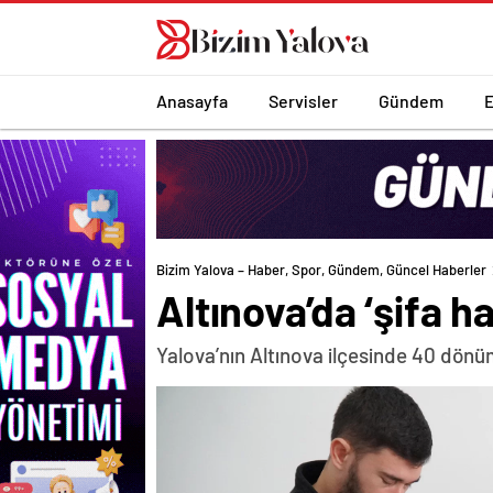
romabet
deneme
romabet
bonusu
romabet
veren
siteler
Anasayfa
Servisler
Gündem
Bizim Yalova – Haber, Spor, Gündem, Güncel Haberler
Altınova’da ‘şifa h
Yalova’nın Altınova ilçesinde 40 dönüm