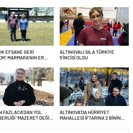
LLIK EFSANE GERİ
ALTINOVALI SILA TÜRKİYE
R! MARMARA’NIN ER
5’İNCİSİ OLDU
NI YENİDEN KURULUYOR
N FAZLACA’DAN YOL
ALTINOVA’DA HÜRRİYET
ERLİĞİ “MAZERET DEĞİL,
MAHALLESİ İFTARINA 2 BİNİN
 ÜRETİYORUZ”
ÜZERİNDE KATILIM