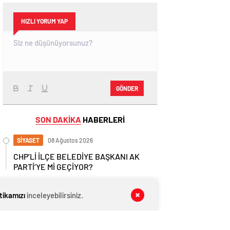
HIZLI YORUM YAP
GÖNDER
SON DAKİKA
HABERLERİ
SİYASET
08 Ağustos 2026
CHP’Lİ İLÇE BELEDİYE BAŞKANI AK
PARTİ’YE Mİ GEÇİYOR?
GÜNDEM
08 Ağustos 2026
itikamızı
inceleyebilirsiniz.
Son Dakika: Yalova’da Okullar Deprem
Sonrası 1 Gün Tatil Edildi!