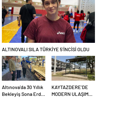
KURULUYOR
ALTINOVALI SILA TÜRKİYE 5’İNCİSİ OLDU
Altınova’da 30 Yıllık
KAYTAZDERE’DE
Bekleyiş Sona Erdi:
MODERN ULAŞIM
Tarihî Altyapı
DÖNEMİ BAŞLADI
Dönüşümü Başladı