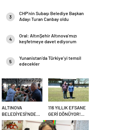
ZİYARETLERİ
CHP’nin Subaşı Belediye Başkan
3
Adayı Turan Canbay oldu
Oral: AltınŞehir Altınova’mızı
4
keşfetmeye davet ediyorum
Yunanistan’da Türkiye’yi temsil
5
edecekler
ALTINOVA
116 YILLIK EFSANE
BELEDİYESİ’NDEN
GERİ DÖNÜYOR!
90 BİN ADET FİDE
MARMARA’NIN ER
DAĞITIMI
MEYDANI YENİDEN