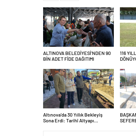
ALTINOVA BELEDİYESİ’NDEN 90
116 YI
BİN ADET FİDE DAĞITIMI
DÖNÜYO
MEYDA
Altınova’da 30 Yıllık Bekleyiş
BAŞKA
Sona Erdi: Tarihî Altyapı
SEFERB
Dönüşümü Başladı
HİZMET