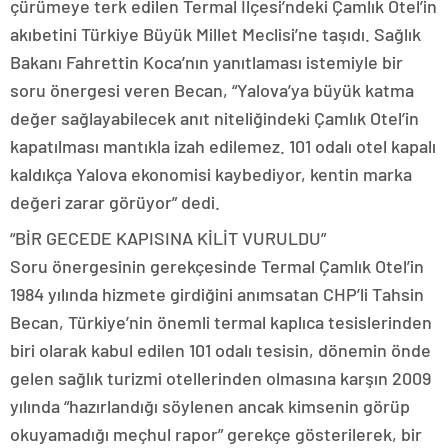
çürümeye terk edilen Termal İlçesi’ndeki Çamlık Otel’in
akıbetini Türkiye Büyük Millet Meclisi’ne taşıdı. Sağlık
Bakanı Fahrettin Koca’nın yanıtlaması istemiyle bir
soru önergesi veren Becan, “Yalova’ya büyük katma
değer sağlayabilecek anıt niteliğindeki Çamlık Otel’in
kapatılması mantıkla izah edilemez. 101 odalı otel kapalı
kaldıkça Yalova ekonomisi kaybediyor, kentin marka
değeri zarar görüyor” dedi.
“BİR GECEDE KAPISINA KİLİT VURULDU”
Soru önergesinin gerekçesinde Termal Çamlık Otel’in
1984 yılında hizmete girdiğini anımsatan CHP’li Tahsin
Becan, Türkiye’nin önemli termal kaplıca tesislerinden
biri olarak kabul edilen 101 odalı tesisin, dönemin önde
gelen sağlık turizmi otellerinden olmasına karşın 2009
yılında “hazırlandığı söylenen ancak kimsenin görüp
okuyamadığı meçhul rapor” gerekçe gösterilerek, bir