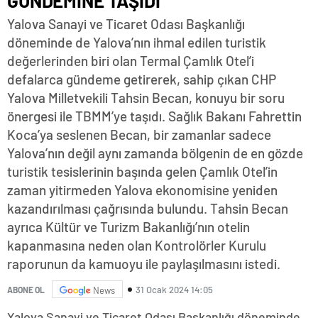
GÜNDEMİNE TAŞIDI
Yalova Sanayi ve Ticaret Odası Başkanlığı
döneminde de Yalova’nın ihmal edilen turistik
değerlerinden biri olan Termal Çamlık Otel’i
defalarca gündeme getirerek, sahip çıkan CHP
Yalova Milletvekili Tahsin Becan, konuyu bir soru
önergesi ile TBMM’ye taşıdı. Sağlık Bakanı Fahrettin
Koca’ya seslenen Becan, bir zamanlar sadece
Yalova’nın değil aynı zamanda bölgenin de en gözde
turistik tesislerinin başında gelen Çamlık Otel’in
zaman yitirmeden Yalova ekonomisine yeniden
kazandırılması çağrısında bulundu. Tahsin Becan
ayrıca Kültür ve Turizm Bakanlığı’nın otelin
kapanmasına neden olan Kontrolörler Kurulu
raporunun da kamuoyu ile paylaşılmasını istedi.
31 Ocak 2024 14:05
ABONE OL
News
Yalova Sanayi ve Ticaret Odası Başkanlığı döneminde