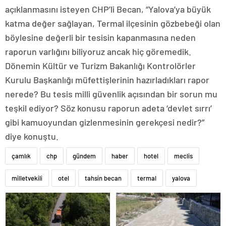
açıklanmasını isteyen CHP’li Becan, “Yalova’ya büyük
katma değer sağlayan, Termal ilçesinin gözbebeği olan
böylesine değerli bir tesisin kapanmasına neden
raporun varlığını biliyoruz ancak hiç göremedik.
Dönemin Kültür ve Turizm Bakanlığı Kontrolörler
Kurulu Başkanlığı müfettişlerinin hazırladıkları rapor
nerede? Bu tesis milli güvenlik açısından bir sorun mu
teşkil ediyor? Söz konusu raporun adeta ‘devlet sırrı’
gibi kamuoyundan gizlenmesinin gerekçesi nedir?”
diye konuştu.
çamlık
chp
gündem
haber
hotel
meclis
milletvekili
otel
tahsin becan
termal
yalova