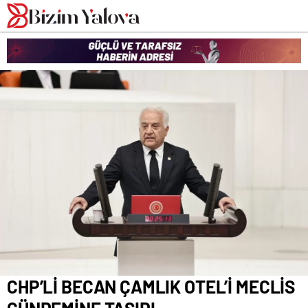
romabet
deneme
romabet
bonusu
romabet
veren
siteler
CHP’Lİ BECAN ÇAMLIK OTEL’İ MECLİS