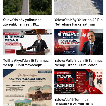
Yalova’da köy yollarında
Yalova’da Köy Yollarına 40 Bin
güvenlik hamlesi: 19
Metrekare Parke Yatırımı
kilometrelik çalışma hedefi
Yalova Valisi’nden 15 Temmuz
Meliha Akyol’dan 15 Temmuz
Mesajı: “İrade Bizim, Zafer
Mesajı: “Unutmayacağız,
Bizim”
Unutturmayacağız”
Yalova’da 15 Temmuz
Demokrasi ve Milli Birlik