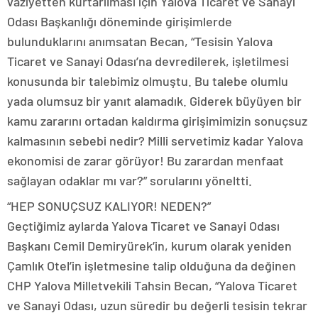
vaziyetten kurtarılması için Yalova Ticaret ve Sanayi
Odası Başkanlığı döneminde girişimlerde
bulunduklarını anımsatan Becan, “Tesisin Yalova
Ticaret ve Sanayi Odası’na devredilerek, işletilmesi
konusunda bir talebimiz olmuştu. Bu talebe olumlu
yada olumsuz bir yanıt alamadık. Giderek büyüyen bir
kamu zararını ortadan kaldırma girişimimizin sonuçsuz
kalmasının sebebi nedir? Milli servetimiz kadar Yalova
ekonomisi de zarar görüyor! Bu zarardan menfaat
sağlayan odaklar mı var?” sorularını yöneltti.
“HEP SONUÇSUZ KALIYOR! NEDEN?”
Geçtiğimiz aylarda Yalova Ticaret ve Sanayi Odası
Başkanı Cemil Demiryürek’in, kurum olarak yeniden
Çamlık Otel’in işletmesine talip olduğuna da değinen
CHP Yalova Milletvekili Tahsin Becan, “Yalova Ticaret
ve Sanayi Odası, uzun süredir bu değerli tesisin tekrar