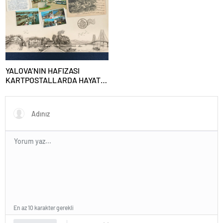
Günü’nün 10. Yılı Kapsamında
Gün Boyu Anma Programı
Düzenlenecek
YALOVA’NIN HAFIZASI
KARTPOSTALLARDA HAYAT
BULUYOR
En az 10 karakter gerekli