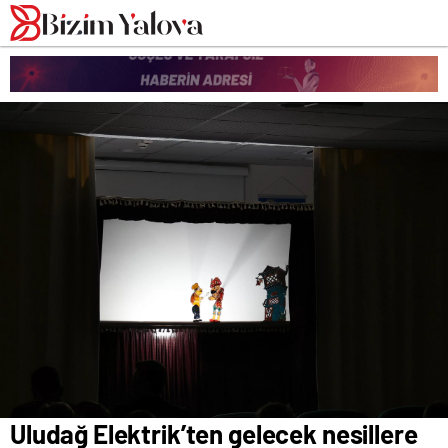
romabet
deneme
romabet
bonusu
romabet
veren
siteler
Uludağ Elektrik’ten gelecek nesillere