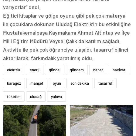
varıyorlar” dedi.
Eğitici kitaplar ve gölge oyunu gibi pek çok materyal
ile çocuklara dokunan Uludağ Elektrik’in bu etkinliğine
Mustafakemalpaşa Kaymakamı Ahmet Altıntaş ve İlçe
Milli Eğitim Müdürü Veysel Çalık da katılım sağladı.
Aktivite ile pek çok öğrenciye ulaşıldı, tasarruf bilinci
aktarılarak, farkındalık yaratılmış oldu.
Ankara
elektrik
enerji
güncel
gündem
haber
hacivat
sarışın
escort
karagöz
manşet
oyun
son dakika
tasarruf
Tandoğan
escort
Çankaya
tüketim
uludağ
yalova
escortlar