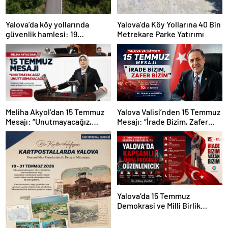
Yalova’da köy yollarında
Yalova’da Köy Yollarına 40 Bin
güvenlik hamlesi: 19
Metrekare Parke Yatırımı
kilometrelik çalışma hedefi
Yalova Valisi’nden 15 Temmuz
Meliha Akyol’dan 15 Temmuz
Mesajı: “İrade Bizim, Zafer
Mesajı: “Unutmayacağız,
Bizim”
Unutturmayacağız”
Yalova’da 15 Temmuz
Demokrasi ve Milli Birlik
Günü’nün 10. Yılı Kapsamında
Gün Boyu Anma Programı