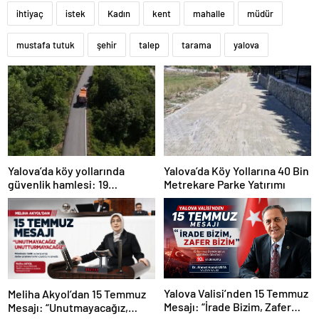
ihtiyaç
istek
Kadın
kent
mahalle
müdür
mustafa tutuk
şehir
talep
tarama
yalova
Yalova’da köy yollarında
Yalova’da Köy Yollarına 40 Bin
güvenlik hamlesi: 19
Metrekare Parke Yatırımı
kilometrelik çalışma hedefi
Yalova Valisi’nden 15 Temmuz
Meliha Akyol’dan 15 Temmuz
Mesajı: “İrade Bizim, Zafer
Mesajı: “Unutmayacağız,