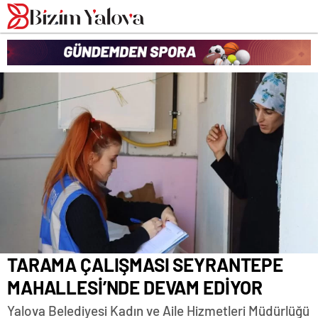
romabet
deneme
romabet
bonusu
romabet
veren
siteler
TARAMA ÇALIŞMASI SEYRANTEPE
MAHALLESİ’NDE DEVAM EDİYOR
Yalova Belediyesi Kadın ve Aile Hizmetleri Müdürlüğü