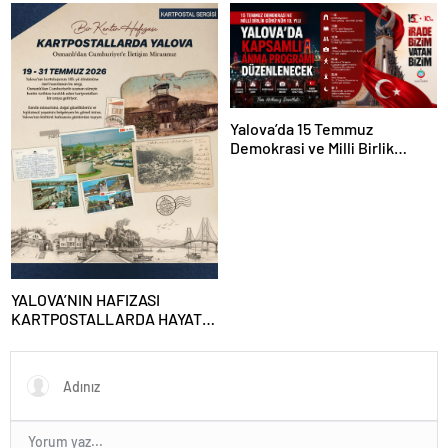
Bizim”
Unutturmayacağız”
Yalova’da 15 Temmuz
Demokrasi ve Milli Birlik
Günü’nün 10. Yılı Kapsamında
Gün Boyu Anma Programı
Düzenlenecek
YALOVA’NIN HAFIZASI
KARTPOSTALLARDA HAYAT
BULUYOR