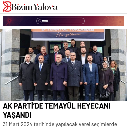
romabet
deneme
romabet
bonusu
romabet
veren
siteler
AK PARTİ’DE TEMAYÜL HEYECANI
YAŞANDI
31 Mart 2024 tarihinde yapılacak yerel seçimlerde