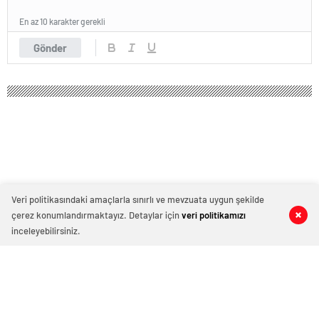
En az 10 karakter gerekli
Gönder
Veri politikasındaki amaçlarla sınırlı ve mevzuata uygun şekilde
çerez konumlandırmaktayız. Detaylar için
veri politikamızı
0
0
0
0
inceleyebilirsiniz.
Oral: İlk günkü heyecanla, canla başla