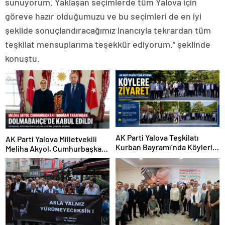
sunuyorum. Yaklaşan seçimlerde tüm Yalova için
göreve hazır olduğumuzu ve bu seçimleri de en iyi
şekilde sonuçlandıracağımız inancıyla tekrardan tüm
teşkilat mensuplarıma teşekkür ediyorum.” şeklinde
konuştu.
AK Parti Yalova Teşkilatı
AK Parti Yalova Milletvekili
Kurban Bayramı’nda Köyleri
Meliha Akyol, Cumhurbaşkanı
Ziyaret Etti
Erdoğan ile Görüştü