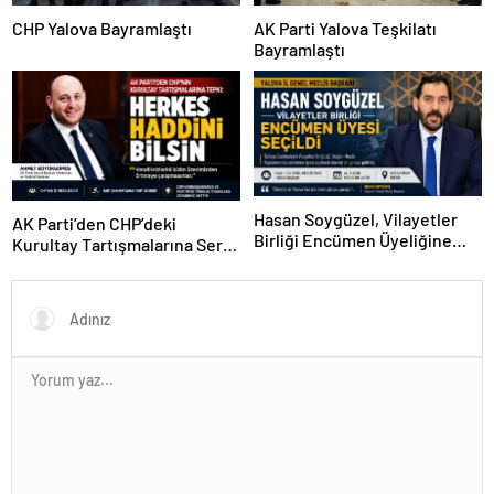
CHP Yalova Bayramlaştı
AK Parti Yalova Teşkilatı
Bayramlaştı
Hasan Soygüzel, Vilayetler
AK Parti’den CHP’deki
Birliği Encümen Üyeliğine
Kurultay Tartışmalarına Sert
Seçildi
Tepki: “Kendi Krizlerini Bizim
Üzerimizden Örtmeye
Çalışmasınlar”