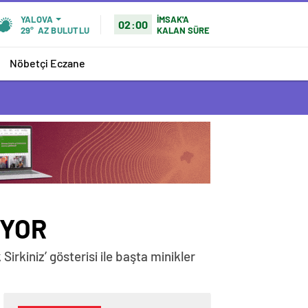
İMSAK'A
YALOVA
02:00
KALAN SÜRE
29°
AZ BULUTLU
Nöbetçi Eczane
UYOR
rkiniz’ gösterisi ile başta minikler