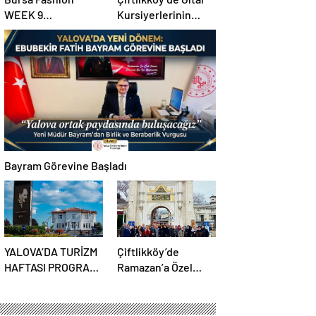
WEEK 9
Kursiyerlerinin
Uluslararası Moda
Konseri Beğeni
Günleri için geri
Topladı
sayım başladı
Bayram Görevine Başladı
YALOVA’DA TURİZM
Çiftlikköy’de
HAFTASI PROGRAMI
Ramazan’a Özel
AÇIKLANDI
Cami Gezileri
Başlıyor