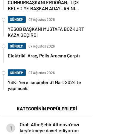
CUMHURBAŞKANI ERDOĞAN, İLÇE
BELEDİYE BAŞKAN ADAYLARINI
AÇIKLADI
GÜNDEM
07 Ağustos 2026
YESOB BAŞKANI MUSTAFA BOZKURT
KAZA GEÇİRDİ
GÜNDEM
07 Ağustos 2026
Elektrikli Araç, Polis Aracına Çarptı
GÜNDEM
07 Ağustos 2026
YSK: Yerel seçimler 31 Mart 2024’te
yapılacak.
KATEGORİNİN POPÜLERLERİ
Oral: AltınŞehir Altınova’mızı
1
keşfetmeye davet ediyorum