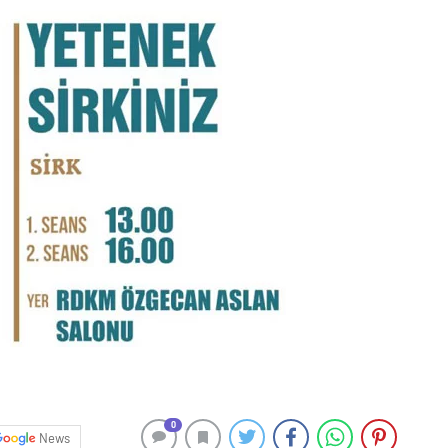
0
News