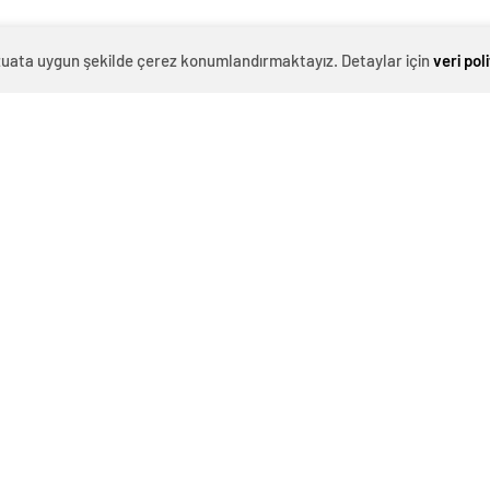
evzuata uygun şekilde çerez konumlandırmaktayız. Detaylar için
veri pol
0
News
e intikal edişinin 85. yıldönümünde, Yalova Belediyesi
ücüye çıktı.
 Yalova Karamürselbey Eğitim Merkezi ve Garnizon
a Belediye Başkanı Mustafa Tutuk, AK Parti Yalova İl
i Rektörü Prof. Dr. Mehmet Bahçekapılı ve diğer
aldı.
ayarak 21 Kasım’da Etnografya Müzesi’ndeki geçici
lar; vefatın duyurulması, cenaze töreninin planlanması,