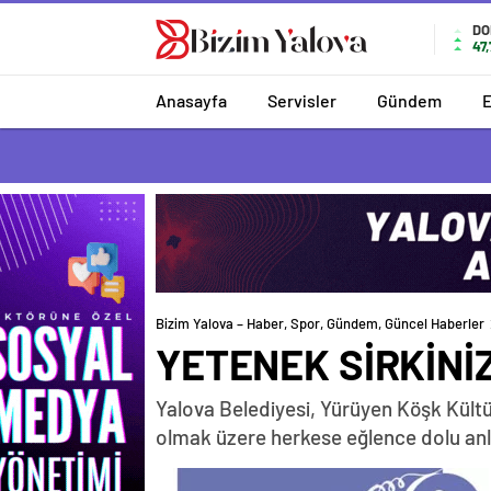
romabet
deneme
romabet
bonusu
DO
47,
romabet
veren
siteler
Anasayfa
Servisler
Gündem
Bizim Yalova – Haber, Spor, Gündem, Güncel Haberler
YETENEK SİRKİN
Yalova Belediyesi, Yürüyen Köşk Kültür
olmak üzere herkese eğlence dolu an