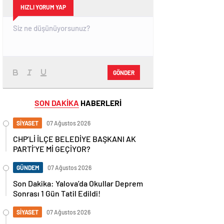
HIZLI YORUM YAP
GÖNDER
SON DAKİKA
HABERLERİ
SİYASET
07 Ağustos 2026
CHP’Lİ İLÇE BELEDİYE BAŞKANI AK
PARTİ’YE Mİ GEÇİYOR?
GÜNDEM
07 Ağustos 2026
Son Dakika: Yalova’da Okullar Deprem
Sonrası 1 Gün Tatil Edildi!
SİYASET
07 Ağustos 2026