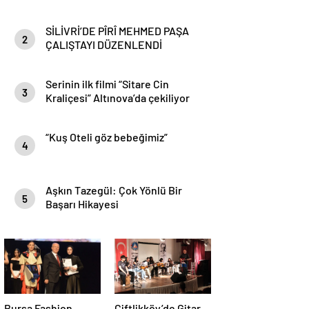
SİLİVRİ’DE PÎRÎ MEHMED PAŞA
2
ÇALIŞTAYI DÜZENLENDİ
Serinin ilk filmi “Sitare Cin
3
Kraliçesi” Altınova’da çekiliyor
“Kuş Oteli göz bebeğimiz”
4
Aşkın Tazegül: Çok Yönlü Bir
5
Başarı Hikayesi
Bursa Fashion
Çiftlikköy’de Gitar