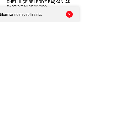
CHP’Lİ İLÇE BELEDİYE BAŞKANI AK
PARTİ’YE Mİ GEÇİYOR?
itikamızı
inceleyebilirsiniz.
GÜNDEM
07 Ağustos 2026
Son Dakika: Yalova’da Okullar Deprem
Sonrası 1 Gün Tatil Edildi!
SİYASET
07 Ağustos 2026
CUMHURBAŞKANI ERDOĞAN, İLÇE
BELEDİYE BAŞKAN ADAYLARINI
AÇIKLADI
GÜNDEM
07 Ağustos 2026
YESOB BAŞKANI MUSTAFA BOZKURT
KAZA GEÇİRDİ
GÜNDEM
07 Ağustos 2026
Elektrikli Araç, Polis Aracına Çarptı
GÜNDEM
07 Ağustos 2026