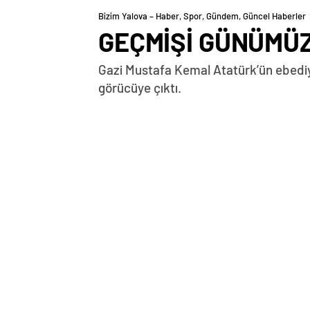
Bizim Yalova – Haber, Spor, Gündem, Güncel Haberler
GEÇMİŞİ GÜNÜMÜZE
Gazi Mustafa Kemal Atatürk’ün ebediye
görücüye çıktı.