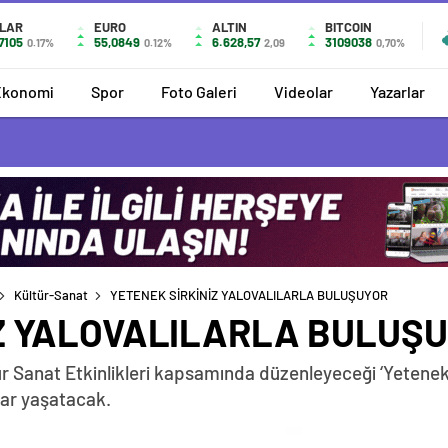
LAR
EURO
ALTIN
BITCOIN
7105
55,0849
6.628,57
3109038
0.17%
0.12%
2,09
0,70%
Ekonomi
Spor
Foto Galeri
Videolar
Yazarlar
Kültür-Sanat
YETENEK SİRKİNİZ YALOVALILARLA BULUŞUYOR
İZ YALOVALILARLA BULUŞ
 Sanat Etkinlikleri kapsamında düzenleyeceği ‘Yetenek Si
lar yaşatacak.