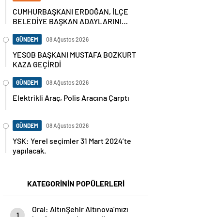
CUMHURBAŞKANI ERDOĞAN, İLÇE
BELEDİYE BAŞKAN ADAYLARINI
AÇIKLADI
GÜNDEM
08 Ağustos 2026
YESOB BAŞKANI MUSTAFA BOZKURT
KAZA GEÇİRDİ
GÜNDEM
08 Ağustos 2026
Elektrikli Araç, Polis Aracına Çarptı
GÜNDEM
08 Ağustos 2026
YSK: Yerel seçimler 31 Mart 2024’te
yapılacak.
KATEGORİNİN POPÜLERLERİ
Oral: AltınŞehir Altınova’mızı
1