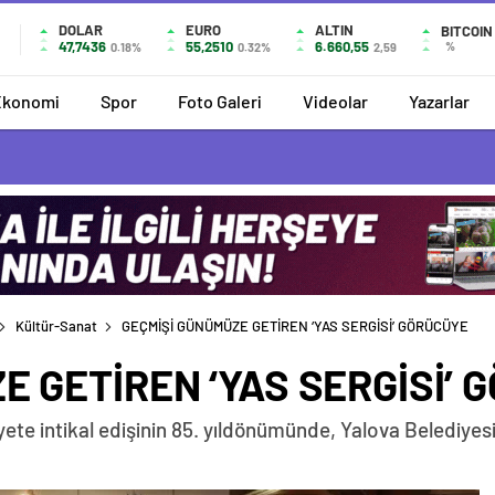
DOLAR
EURO
ALTIN
BITCOIN
47,7436
55,2510
6.660,55
%
0.18%
0.32%
2,59
Ekonomi
Spor
Foto Galeri
Videolar
Yazarlar
Kültür-Sanat
GEÇMİŞİ GÜNÜMÜZE GETİREN ‘YAS SERGİSİ’ GÖRÜCÜYE
 GETİREN ‘YAS SERGİSİ’ 
te intikal edişinin 85. yıldönümünde, Yalova Belediyesi