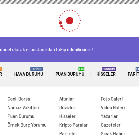
üncel olarak e-postanızdan takip edebilirsiniz !
K
TAHMİNİ
LİG
EKONOMİ
E
R
HAVA DURUMU
PUAN DURUMU
HISSELER
PARI
Canlı Borsa
Altınlar
Foto Galeri
Namaz Vakitleri
Dövizler
Video Galeri
Puan Durumu
Hisseler
Yazarlar
Örnek Burç Yorumu
Kripto Paralar
Gazeteler
Pariteler
Sıcak Haber