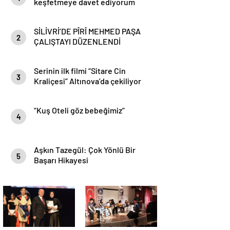
keşfetmeye davet ediyorum
SİLİVRİ’DE PÎRÎ MEHMED PAŞA
2
ÇALIŞTAYI DÜZENLENDİ
Serinin ilk filmi “Sitare Cin
3
Kraliçesi” Altınova’da çekiliyor
“Kuş Oteli göz bebeğimiz”
4
Aşkın Tazegül: Çok Yönlü Bir
5
Başarı Hikayesi