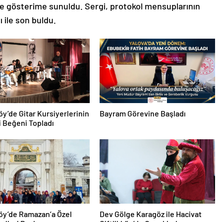
ri de gösterime sunuldu. Sergi, protokol mensuplarının
ı ile son buldu.
köy’de Gitar Kursiyerlerinin
Bayram Görevine Başladı
 Beğeni Topladı
köy’de Ramazan’a Özel
Dev Gölge Karagöz ile Hacivat