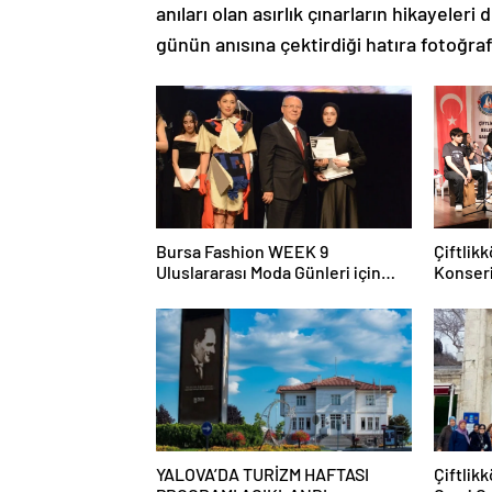
anıları olan asırlık çınarların hikayele
günün anısına çektirdiği hatıra fotoğraf
Bursa Fashion WEEK 9
Çiftlik
Uluslararası Moda Günleri için
Konseri
geri sayım başladı
YALOVA’DA TURİZM HAFTASI
Çiftlik