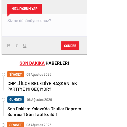
HIZLI YORUM YAP
GÖNDER
SON DAKİKA
HABERLERİ
SİYASET
08 Ağustos 2026
CHP’Lİ İLÇE BELEDİYE BAŞKANI AK
PARTİ’YE Mİ GEÇİYOR?
GÜNDEM
08 Ağustos 2026
Son Dakika: Yalova’da Okullar Deprem
Sonrası 1 Gün Tatil Edildi!
SİYASET
08 Ağustos 2026