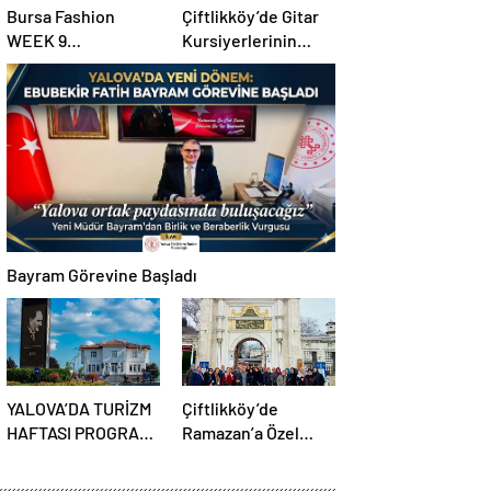
Bursa Fashion
Çiftlikköy’de Gitar
WEEK 9
Kursiyerlerinin
Uluslararası Moda
Konseri Beğeni
Günleri için geri
Topladı
sayım başladı
Bayram Görevine Başladı
YALOVA’DA TURİZM
Çiftlikköy’de
HAFTASI PROGRAMI
Ramazan’a Özel
AÇIKLANDI
Cami Gezileri
Başlıyor