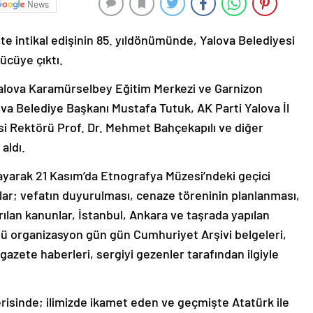
News
e intikal edişinin 85. yıldönümünde, Yalova Belediyesi
ücüye çıktı.
 Yalova Karamürselbey Eğitim Merkezi ve Garnizon
a Belediye Başkanı Mustafa Tutuk, AK Parti Yalova İl
i Rektörü Prof. Dr. Mehmet Bahçekapılı ve diğer
aldı.
ayarak 21 Kasım’da Etnografya Müzesi’ndeki geçici
lar; vefatın duyurulması, cenaze töreninin planlanması,
arılan kanunlar, İstanbul, Ankara ve taşrada yapılan
lü organizasyon gün gün Cumhuriyet Arşivi belgeleri,
gazete haberleri, sergiyi gezenler tarafından ilgiyle
risinde; ilimizde ikamet eden ve geçmişte Atatürk ile