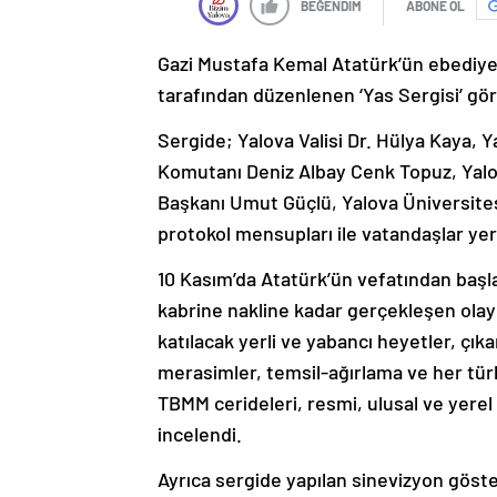
BEĞENDİM
ABONE OL
Gazi Mustafa Kemal Atatürk’ün ebediyet
tarafından düzenlenen ‘Yas Sergisi’ gör
Sergide; Yalova Valisi Dr. Hülya Kaya,
Komutanı Deniz Albay Cenk Topuz, Yalov
Başkanı Umut Güçlü, Yalova Üniversites
protokol mensupları ile vatandaşlar yer 
10 Kasım’da Atatürk’ün vefatından başl
kabrine nakline kadar gerçekleşen olay
katılacak yerli ve yabancı heyetler, çık
merasimler, temsil-ağırlama ve her tür
TBMM cerideleri, resmi, ulusal ve yerel 
incelendi.
Ayrıca sergide yapılan sinevizyon göste