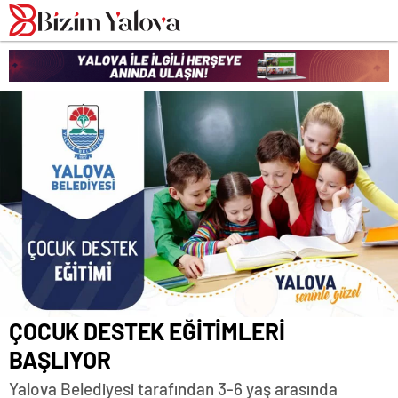
romabet
deneme
romabet
bonusu
romabet
veren
siteler
ÇOCUK DESTEK EĞİTİMLERİ
BAŞLIYOR
Yalova Belediyesi tarafından 3-6 yaş arasında