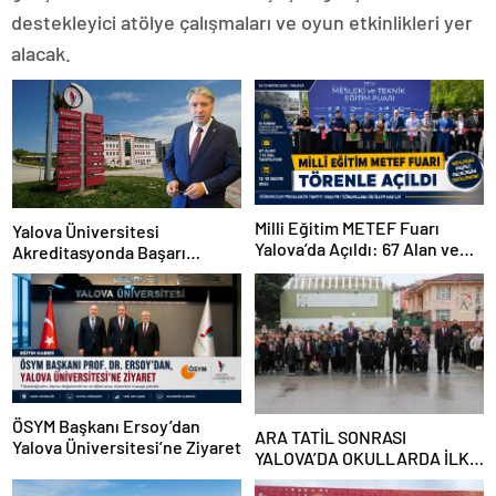
destekleyici atölye çalışmaları ve oyun etkinlikleri yer
alacak.
Milli Eğitim METEF Fuarı
Yalova Üniversitesi
Yalova’da Açıldı: 67 Alan ve
Akreditasyonda Başarı
112 Dal Öğrencilerle Buluştu
Grafiğini Yükseltti
ÖSYM Başkanı Ersoy’dan
ARA TATİL SONRASI
Yalova Üniversitesi’ne Ziyaret
YALOVA’DA OKULLARDA İLK
DERS HEYECANI