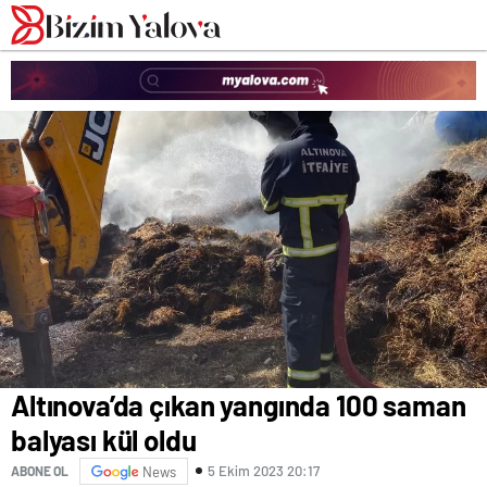
romabet
deneme
romabet
bonusu
romabet
veren
siteler
Altınova’da çıkan yangında 100 saman
balyası kül oldu
5 Ekim 2023 20:17
ABONE OL
News