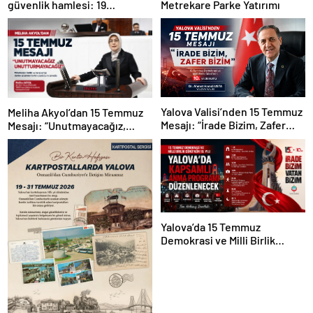
güvenlik hamlesi: 19
Metrekare Parke Yatırımı
kilometrelik çalışma hedefi
Yalova Valisi’nden 15 Temmuz
Meliha Akyol’dan 15 Temmuz
Mesajı: “İrade Bizim, Zafer
Mesajı: “Unutmayacağız,
Bizim”
Unutturmayacağız”
Yalova’da 15 Temmuz
Demokrasi ve Milli Birlik
Günü’nün 10. Yılı Kapsamında
Gün Boyu Anma Programı
Düzenlenecek