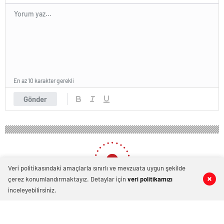
En az 10 karakter gerekli
Gönder
Veri politikasındaki amaçlarla sınırlı ve mevzuata uygun şekilde
çerez konumlandırmaktayız. Detaylar için
veri politikamızı
0
0
inceleyebilirsiniz.
Tüm hakları saklıdır.