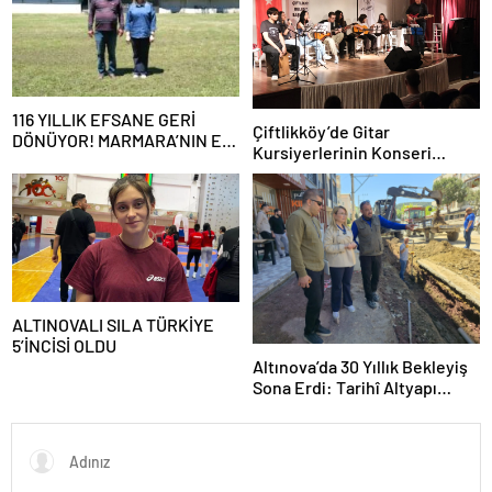
116 YILLIK EFSANE GERİ
Çiftlikköy’de Gitar
DÖNÜYOR! MARMARA’NIN ER
Kursiyerlerinin Konseri
MEYDANI YENİDEN
Beğeni Topladı
KURULUYOR
ALTINOVALI SILA TÜRKİYE
5’İNCİSİ OLDU
Altınova’da 30 Yıllık Bekleyiş
Sona Erdi: Tarihî Altyapı
Dönüşümü Başladı