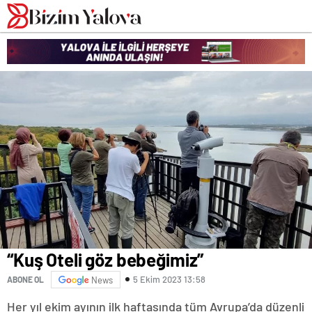
romabet
deneme
romabet
bonusu
romabet
veren
siteler
“Kuş Oteli göz bebeğimiz”
5 Ekim 2023 13:58
ABONE OL
News
Her yıl ekim ayının ilk haftasında tüm Avrupa’da düzenli