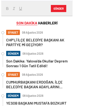
GÖNDER
SON DAKİKA
HABERLERİ
SİYASET
08 Ağustos 2026
CHP’Lİ İLÇE BELEDİYE BAŞKANI AK
PARTİ’YE Mİ GEÇİYOR?
GÜNDEM
08 Ağustos 2026
Son Dakika: Yalova’da Okullar Deprem
Sonrası 1 Gün Tatil Edildi!
SİYASET
08 Ağustos 2026
CUMHURBAŞKANI ERDOĞAN, İLÇE
BELEDİYE BAŞKAN ADAYLARINI
AÇIKLADI
GÜNDEM
08 Ağustos 2026
YESOB BAŞKANI MUSTAFA BOZKURT