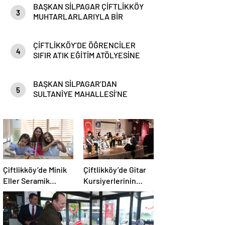
BAŞKAN SİLPAGAR ÇİFTLİKKÖY
3
MUHTARLARLARIYLA BİR
ARAYA GELDİ
ÇİFTLİKKÖY’DE ÖĞRENCİLER
4
SIFIR ATIK EĞİTİM ATÖLYESİNE
KATILDI
BAŞKAN SİLPAGAR’DAN
5
SULTANİYE MAHALLESİ’NE
MÜJDE
Çiftlikköy’de Minik
Çiftlikköy’de Gitar
Eller Seramik
Kursiyerlerinin
Atölyesinde
Konseri Beğeni
Topladı