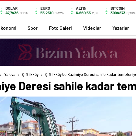
DOLAR
EURO
ALTIN
BITCOIN
47,7436
55,2510
6.660,55
3094873
0.18%
0.32%
2,59
0,70%
Ekonomi
Spor
Foto Galeri
Videolar
Yazarlar
Yalova
Çiftlikköy
Çiftlikköy’de Kazimiye Deresi sahile kadar temizleniy
miye Deresi sahile kadar tem