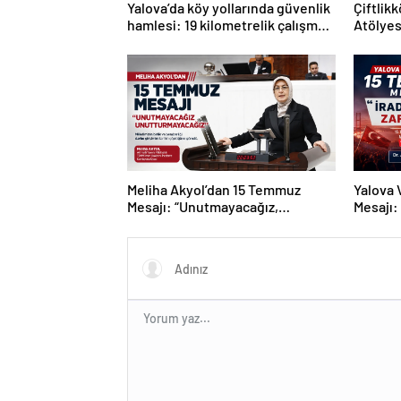
Yalova’da köy yollarında güvenlik
Çiftlik
hamlesi: 19 kilometrelik çalışma
Atölye
hedefi
Meliha Akyol’dan 15 Temmuz
Yalova 
Mesajı: “Unutmayacağız,
Mesajı:
Unutturmayacağız”