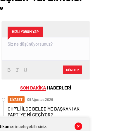
”
HIZLI YORUM YAP
GÖNDER
SON DAKİKA
HABERLERİ
SİYASET
08 Ağustos 2026
CHP’Lİ İLÇE BELEDİYE BAŞKANI AK
PARTİ’YE Mİ GEÇİYOR?
GÜNDEM
08 Ağustos 2026
itikamızı
inceleyebilirsiniz.