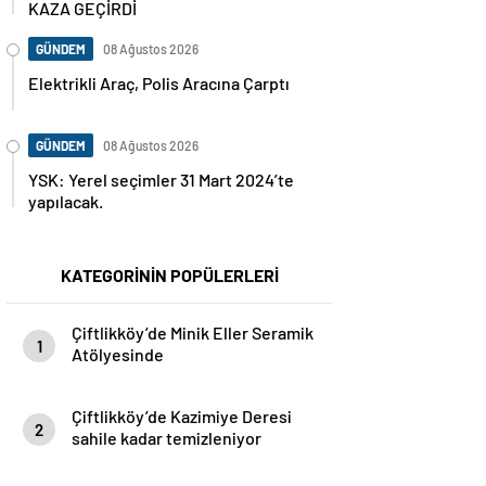
KAZA GEÇİRDİ
GÜNDEM
08 Ağustos 2026
Elektrikli Araç, Polis Aracına Çarptı
GÜNDEM
08 Ağustos 2026
YSK: Yerel seçimler 31 Mart 2024’te
yapılacak.
KATEGORİNİN POPÜLERLERİ
Çiftlikköy’de Minik Eller Seramik
1
Atölyesinde
Çiftlikköy’de Kazimiye Deresi
2
sahile kadar temizleniyor