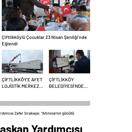
Çiftlikköylü Çocuklar 23 Nisan Şenliği’nde
Eğlendi
ÇİFTLİKKÖY’E AFET
ÇİFTLİKKÖY
LOJİSTİK MERKEZİ
BELEDİYESİ’NDEN
KURULUYOR
ÖNEMLİ ADIM:
RUHSAT
BAŞVURULARI 23
MART’TAN
rdımcısı Zafer Sırakaya: “Altınova’nın gönüllü
İTİBAREN ONLINE
 Başkan Yardımcısı