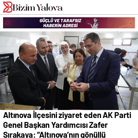
romabet
deneme
romabet
bonusu
romabet
veren
siteler
Altınova İlçesini ziyaret eden AK Parti
Genel Başkan Yardımcısı Zafer
Sırakaya: “Altınova’nın gönüllü