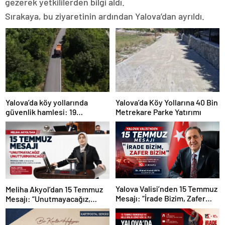
gezerek yetkililerden bilgi aldı.
Sırakaya, bu ziyaretinin ardından Yalova’dan ayrıldı.
Yalova’da köy yollarında
Yalova’da Köy Yollarına 40 Bin
güvenlik hamlesi: 19
Metrekare Parke Yatırımı
kilometrelik çalışma hedefi
Yalova Valisi’nden 15 Temmuz
Meliha Akyol’dan 15 Temmuz
Mesajı: “İrade Bizim, Zafer
Mesajı: “Unutmayacağız,
Bizim”
Unutturmayacağız”