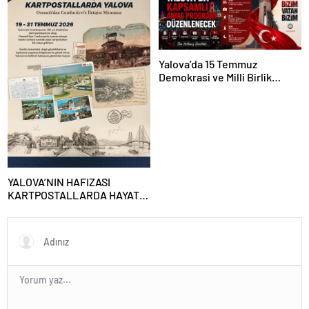
Yalova’da 15 Temmuz
Demokrasi ve Milli Birlik
Günü’nün 10. Yılı Kapsamında
Gün Boyu Anma Programı
Düzenlenecek
YALOVA’NIN HAFIZASI
KARTPOSTALLARDA HAYAT
BULUYOR