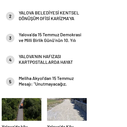
YALOVA BELEDİYESİ KENTSEL
2
DÖNÜŞÜM OFİSİ KARİZMA’YA
TAŞINDI
Yalova’da 15 Temmuz Demokrasi
3
ve Milli Birlik Günü’nün 10. Yılı
Kapsamında Gün Boyu Anma
Programı Düzenlenecek
YALOVA’NIN HAFIZASI
4
KARTPOSTALLARDA HAYAT
BULUYOR
Meliha Akyol’dan 15 Temmuz
5
Mesajı: “Unutmayacağız,
Unutturmayacağız”
Yalova’da köy
Yalova’da Köy