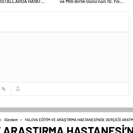
OSTALLARDA HAYAT
ve Milli Birlik Günü’nün 10. Yılı
OR
Kapsamında Gün Boyu Anma
Programı Düzenlenecek
Gündem
YALOVA EĞİTİM VE ARAŞTIRMA HASTANESİ’NDE GERÇEĞİ ARATM
E ARAŞTIRMA HASTANESİ’