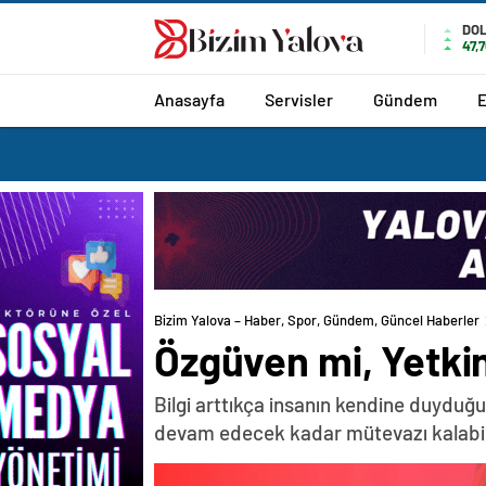
romabet
deneme
romabet
bonusu
DO
47,
romabet
veren
siteler
Anasayfa
Servisler
Gündem
Bizim Yalova – Haber, Spor, Gündem, Güncel Haberler
Özgüven mi, Yetkin
Bilgi arttıkça insanın kendine duyduğu 
devam edecek kadar mütevazı kalabil