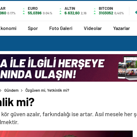
LAR
EURO
ALTIN
BITCOIN
7060
55,0396
6.632,60
3103052
0.17%
0.04%
2,16
0,40%
Ekonomi
Spor
Foto Galeri
Videolar
Yazarlar
Gündem
Özgüven mi, Yetkinlik mi?
lik mi?
kör güven azalır, farkındalığı ise artar. Asıl mesele her
mektir.