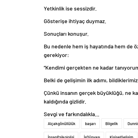
Yetkinlik ise sessizdir.
Gösterişe ihtiyaç duymaz.
Sonuçları konuşur.
Bu nedenle hem iş hayatında hem de ö
gerekiyor:
“Kendimi gerçekten ne kadar tanıyoru
Belki de gelişimin ilk adımı, bildikleri
Çünkü insanın gerçek büyüklüğü, ne ka
kaldığında gizlidir.
Sevgi ve farkındalıkla…
Alçakgönüllülük
başarı
Bilgelik
Dunni
İnsanPsikolojisi
İşDünyası
KişiselGelişim