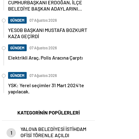
CUMHURBAŞKANI ERDOĞAN, İLÇE
BELEDİYE BAŞKAN ADAYLARINI
AÇIKLADI
GÜNDEM
07 Ağustos 2026
YESOB BAŞKANI MUSTAFA BOZKURT
KAZA GEÇİRDİ
GÜNDEM
07 Ağustos 2026
Elektrikli Araç, Polis Aracına Çarptı
GÜNDEM
07 Ağustos 2026
YSK: Yerel seçimler 31 Mart 2024’te
yapılacak.
KATEGORİNİN POPÜLERLERİ
YALOVA BELEDİYESİ İSTİHDAM
1
OFİSİ TÖRENLE AÇILDI