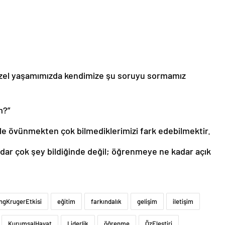
zel yaşamımızda kendimize şu soruyu sormamız
m?”
mizle övünmekten çok bilmediklerimizi fark edebilmektir.
dar çok şey bildiğinde değil; öğrenmeye ne kadar açık
ngKrugerEtkisi
eğitim
farkındalık
gelişim
iletişim
KurumsalHayat
Liderlik
öğrenme
ÖzEleştiri