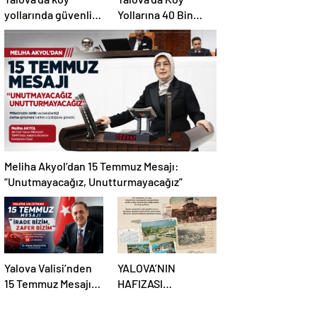
yollarında güvenlik
Yollarına 40 Bin
hamlesi: 19
Metrekare Parke
kilometrelik çalışma
Yatırımı
hedefi
Meliha Akyol’dan 15 Temmuz Mesajı:
“Unutmayacağız, Unutturmayacağız”
Yalova Valisi’nden
YALOVA’NIN
15 Temmuz Mesajı:
HAFIZASI
“İrade Bizim, Zafer
KARTPOSTALLARDA
Bizim”
HAYAT BULUYOR