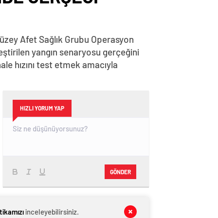
l Düzey Afet Sağlık Grubu Operasyon
ştirilen yangın senaryosu gerçeğini
ale hızını test etmek amacıyla
HIZLI YORUM YAP
GÖNDER
SON DAKİKA
HABERLERİ
itikamızı
inceleyebilirsiniz.