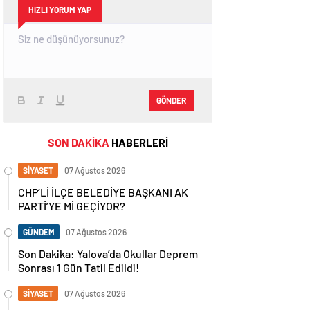
HIZLI YORUM YAP
GÖNDER
SON DAKİKA
HABERLERİ
SİYASET
07 Ağustos 2026
CHP’Lİ İLÇE BELEDİYE BAŞKANI AK
PARTİ’YE Mİ GEÇİYOR?
GÜNDEM
07 Ağustos 2026
Son Dakika: Yalova’da Okullar Deprem
Sonrası 1 Gün Tatil Edildi!
SİYASET
07 Ağustos 2026