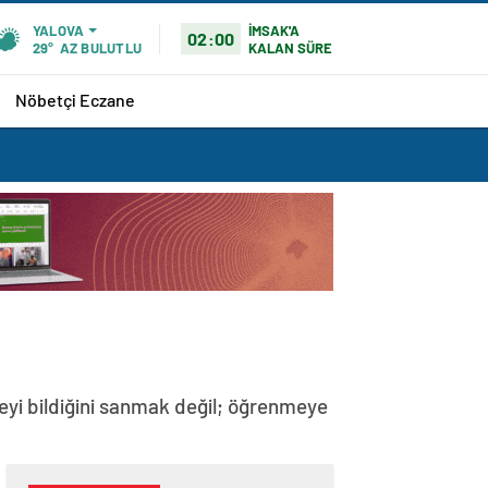
İMSAK'A
YALOVA
02:00
KALAN SÜRE
29°
AZ BULUTLU
Nöbetçi Eczane
 şeyi bildiğini sanmak değil; öğrenmeye