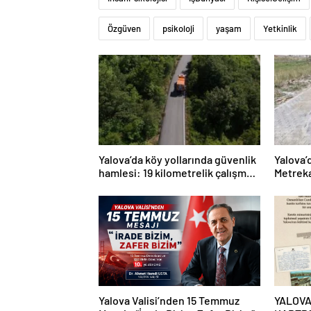
Özgüven
psikoloji
yaşam
Yetkinlik
Yalova’da köy yollarında güvenlik
Yalova’
hamlesi: 19 kilometrelik çalışma
Metreka
hedefi
Yalova Valisi’nden 15 Temmuz
YALOVA