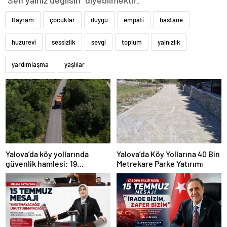
Bayram
çocuklar
duygu
empati
hastane
huzurevi
sessizlik
sevgi
toplum
yalnızlık
yardımlaşma
yaşlılar
Yalova’da köy yollarında
Yalova’da Köy Yollarına 40 Bin
güvenlik hamlesi: 19
Metrekare Parke Yatırımı
kilometrelik çalışma hedefi