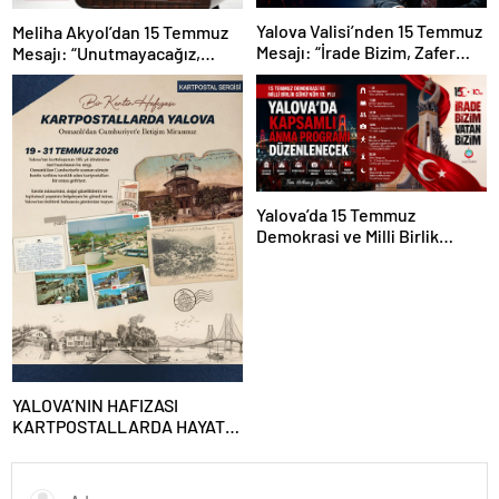
Yalova Valisi’nden 15 Temmuz
Meliha Akyol’dan 15 Temmuz
Mesajı: “İrade Bizim, Zafer
Mesajı: “Unutmayacağız,
Bizim”
Unutturmayacağız”
Yalova’da 15 Temmuz
Demokrasi ve Milli Birlik
Günü’nün 10. Yılı Kapsamında
Gün Boyu Anma Programı
Düzenlenecek
YALOVA’NIN HAFIZASI
KARTPOSTALLARDA HAYAT
BULUYOR