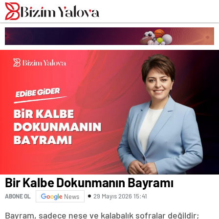
romabet
deneme
romabet
bonusu
romabet
veren
siteler
Bir Kalbe Dokunmanın Bayramı
29 Mayıs 2026 15:41
ABONE OL
News
Bayram, sadece neşe ve kalabalık sofralar değildir;