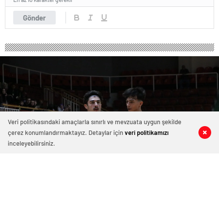
Gönder
Veri politikasındaki amaçlarla sınırlı ve mevzuata uygun şekilde
çerez konumlandırmaktayız. Detaylar için
veri politikamızı
0
0
0
0
inceleyebilirsiniz.
Çiftlikköy Belediye, Bargello’dan