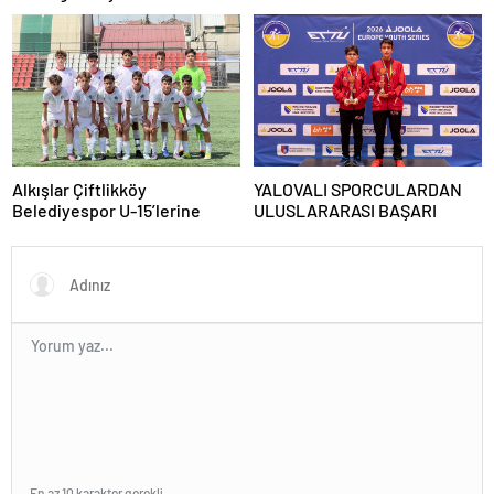
Çocuklar” Büyük Beğeni
Topladı
Alkışlar Çiftlikköy
YALOVALI SPORCULARDAN
Belediyespor U-15’lerine
ULUSLARARASI BAŞARI
En az 10 karakter gerekli