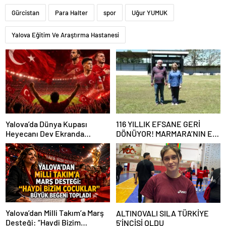
Gürcistan
Para Halter
spor
Uğur YUMUK
Yalova Eğitim Ve Araştırma Hastanesi
Yalova’da Dünya Kupası
116 YILLIK EFSANE GERİ
Heyecanı Dev Ekranda
DÖNÜYOR! MARMARA’NIN ER
Yaşanacak
MEYDANI YENİDEN
KURULUYOR
Yalova’dan Milli Takım’a Marş
ALTINOVALI SILA TÜRKİYE
Desteği: “Haydi Bizim
5’İNCİSİ OLDU