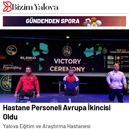
romabet
deneme
romabet
bonusu
romabet
veren
siteler
Hastane Personeli Avrupa İkincisi
Oldu
Yalova Eğitim ve Araştırma Hastanesi