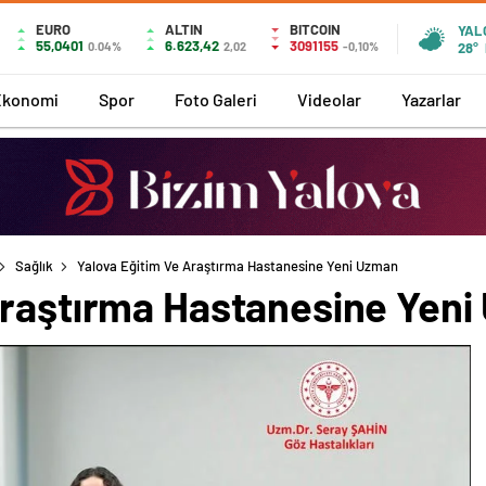
EURO
ALTIN
BITCOIN
YAL
55,0401
6.623,42
3091155
0.04%
2,02
-0,10%
28°
Ekonomi
Spor
Foto Galeri
Videolar
Yazarlar
Sağlık
Yalova Eğitim Ve Araştırma Hastanesine Yeni Uzman
Araştırma Hastanesine Yen