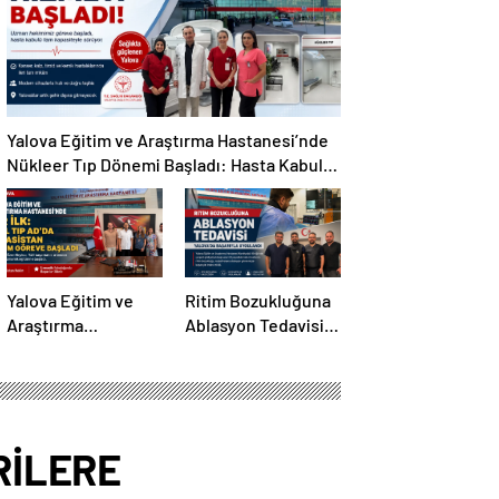
Göreve Başladı
Yalova Eğitim ve Araştırma Hastanesi’nde
Nükleer Tıp Dönemi Başladı: Hasta Kabulü
Tam Kapasiteyle Sürüyor
Yalova Eğitim ve
Ritim Bozukluğuna
Araştırma
Ablasyon Tedavisi
Hastanesi’nde Bir
Yalova’da Başarıyla
İlk: Acil Tıp Anabilim
Uygulandı
Dalı İlk Asistan
Hekimine Kavuştu
RİLERE