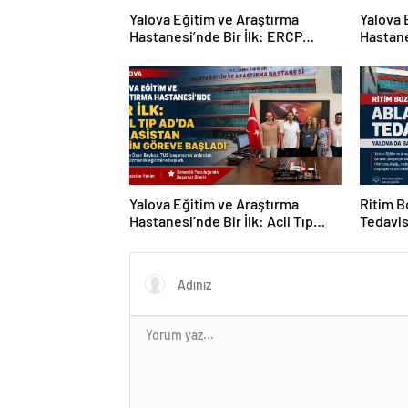
Yalova Eğitim ve Araştırma
Yalova 
Hastanesi’nde Bir İlk: ERCP
Hastane
İşlemi Başarıyla Gerçekleştirildi
Öğr. Üy
Başheki
Yalova Eğitim ve Araştırma
Ritim 
Hastanesi’nde Bir İlk: Acil Tıp
Tedavis
Anabilim Dalı İlk Asistan
Uygula
Hekimine Kavuştu