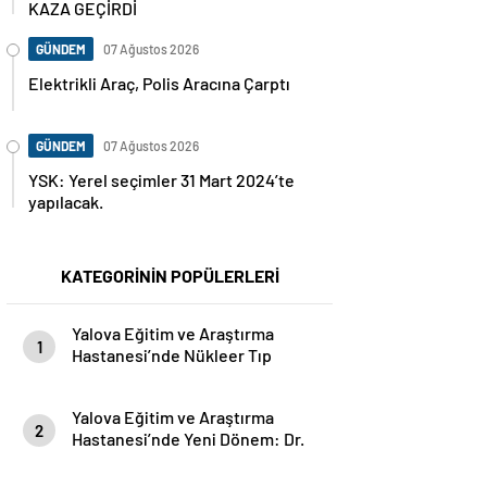
KAZA GEÇİRDİ
GÜNDEM
07 Ağustos 2026
Elektrikli Araç, Polis Aracına Çarptı
GÜNDEM
07 Ağustos 2026
YSK: Yerel seçimler 31 Mart 2024’te
yapılacak.
KATEGORİNİN POPÜLERLERİ
Yalova Eğitim ve Araştırma
1
Hastanesi’nde Nükleer Tıp
Dönemi Başladı: Hasta Kabulü
Tam Kapasiteyle Sürüyor
Yalova Eğitim ve Araştırma
2
Hastanesi’nde Yeni Dönem: Dr.
Öğr. Üyesi Seçkin Özcan
Başhekim Olarak Göreve Başladı