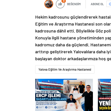
0
BEĞENDİM
ABONE OL
Hekim kadrosunu güçlendirerek hastala
Eğitim ve Araştırma Hastanesi son olar
kadrosuna dâhil etti. Böylelikle Göz pol
Konuyla ilgili hastane yönetiminden ya
kadromuz daha da güçlendi. Hastanemi
arttırıp geliştirerek Yalovalılara daha i
başlayan doktor arkadaşlarımıza hoş geld
Turan
Yalova Eğitim Ve Araştırma Hastanesi
güneş
escort
Çukurambar
escort
Çankaya
matura
escort