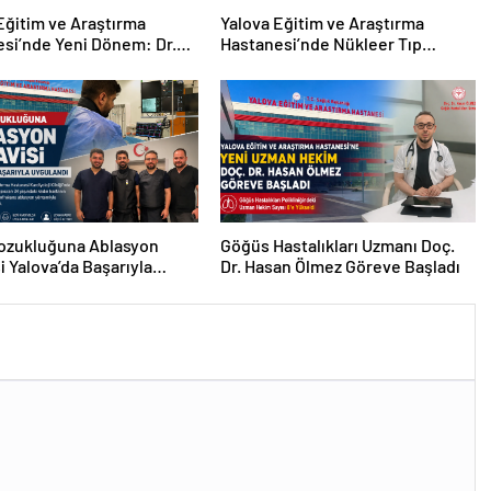
Eğitim ve Araştırma
Yalova Eğitim ve Araştırma
si’nde Yeni Dönem: Dr.
Hastanesi’nde Nükleer Tıp
esi Seçkin Özcan
Dönemi Başladı: Hasta Kabulü
m Olarak Göreve Başladı
Tam Kapasiteyle Sürüyor
Bozukluğuna Ablasyon
Göğüs Hastalıkları Uzmanı Doç.
i Yalova’da Başarıyla
Dr. Hasan Ölmez Göreve Başladı
ndı