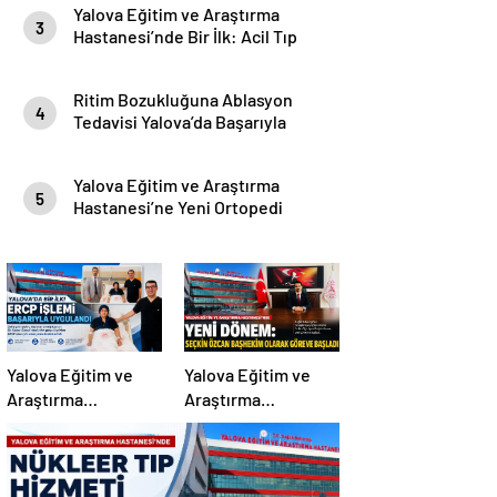
Yalova Eğitim ve Araştırma
3
Hastanesi’nde Bir İlk: Acil Tıp
Anabilim Dalı İlk Asistan
Hekimine Kavuştu
Ritim Bozukluğuna Ablasyon
4
Tedavisi Yalova’da Başarıyla
Uygulandı
Yalova Eğitim ve Araştırma
5
Hastanesi’ne Yeni Ortopedi
Uzmanı
Yalova Eğitim ve
Yalova Eğitim ve
Araştırma
Araştırma
Hastanesi’nde Bir
Hastanesi’nde Yeni
İlk: ERCP İşlemi
Dönem: Dr. Öğr.
Başarıyla
Üyesi Seçkin Özcan
Gerçekleştirildi
Başhekim Olarak