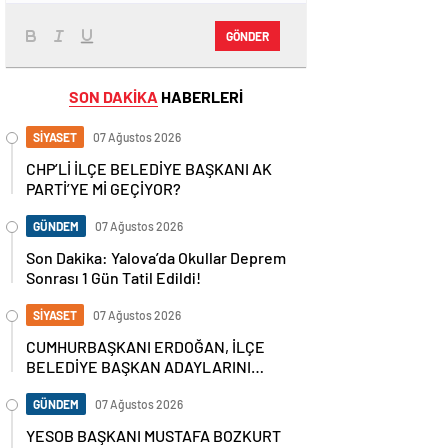
GÖNDER
SON DAKİKA
HABERLERİ
SİYASET
07 Ağustos 2026
CHP’Lİ İLÇE BELEDİYE BAŞKANI AK
PARTİ’YE Mİ GEÇİYOR?
GÜNDEM
07 Ağustos 2026
Son Dakika: Yalova’da Okullar Deprem
Sonrası 1 Gün Tatil Edildi!
SİYASET
07 Ağustos 2026
CUMHURBAŞKANI ERDOĞAN, İLÇE
BELEDİYE BAŞKAN ADAYLARINI
AÇIKLADI
GÜNDEM
07 Ağustos 2026
YESOB BAŞKANI MUSTAFA BOZKURT