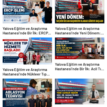
Yalova Eğitim ve Araştırma
Yalova Eğitim ve Araştırma
Hastanesi’nde Bir İlk: ERCP
Hastanesi’nde Yeni Dönem:
İşlemi Başarıyla
Dr. Öğr. Üyesi Seçkin Özcan
Gerçekleştirildi
Başhekim Olarak Göreve
Başladı
Yalova Eğitim ve Araştırma
Hastanesi’nde Bir İlk: Acil Tıp
Yalova Eğitim ve Araştırma
Anabilim Dalı İlk Asistan
Hastanesi’nde Nükleer Tıp
Hekimine Kavuştu
Dönemi Başladı: Hasta
Kabulü Tam Kapasiteyle
Sürüyor