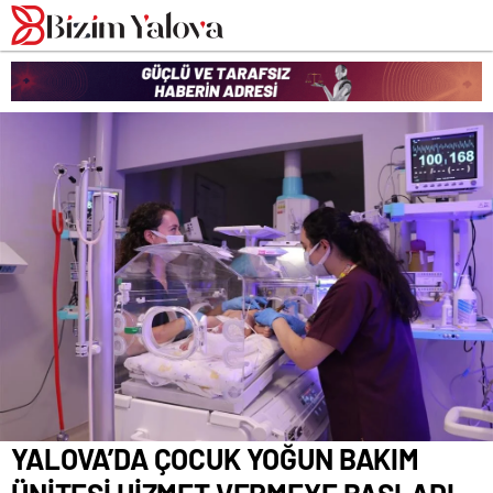
romabet
deneme
romabet
bonusu
romabet
veren
siteler
YALOVA’DA ÇOCUK YOĞUN BAKIM