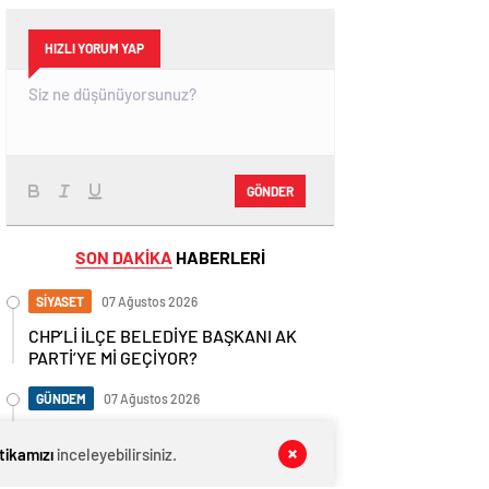
HIZLI YORUM YAP
GÖNDER
SON DAKİKA
HABERLERİ
SİYASET
07 Ağustos 2026
CHP’Lİ İLÇE BELEDİYE BAŞKANI AK
PARTİ’YE Mİ GEÇİYOR?
GÜNDEM
07 Ağustos 2026
Son Dakika: Yalova’da Okullar Deprem
itikamızı
Sonrası 1 Gün Tatil Edildi!
inceleyebilirsiniz.