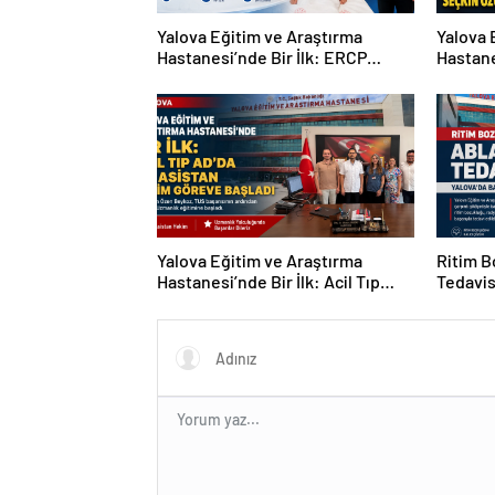
Yalova Eğitim ve Araştırma
Yalova 
Hastanesi’nde Bir İlk: ERCP
Hastane
İşlemi Başarıyla Gerçekleştirildi
Öğr. Üy
Başheki
Yalova Eğitim ve Araştırma
Ritim 
Hastanesi’nde Bir İlk: Acil Tıp
Tedavis
Anabilim Dalı İlk Asistan
Uygula
Hekimine Kavuştu