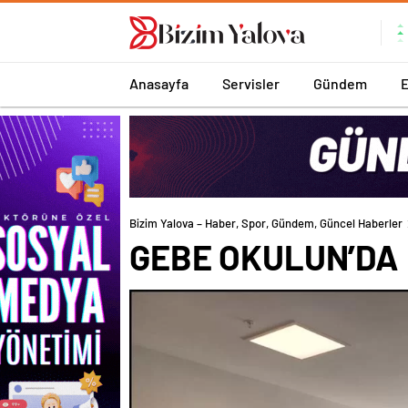
romabet
deneme
romabet
bonusu
romabet
veren
siteler
Anasayfa
Servisler
Gündem
Bizim Yalova – Haber, Spor, Gündem, Güncel Haberler
GEBE OKULUN’DA 