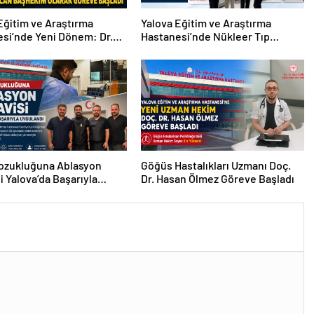
Eğitim ve Araştırma
Yalova Eğitim ve Araştırma
si’nde Yeni Dönem: Dr.
Hastanesi’nde Nükleer Tıp
esi Seçkin Özcan
Dönemi Başladı: Hasta Kabulü
m Olarak Göreve Başladı
Tam Kapasiteyle Sürüyor
Bozukluğuna Ablasyon
Göğüs Hastalıkları Uzmanı Doç.
i Yalova’da Başarıyla
Dr. Hasan Ölmez Göreve Başladı
ndı