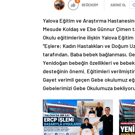
0
BEĞENDİM
ABONE OL
Yalova Eğitim ve Araştırma Hastanesin
Mesude Koldaş ve Ebe Günnur Çimen tar
Okulu eğitimlerine ilişkin Yalova Eğit
“Eşlere; Kadın Hastalıkları ve Doğum
tarafından, Baba bebek bağlanması, Geb
Yenidoğan bebeğin özellikleri ve beb
desteğinin önemi. Eğitimleri verilmiştir
Gayet verimli geçen Gebe okulumuz eği
Gebelerimizi Gebe Okulumuza bekliyoruz