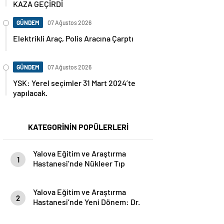
KAZA GEÇİRDİ
GÜNDEM
07 Ağustos 2026
Elektrikli Araç, Polis Aracına Çarptı
GÜNDEM
07 Ağustos 2026
YSK: Yerel seçimler 31 Mart 2024’te
yapılacak.
KATEGORİNİN POPÜLERLERİ
Yalova Eğitim ve Araştırma
1
Hastanesi’nde Nükleer Tıp
Dönemi Başladı: Hasta Kabulü
Tam Kapasiteyle Sürüyor
Yalova Eğitim ve Araştırma
2
Hastanesi’nde Yeni Dönem: Dr.
Öğr. Üyesi Seçkin Özcan
Başhekim Olarak Göreve Başladı