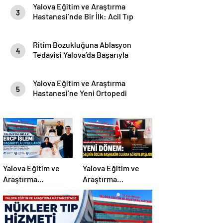
Yalova Eğitim ve Araştırma
3
Hastanesi’nde Bir İlk: Acil Tıp
Anabilim Dalı İlk Asistan
Hekimine Kavuştu
Ritim Bozukluğuna Ablasyon
4
Tedavisi Yalova’da Başarıyla
Uygulandı
Yalova Eğitim ve Araştırma
5
Hastanesi’ne Yeni Ortopedi
Uzmanı
Yalova Eğitim ve
Yalova Eğitim ve
Araştırma
Araştırma
Hastanesi’nde Bir
Hastanesi’nde Yeni
İlk: ERCP İşlemi
Dönem: Dr. Öğr.
Başarıyla
Üyesi Seçkin Özcan
Gerçekleştirildi
Başhekim Olarak