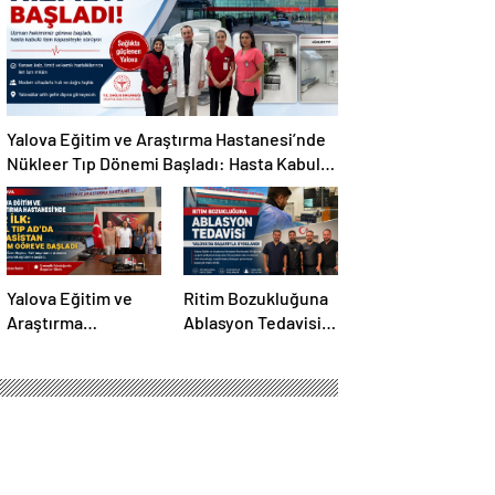
Göreve Başladı
Yalova Eğitim ve Araştırma Hastanesi’nde
Nükleer Tıp Dönemi Başladı: Hasta Kabulü
Tam Kapasiteyle Sürüyor
Yalova Eğitim ve
Ritim Bozukluğuna
Araştırma
Ablasyon Tedavisi
Hastanesi’nde Bir
Yalova’da Başarıyla
İlk: Acil Tıp Anabilim
Uygulandı
Dalı İlk Asistan
Hekimine Kavuştu