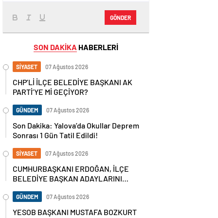
GÖNDER
SON DAKİKA
HABERLERİ
SİYASET
07 Ağustos 2026
CHP’Lİ İLÇE BELEDİYE BAŞKANI AK
PARTİ’YE Mİ GEÇİYOR?
GÜNDEM
07 Ağustos 2026
Son Dakika: Yalova’da Okullar Deprem
Sonrası 1 Gün Tatil Edildi!
SİYASET
07 Ağustos 2026
CUMHURBAŞKANI ERDOĞAN, İLÇE
BELEDİYE BAŞKAN ADAYLARINI
AÇIKLADI
GÜNDEM
07 Ağustos 2026
YESOB BAŞKANI MUSTAFA BOZKURT