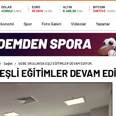
DOLAR
EURO
ALTIN
BITCOIN
47,6942
55,0619
6.495,28
3067743
0.05%
-0.13%
0,04
-0,50%
Ekonomi
Spor
Foto Galeri
Videolar
Yazarlar
Sağlık
GEBE OKULUN’DA EŞLİ EĞİTİMLER DEVAM EDİYOR.
EŞLİ EĞİTİMLER DEVAM ED