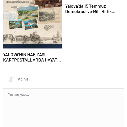
Yalova’da 15 Temmuz
Demokrasi ve Milli Birlik
Günü’nün 10. Yılı Kapsamında
Gün Boyu Anma Programı
Düzenlenecek
YALOVA’NIN HAFIZASI
KARTPOSTALLARDA HAYAT
BULUYOR