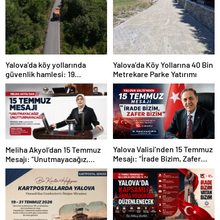
Yalova’da köy yollarında
Yalova’da Köy Yollarına 40 Bin
güvenlik hamlesi: 19
Metrekare Parke Yatırımı
kilometrelik çalışma hedefi
Yalova Valisi’nden 15 Temmuz
Meliha Akyol’dan 15 Temmuz
Mesajı: “İrade Bizim, Zafer
Mesajı: “Unutmayacağız,
Bizim”
Unutturmayacağız”