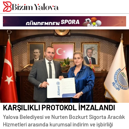
romabet
deneme
romabet
bonusu
romabet
veren
siteler
KARŞILIKLI PROTOKOL İMZALANDI
Yalova Belediyesi ve Nurten Bozkurt Sigorta Aracılık
Hizmetleri arasında kurumsal indirim ve işbirliği