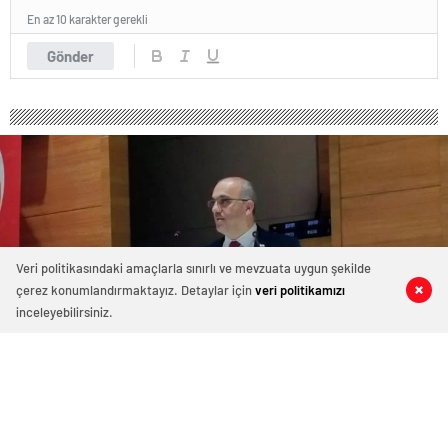
En az 10 karakter gerekli
Gönder
Veri politikasındaki amaçlarla sınırlı ve mevzuata uygun şekilde
çerez konumlandırmaktayız. Detaylar için
veri politikamızı
0
0
0
0
inceleyebilirsiniz.
BAŞKAN ARSLANHAN ONYEDİ EYLÜL
ÜNİVERSİTESİ’NDE ENGELSİZ