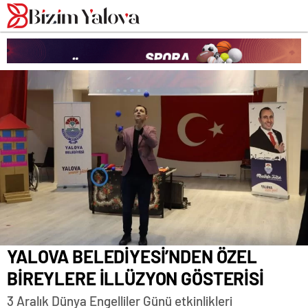
romabet
deneme
romabet
bonusu
romabet
veren
siteler
YALOVA BELEDİYESİ’NDEN ÖZEL
BİREYLERE İLLÜZYON GÖSTERİSİ
3 Aralık Dünya Engelliler Günü etkinlikleri